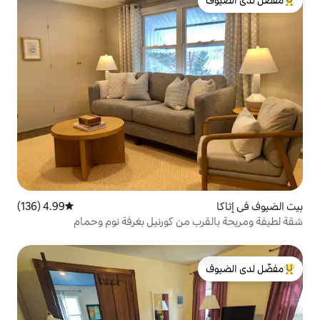
لدى الضيوف
4.99 (136)
متوسط التقييم 4.99 من 5، 136 مراجعات
من كورنيل بغرفة نوم وحمام
لدى الضيوف