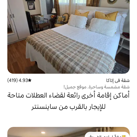
4.93 (419)
متوسط التقييم 4.93 من 5، 419 مراجعات
قع جميل!
 رائعة لقضاء العطلات متاحة
بالقرب من ساينسنتر