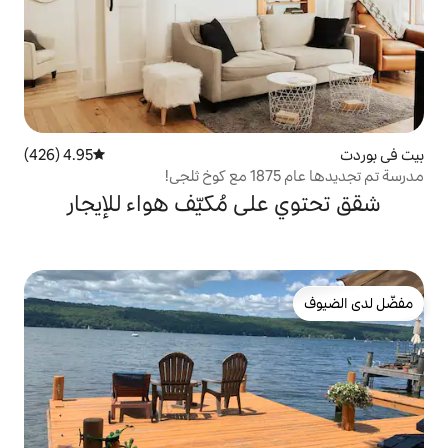
4.95 (426)
متوسط التقييم 4.95 من 5، 426 مراجعات
ى مُكيّف هواء للإيجار