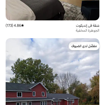
4.86 (173)
متوسط التقييم 4.86 من 5، 173 مراجعات