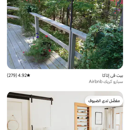
4.92 (279)
متوسط التقييم 4.92 من 5، 279 مراجعات