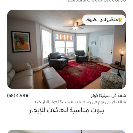
لدى الضيوف
4.98 (58)
متوسط التقييم 4.98 من 5، 58 مراجعات
نة سينيكا فولز التاريخية
بة للعائلات للإيجار