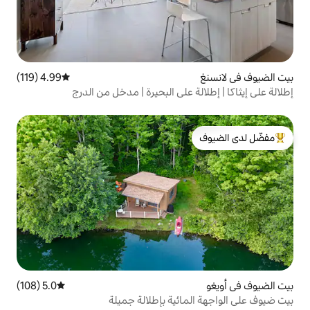
4.99 (119)
متوسط التقييم 4.99 من 5، 119 مراجعات
 على البحيرة | مدخل من الدرج
لدى الضيوف
5.0 (108)
متوسط التقييم 5.0 من 5، 108 مراجعات
ائية بإطلالة جميلة