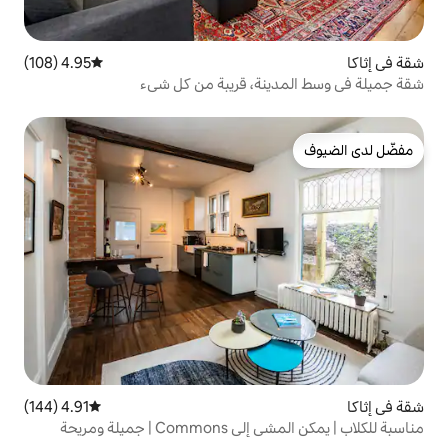
4.95 (108)
متوسط التقييم 4.95 من 5، 108 مراجعات
نة، قريبة من كل شيء
4.91 (144)
متوسط التقييم 4.91 من 5، 144 مراجعات
ميلة ومريحة