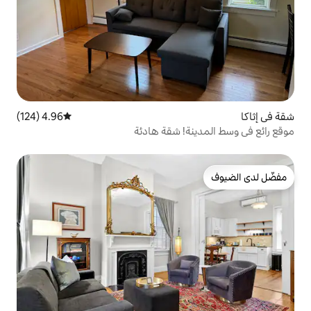
4.96 (124)
متوسط التقييم 4.96 من 5، 124 مراجعات
! شقة هادئة