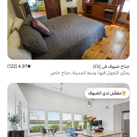
4.97 (122)
متوسط التقييم 4.97 من 5، 122 مراجعات
لمدينة، جناح خاص
لدى الضيوف