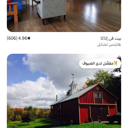
4.96 (606)
متوسط التقييم 4.96 من 5، 606 مراجعات
لدى الضيوف