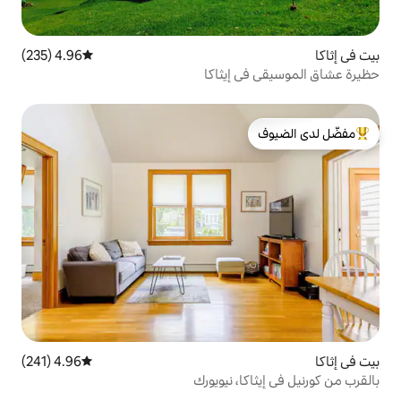
4.96 (235)
متوسط التقييم 4.96 من 5، 235 مراجعات
إيثاكا
لدى الضيوف
4.96 (241)
متوسط التقييم 4.96 من 5، 241 مراجعات
، نيويورك