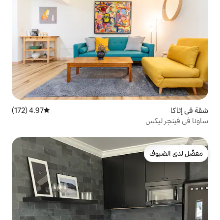
4.97 (172)
متوسط التقييم 4.97 من 5، 172 مراجعات