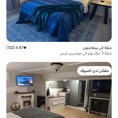
4.87 (132)
متوسط التقييم 4.87 من 5، 132 مراجعات