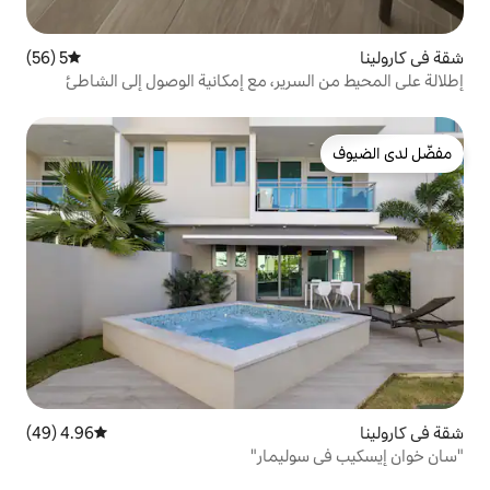
5 (56)
متوسط التقييم 5 من 5، 56 مراجعات
رير، مع إمكانية الوصول إلى الشاطئ
4.96 (49)
متوسط التقييم 4.96 من 5، 49 مراجعات
ليمار"