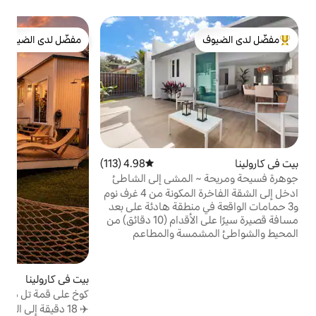
ب
مفضّل لدى الضيوف
ف
لدى الضيوف
مفضّل لدى الضيوف
ح
ف
ب
ا
4.98 (113)
متوسط التقييم 4.98 من 5، 113 مراجعات
ا
لمشي إلى الشاطئ
و
ادخل إلى الشقة الفاخرة المكونة من 4 غرف نوم
نطقة هادئة على بعد
إ
مسافة قصيرة سيرًا على الأقدام (10 دقائق) من
سة والمطاعم
ية المثيرة. استكشف
س بورتوريكو على
بة. التصميم الحديث وقائمة
بيت في كارولينا
4.99 (184)
متوسط التقييم 4.99 من 5، 184 مراجعات
وسائل الراحة الغنية ستجعلك تشعر بالرهبة. ✔ 3
كوخ على قمة تل مع حمام سباحة وإطلالات –
ضافة إلى غرفة
18 دقيقة إلى المطار
✈️ 18 دقيقة إلى المطار و🏖️ أفضل الشواطئ 🏊
 بتصميم مفتوح ✔