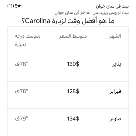
5 (11)
متوسط التقييم 5 من 5، 11 مراجعات
ر في سان خوان
زيارة Carolina؟
وسط السعر
متوسط درجة
الحرارة
$‏130
78°ف
$‏128
78°ف
$‏134
79°ف