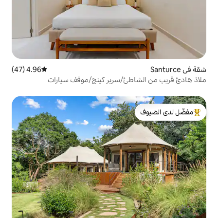
4.96 (47)
متوسط التقييم 4.96 من 5، 47 مراجعات
طئ/سرير كينج/موقف سيارات
لدى الضيوف