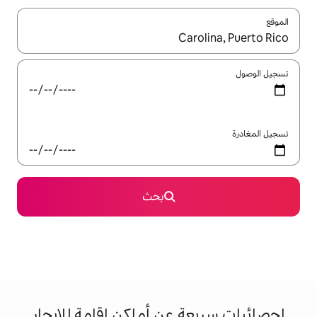
ل باستخدام السهمين لأعلى ولأسفل أو استكشف عن طريق اللمس أو السحب.
بحث
 عن أماكن إقامة للإيجار