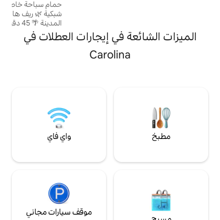
حمام سباحة خاص وكراسي استلقاء وأراجيح
✔ ذكية ✔ واي فاي
شبكية 🌿 ريف هادئ، على بعد 5 دقائق فقط من
ّافة ✔ إكسسوارات
المدينة 🌴 45 دقيقة إلى إل يونك وشاطئ لوكيلو
جاني في الشارع
🏡 كوخ على قمة تل بإطلالات على المحيط
ة في إيجارات العطلات في
والجبل 🛏 سرير كوين + سرير قابل للسحب
بالكامل (يسع لـ 4 أشخاص) 🍽 أماكن تناول
Carolina
الطعام الداخلية + الخارجية لأربعة أشخاص مع
مناظر خلابة 🚿 دش خارجي (مثالي بعد الشاطئ)
🌅 إطلالات خلابة على شروق الشمس من مكان
مرتفع ⚡ واي فاي سريع ومكيف هواء وتلفزيون
ذكي وموقف سيارات مسور 🪑 كراسي الشاطئ
ومبرّد ومناشف الشاطئ
واي فاي
موقف سيارات مجاني