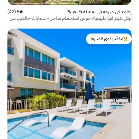
5 (42)
متوسط التقييم 5 من 5، 42 مراجعات
 حوض استحمام ساخن~مسارات~بالقرب من
لدى الضيوف