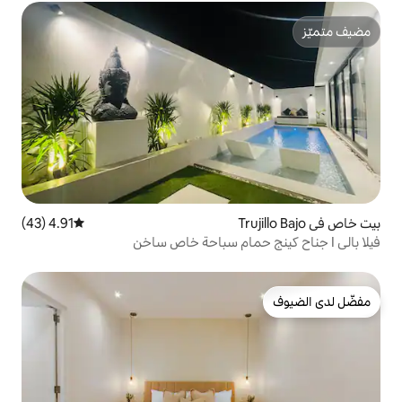
4.91 (43)
متوسط التقييم 4.91 من 5، 43 مراجعات