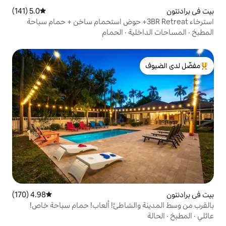
5.0 (141)
متوسط التقييم 5.0 من 5، 141 مراجعات
خاء 3BR Retreat+ حوض استحمام ساخن + حمام سباحة
ية
·
الحمام
لدى الضيوف
4.98 (170)
متوسط التقييم 4.98 من 5، 170 مراجعات
الشاطئ! ألعاب! حمام سباحة خاص!