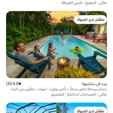
يافة
5.0 (31)
متوسط التقييم 5.0 من 5، 31 مراجعات
أجير يخوت ~ شواء ~ بالقرب من الماء
ة
·
التصميم