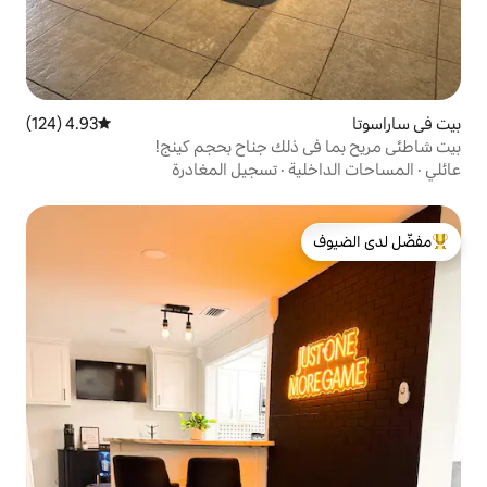
4.93 (124)
متوسط التقييم 4.93 من 5، 124 مراجعات
لك جناح بحجم كينج!
ة
·
تسجيل المغادرة
لدى الضيوف