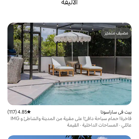
الأليفة
4.85 (117)
متوسط التقييم 4.85 من 5، 117 مراجعات
لى مقربة من المدينة والشاطئ و IMG
ة
·
القيمة