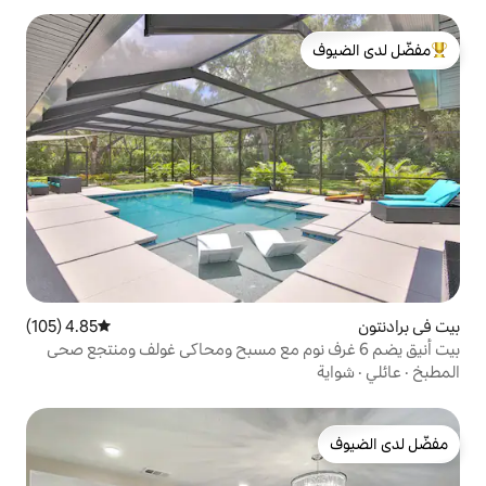
لدى الضيوف
4.85 (105)
متوسط التقييم 4.85 من 5، 105 مراجعات