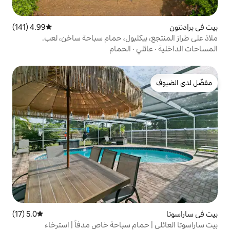
4.99 (141)
متوسط التقييم 4.99 من 5، 141 مراجعات
يكلبول، حمام سباحة ساخن، لعب.
ي
·
الحمام
5.0 (17)
متوسط التقييم 5.0 من 5، 17 مراجعات
مام سباحة خاص مدفأ | استرخاء