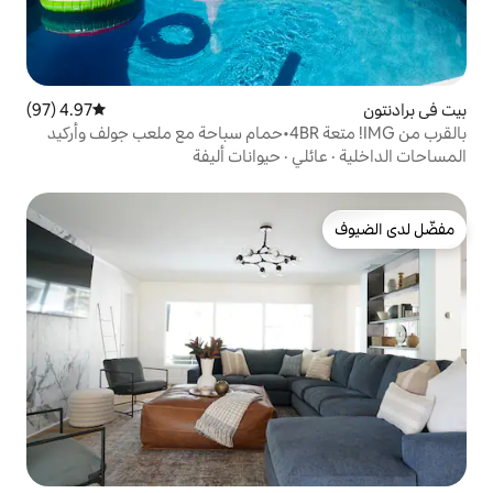
4.97 (97)
متوسط التقييم 4.97 من 5، 97 مراجعات
بالقرب من IMG! متعة 4BR•حمام سباحة مع ملعب جولف وأركيد
ي
·
حيوانات أليفة