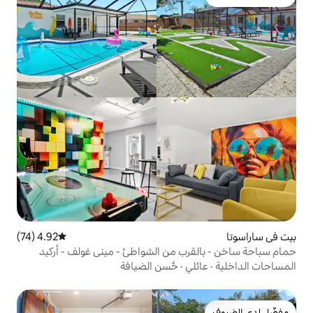
4.92 (74)
متوسط التقييم 4.92 من 5، 74 مراجعات
ب من الشواطئ - ميني غولف - أركيد
ي
·
حُسن الضيافة