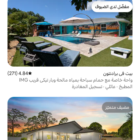
4.84 (271)
متوسط التقييم 4.84 من 5، 271 مراجعات
مياه مالحة وبار تيكي قريب IMG
مغادرة