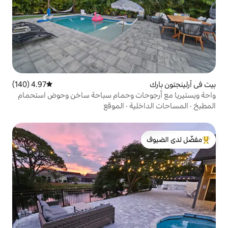
4.97 (140)
متوسط التقييم 4.97 من 5، 140 مراجعات
ات وحمام سباحة ساخن وحوض استحمام
ية
·
الموقع
لدى الضيوف