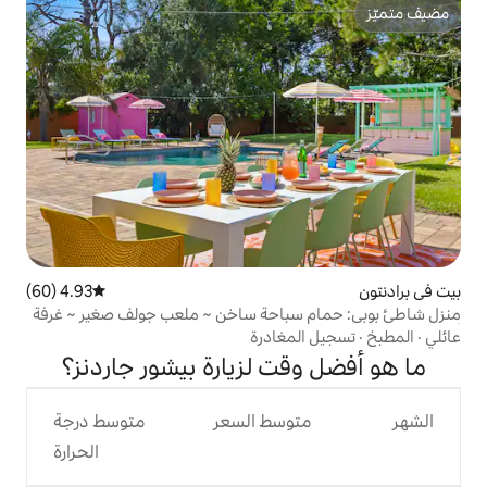
4.93 (60)
متوسط التقييم 4.93 من 5، 60 مراجعات
باحة ساخن ~ ملعب جولف صغير ~ غرفة
مغادرة
ت لزيارة بيشور جاردنز؟
وسط السعر
متوسط درجة
الحرارة