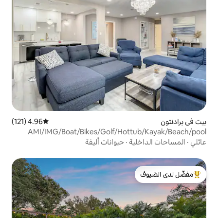
4.96 (121)
متوسط التقييم 4.96 من 5، 121 مراجعات
AMI/IMG/Boat/Bikes/Golf/Hot
ة
·
حيوانات أليفة
لدى الضيوف