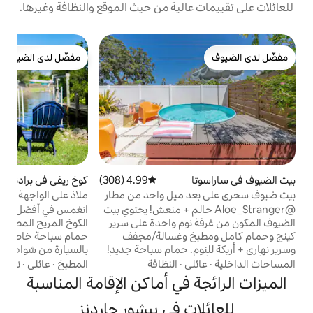
الية من حيث الموقع والنظافة وغيرها.
ب
مفضّل لدى الضيوف
م
مفضّل لدى الضيوف
أ
م
ا
ع
ن
ف
ا
ل
4.99 (308)
متوسط التقييم 4.99 من 5، 308 مراجعات
كوخ ريفي في برادنتون
4.93 (169)
متوسط التقييم 4.93 من 5، 169 مراجعات
ا
ميل واحد من مطار
ملاذ على الواجهة البحرية• مسبح خاص• جولف•
و
تنس الطاولة!
Aloe_S حالم + منعش! يحتوي بيت
انغمس في أفضل عطلة صيفية! استرخ في هذا
و
وم واحدة على سرير
الكوخ المريح المطل على الواجهة البحرية مع
ت
 وغسالة/مجفف
حمام سباحة خاص، وعلى مسافة قصيرة
. حمام سباحة جديد!
بالسيارة من شواطئ AMI ذات الرمال البيضاء.
 كما لو كنت في منشأة
شقة بغرفتي نوم/حمامين مع منطقتين
ي
·
النظافة
المطبخ
·
عائلي
·
نهر
واحد من مطار
للمعيشة تتضمن غرفة فلوريدا مشرقة تطل على
في أماكن الإقامة المناسبة
ويتميز بموقع رائع
القناة. استمتع بتنس الطاولة وملعب غولف
بالإضافة إلى وسائل الراحة المريحة. على بعد 1/2
صغير⛳. ابدأ صباحك بتناول القهوة على
ت في بيشور جاردنز