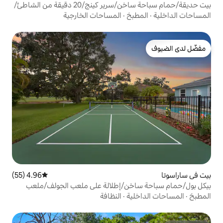
بيت حديقة/حمام سباحة ساخن/سرير كينج/20 دقيقة من الشاطئ/
بخ
·
المساحات الخارجية
4.96 (55)
متوسط التقييم 4.96 من 5، 55 مراجعات
خن/إطلالة على ملعب الجولف/ملعب
ية
·
النظافة