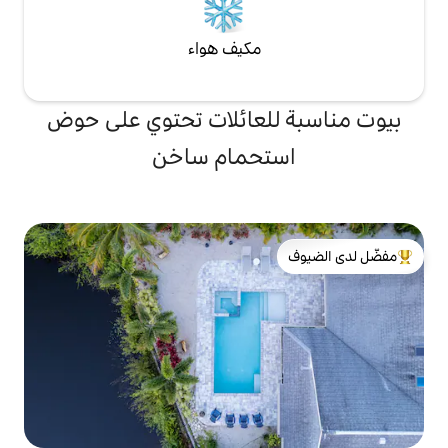
مكيف هواء
لعائلات تحتوي على حوض
تحمام ساخن
لدى الضيوف