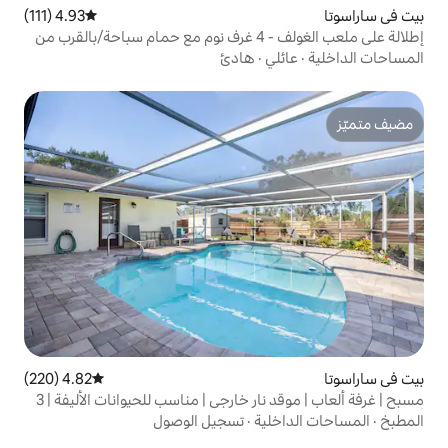
4.93 (111)
متوسط التقييم 4.93 من 5، 111 مراجعات
إطلالة على ملعب الغولف - 4 غرف نوم مع حمام سباحة/بالقرب من
ي
·
هادئ
4.82 (220)
متوسط التقييم 4.82 من 5، 220 مراجعات
مسبح | غرفة ألعاب | موقد نار خارجي | مناسب للحيوانات الأليفة | 3
ية
·
تسجيل الوصول