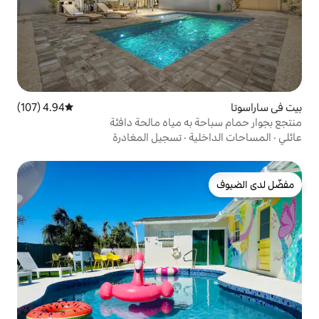
4.94 (107)
متوسط التقييم 4.94 من 5، 107 مراجعات
ه مياه مالحة دافئة
ة
·
تسجيل المغادرة