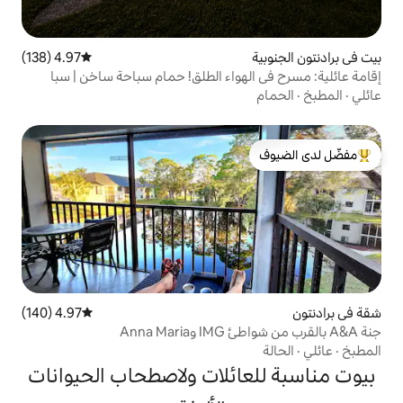
4.97 (138)
متوسط التقييم 4.97 من 5، 138 مراجعات
هواء الطلق! حمام سباحة ساخن | سبا
لدى الضيوف
4.97 (140)
متوسط التقييم 4.97 من 5، 140 مراجعات
ائلات ولاصطحاب الحيوانات