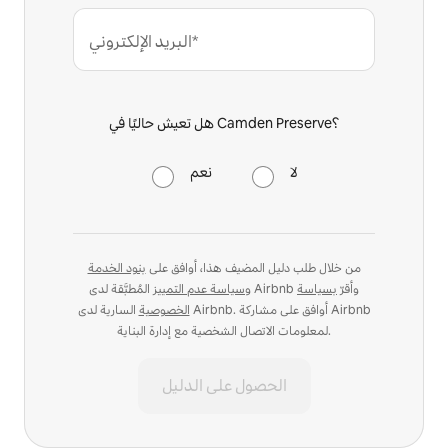
البريد الإلكتروني*
هل تعيش حاليًا في Camden Preserve؟
لا
نعم
من خلال طلب دليل المضيف هذا، أوافق على
بنود الخدمة
المُطبَّقة لدى Airbnb وأقرّ
بسياسة
و
سياسة عدم التمييز
الخصوصية
السارية لدى Airbnb. أوافق على مشاركة Airbnb
لمعلومات الاتصال الشخصية مع إدارة البناية.
الحصول على الدليل