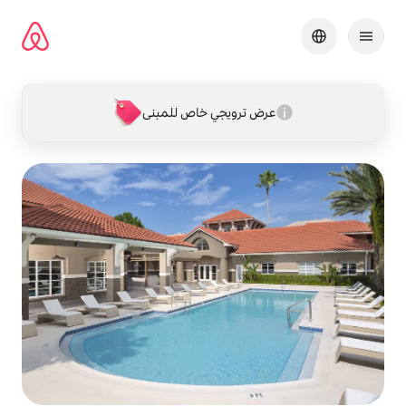
خطى
لى
لمحتوى
عرض ترويجي خاص للمبنى