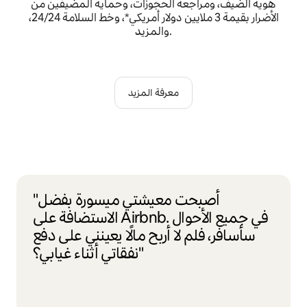
هوية الضيف، ومراجعة الحجوزات، وحماية المضيفين من
الأضرار بقيمة 3 ملايين دولار أمريكي*، وخط السلامة 24/24،
والمزيد.
معرفة المزيد
"أصبحت معيشتي ميسورة بفضل
الاستضافة على Airbnb. في جميع الأحوال
سأسافر، فلم لا أربح مالًا يعينني على دفع
نفقاتي أثناء غيابي؟"