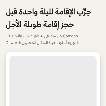
0 من أصل 0 عنصر ظاهر
جرِّب الإقامة لليلة واحدة قبل
حجز إقامة طويلة الأجل
هل تفكر في الانتقال؟ احجز إقامتك في Camden
Dilworth لتجربة أسلوب حياة السكان المحليين.