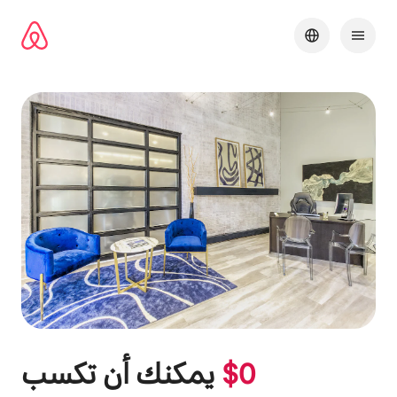
خطى
لى
لمحتوى
0
$
يمكنك أن تكسب