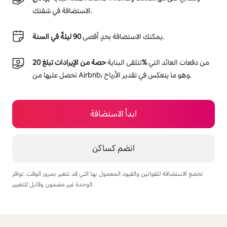
الاستضافة في شقتك.
.
يمكنك الاستضافة بحدٍ أقصى
90 ليلةً في السنة
من دفعات العائد التي
حصة من الإيرادات تبلغ 20‎%‎
تتلقى البناية
تحصل عليها من Airbnb، وهو ما ينعكس في تقدير الأرباح.
ابدأ الاستضافة
انضم كساكن
تخضع الاستضافة للقوانين والقيود المعمول بها التي قد تتغير بمرور الوقت. توافر
الوحدة غير مضمون وقابل للتغيير.
يمكنك تحقيق أرباح تصل إلى $807 في الشهر