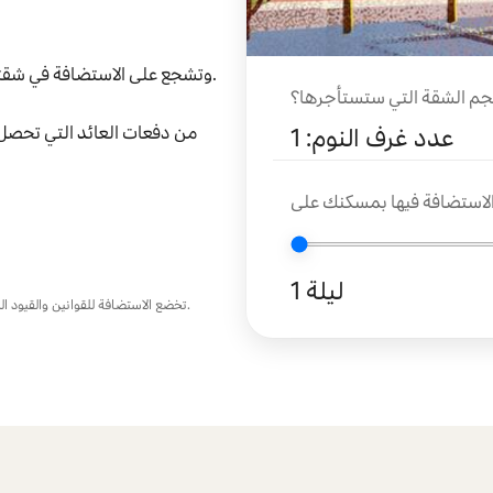
وتشجع على الاستضافة في شقتك.
جم الشقة التي ستستأجرها؟
عدد غرف النوم: 1
1 ليلة
تخضع الاستضافة للقوانين والقيود المعمول بها التي قد تتغير بمرور الوقت. توافر الوحدة غير مضمون وقابل للتغيير.