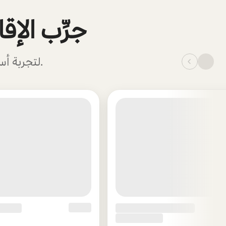
جرِّب الإ
هل تفكر في الانتقال؟ احجز إقامتك في Barton Creek Landing لتجربة أسلوب حياة السكان المحليين.
_