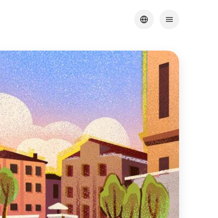
خطى
لى
لمحتوى