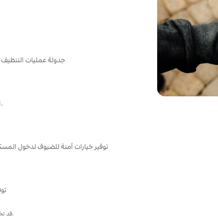
جدولة عمليات التنظيف ال
اختيار مكان آمن لتخزين متعلقاتك أثناء غيابك عن المسكن.
توفير خيارات آمنة للضيوف لدخول المسك
توف
قد تختلف الرسوم الإضافية والأوقات المتاحة. تواصل مع إدارة البناية لمعرفة المزيد.