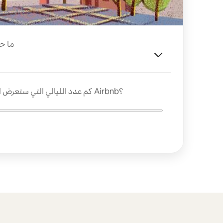
ما ح
كم عدد الليالي التي ستعرض الاستضافة فيها بمسكنك على Airbnb؟