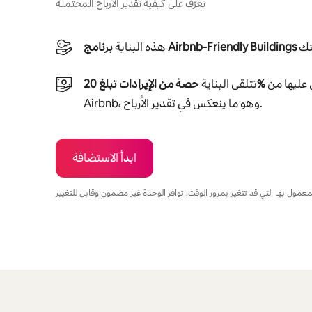
تعرّف على كيفية تقدير الأرباح المحتملة
برنامج Airbnb-Friendly Buildings
هذه البناية
من دفعات العائد التي تحصل عليها من
حصة من الإيرادات تبلغ 20‎%‎
تتلقى البناية
Airbnb، وهو ما ينعكس في تقدير الأرباح.
ابدأ الاستضافة
يمكنك تحقيق أرباح تصل إلى $721 في الشهر