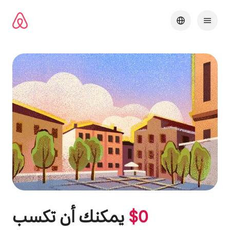
خطى
لى
لمحتوى
0
$
يمكنك أن تكسب