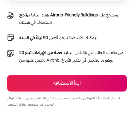
وتشجع على
برنامج Airbnb-Friendly Buildings
هذه البناية
الاستضافة في شقتك.
.
يمكنك الاستضافة بحدٍ أقصى
90 ليلةً في السنة
من دفعات العائد التي
حصة من الإيرادات تبلغ 20‎%‎
تتلقى البناية
تحصل عليها من Airbnb، وهو ما ينعكس في تقدير الأرباح.
ابدأ الاستضافة
تخضع الاستضافة للقوانين والقيود المعمول بها التي قد تتغير بمرور الوقت. توافر
الوحدة غير مضمون وقابل للتغيير.
يمكنك تحقيق أرباح تصل إلى $510 في الشهر