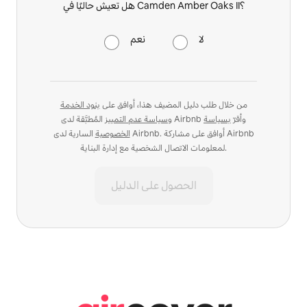
هل تعيش حاليًا في Camden Amber Oaks II؟
لا
نعم
من خلال طلب دليل المضيف هذا، أوافق على
بنود الخدمة
المُطبَّقة لدى Airbnb وأقرّ
بسياسة
و
سياسة عدم التمييز
الخصوصية
السارية لدى Airbnb. أوافق على مشاركة Airbnb
لمعلومات الاتصال الشخصية مع إدارة البناية.
الحصول على الدليل