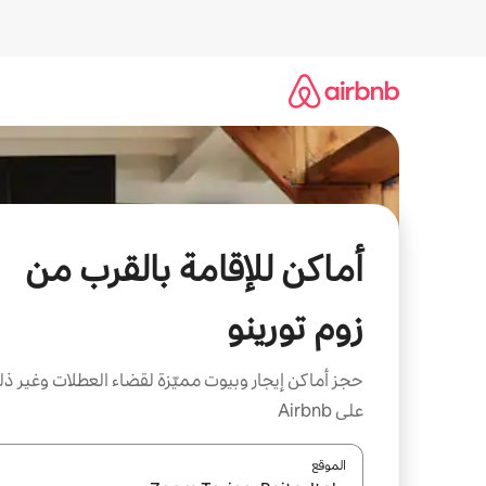
خطى
لى
لمحتوى
أماكن للإقامة بالقرب من
زوم تورينو
حجز أماكن إيجار وبيوت مميّزة لقضاء العطلات وغير ذ
على Airbnb
الموقع