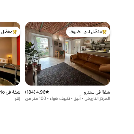
مفضّل لدى الضيوف
مفضّل ل
من أبرز البيوت المفضّلة لدى الضيوف
من أبرز ال
شقة في سنترو
4.96 (184)
متوسط التقييم 4.96 من 5، 184 مراجعات
شقة في San Salvario
المركز التاريخي • أنيق • تكييف هواء • 100 متر من
إثنو
المولي