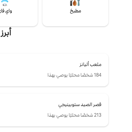
مطبخ
واي فا
أبرز
ملعب أليانز
184 شخصًا محليًا يوصي بهذا
قصر الصيد ستوبينيجي
213 شخصًا محليًا يوصي بهذا