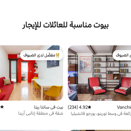
بيوت مناسبة للعائلات للإيجار
 الضيوف
مفضّل لدى الضيوف
 الضيوف
من أبرز البيوت المفضّلة لدى الضيوف
بيت في سانتا ريتا
)
متوسط 
4.92 (234)
متوسط التقييم 4.92 من 5، 234 مراجعات
شقة في منطقة إنالبي أرينا
ئعة في وسط تورينو، بورجو فانشيليا