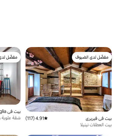
مفضّل لدى الضيوف
مفضّل لدى
مفضّل لدى الضيوف
مفضّل لدى
بيت في Vanchiglia
شقة علوية را
بيت في فيريري
4.91 (117)
متوسط التقييم 4.91 من 5، 117 مراجعات
بيت العطلات نينيلا