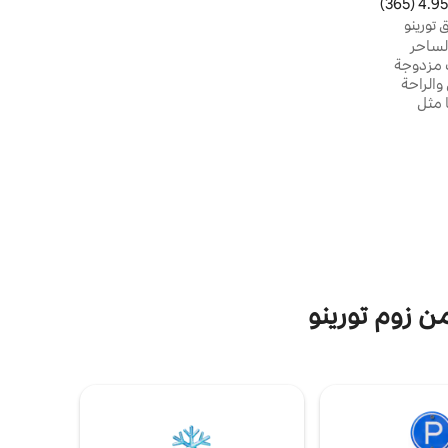
4.95 (365)
 التقييم 4.95 من 5، 365 مراجعات
ومطبخ. يقع المبنى في زاوية مع جزيرة المشاة
 تورينو
في شارع مونفيراتو، المليء بالمتاجر والنوادي
لساحر
والمطاعم. موقف السيارات العام مقابل رسوم
 مزدوجة
في ساحة جران مادري وفي المناطق المجاورة.
 والراحة
يقع السوبر ماركت على بعد أمتار قليلة من
 مثل
المنزل.
جبات إفطار هادئة
شمس
خافتة.
عن الهدوء
والسحر ومكان مركزي وهادئ في الوقت نفسه. لا
ة تحافظ
من زوم تورينو