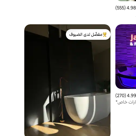
4.98 (555)
 التقييم 4.98 من 5، 555 مراجعات
مفضّل لدى الضيوف
من أبرز البيوت المفضّلة لدى الضيوف
4.99 (270
التقييم 4.99 من 5، 270 مراجعات
ارات خاص*