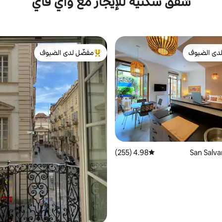
شقق سكنية للإيجار مع واي فاي
دى الضيوف
مفضّل لدى الضيوف
بيوت المفضّلة لدى الضيوف
من أبرز البيوت المفضّلة لدى الضيوف
4.98 (255)
متوسط التقييم 4.98 من 5، 255 مراجعات