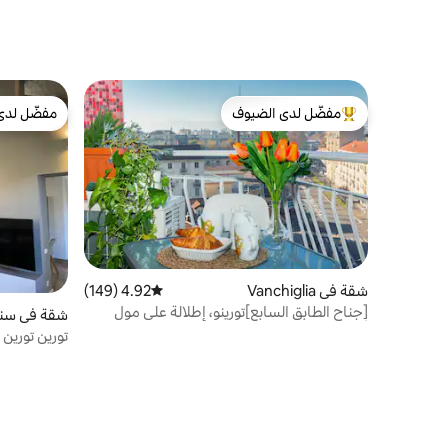
مفضّل لدى الضيوف
مفضّل لدى
من أبرز البيوت المفضّلة لدى الضيوف
مفضّل لدى
شقة في Vanchiglia
4.92 (149)
متوسط التقييم 4.92 من 5، 149 مراجعات
[جناح الطابق السابع]تورينو، إطلالة على مول
شقة في سنت
أنتونيليانا
تورين تورين