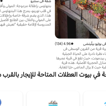
شقة في سنترو
متوسط
بنتهاوس بإطلالة مزدوجة: المولي وأفق
في قلب تورينو، يمزج هذا البنتهاوس ا
هذا، الذي يضم شرفة خاصة وإطلالات
على المولي والتلال، بين الطابع الأصيل
المدروسة لإقامة حقيقية "تعيش فيها
السكان المحليين". استمتع بو
في الهواء الطلق وإطلالات غروب ال
وأمسيات مريحة مع الكتب والإضاءة ال
مثالي للأزواج والعائلات الذين يبحثون 
 بوبّيو بيلّيتشي
4.96 (134)
متوسط التقييم 4.96 من 5، 134 مراجعات
بة قرية من القرون الوسطى في
يوجد مكيف هواء، لكن التهوية الطبيعي
ء نظرة نادرة على الحياة الجبلية
على الراحة.
ي بيدمونت، حيث تقع في قرية عمرها
قرون من المنازل الحجرية الأصلية. هذه قرية
 حيث لا يزال الماضي حيًا للغاية.
في الصيف، مريح ودافئ في الشتاء.
ة في بيوت العطلات المتاحة للإيجار بالقرب 
ابك الأمامي إلى مسارات جبال
خية التي تؤدي إلى عمق فال بيليس
تقع على بعد 60 دقيقة فقط من تورينو، وهي
كفي لرحلة نهارية إلى المتحف المصري
 بما يكفي للتأمل في الظلام الجبلي