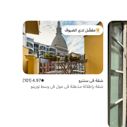
مفضّل لدى الضيوف
من أبرز البيوت المفضّلة لدى الضيوف
شقة في سنترو
4.97 (101)
متوسط التقييم 4.97 من 5، 101 مراجعات
شقة بإطلالة مذهلة في مول في وسط تورينو