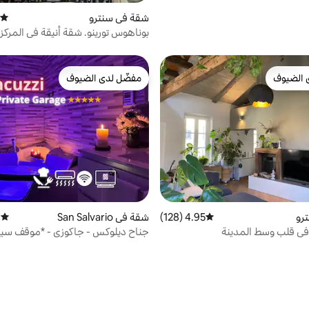
شقة في سنترو
متوسط
بوناهوس تورينو. شقة أنيقة في المركز
 الضيوف
مفضّل لدى الضيوف
 الضيوف
مفضّل لدى الضيوف
رو
4.95 (128)
متوسط التقييم 4.95 من 5، 128 مراجعات
شقة في San Salvario
)
متوسط 
 في قلب وسط المدينة
جناح ديلوكس - جاكوزي - *موقف سي