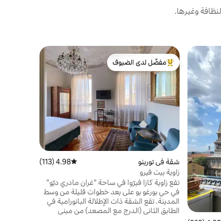
نظافة وغيرها.
شقة في سان
مفضّل لدى الضيوف
مفضّل لد
فيلا سوللي 
من أبرز البيوت المفضّلة لدى الضيوف
مفضّل لد
مرحبًا بكم 
الطبيعة، و
الصغيرة. ا
مشتركة مع 
إطلالة بانور
تصميمه على 
بمطبخ من ا
بها مدفأة 
شقة في تورينو
4.98 (113)
متوسط التقييم 4.98 من 5، 113 مراجعات
بالقرب من 
عطلة مريحة
زاوية بيت فيرو
تقع زاوية كازا فيرّوا في ساحة "غران مادري ديّو"
في حي بورغو بو على بعد خطوات قليلة من وسط
المدينة. تقع الشقة ذات الإطلالة البانورامية في
الطابق الثاني (الدرج مع المصعد) من مبنى
تاريخي وتتكون من ثلاث غرف نوم وحمامين