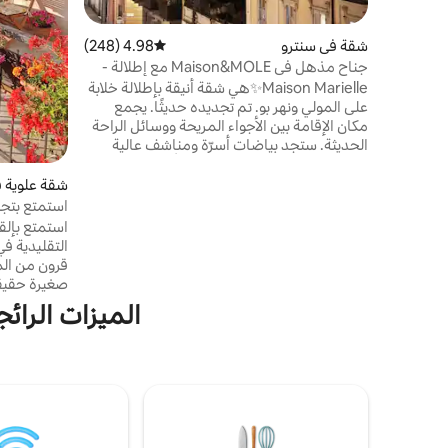
شقة في سنترو
4.98 (248)
متوسط التقييم 4.98 من 5، 248 مراجعات
جناح مذهل في Maison&MOLE مع إطلالة -
قلب تورينو
Maison Marielle✨هي شقة أنيقة بإطلالة خلابة
على المولي ونهر بو. تم تجديده حديثًا. يجمع
مكان الإقامة بين الأجواء المريحة ووسائل الراحة
الحديثة. ستجد بياضات أسرّة ومناشف عالية
الجودة، وكل ما تحتاجه لتشعر وكأنك في بيتك.
سيسمح لك الموقع بتحقيق أقصى استفادة من
شقة علوية في
إقامتك. ما عليك سوى الخروج لتجد نفسك في
استمتع بتجر
قلب تورينو. يمكنك استكشاف المتاحف الرئيسية
بيدمونت
استمتع بإلقا
سيرًا على الأقدام وتذوق أفضل المأكولات
التقليدية ف
المحلية. متنزه على بعد دقيقة واحدة MOLE 5
دقائق المتحف المصري 10 م
صغيرة حقيقية
بارد ومنعش 
الميزات الرائج
— اخرج من ب
الألب التاري
قريبة بما ي
ولكنها بعيدة
الكامل.