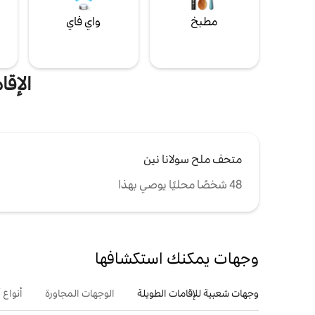
مطبخ
واي فاي
ل
الإقا
متحف ملح سولانا نين
48 شخصًا محليًا يوصي بهذا
وجهات يمكنك استكشافها
وجهات شعبية للإقامات الطويلة
الوجهات المجاورة
أنواع 