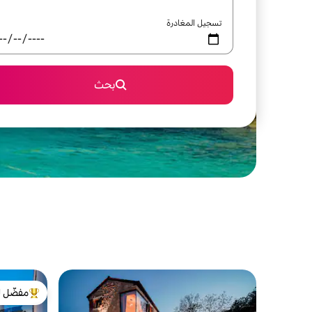
تسجيل المغادرة
بحث
مفضّل ل
من أبرز ال