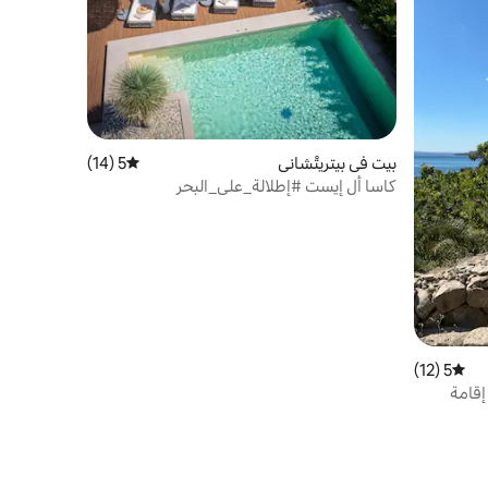
بيت في بيتريتْشاني
5 (14)
متوسط التقييم 5 من 5، 14 مراجعات
كاسا أل إيست #إطلالة_على_البحر
#حمام_سباحة #ساونا #لياقة_بدنية #يوغا
5 (12)
متوسط التقييم 5 من 5، 12 مراجعات
إقامة