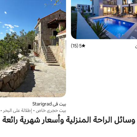
ن
5 (15)
متوسط التقييم 5 من 5، 15 مراجعات
بيت في Starigrad
بيت حجري خاص • إطلالة على البحر • 
هادئة
وسائل الراحة المنزلية وأسعار شهرية رائعة