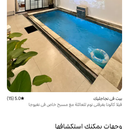
5.0 (15)
متوسط التقييم 5.0 من 5، 15 مراجعات
عائلة مع مسبح خاص في نغيوجا
تكشافها