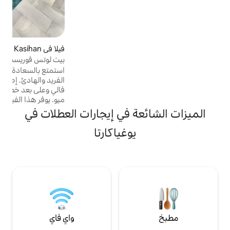
الأيام الرومانسية
فيلا في Kecamatan Kasihan
4.92 (26)
متوسط التقييم 4.92 من 5، 26 مراجعات
بيت لوتس فوريست 1
استمتع بالسعادة والاسترخاء في هذا البيت
الفريد والهادئ. إطلالات خلابة على وادي جرين
فالي وعلى بعد خطوات قليلة من مطعم لوتس
ميو. يوفر هذا الفيلا المريح المكون من طابقين
في الغابة حمام سباحة خاص. على نفس
ة في إيجارات العطلات في
المستوى تجد المطبخ والحمام وغرفة المعيشة
المريحة المتصلة بتراس استوائي خارجي. يوجد
يوغياكارتا
في الطابق العلوي غرفة نوم مكيفة الهواء. واي
فاي جيد في كل مكان. يقع بيت الغابة
الرومانسي هذا جنوب يوجياكارتا على بعد ساعة
واحدة من مطار يوجياكارتا ويسهل زيارات
بوروبودور.
واي فاي