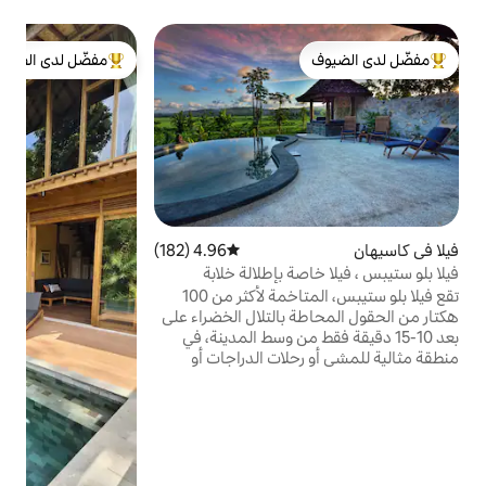
ب
مفضّل لدى الضيوف
في
لدى الضيوف
من أبرز البيوت المفضّلة لدى الضيوف
ت
ا
ا
ي
ف
ا
س
ك
4.96 (182)
متوسط التقييم 4.96 من 5، 182 مراجعات
 بإطلالة خلابة
س
تقع فيلا بلو ستيبس، المتاخمة لأكثر من 100
م
بالتلال الخضراء على
و
ط من وسط المدينة، في
لات الدراجات أو
ت التقليدي الذي تم
الراحة والحديقة
تم تضمين وجبة
عام لجميع الوجبات
لدينا. فيلا بلو
 لقضاء بعض الوقت