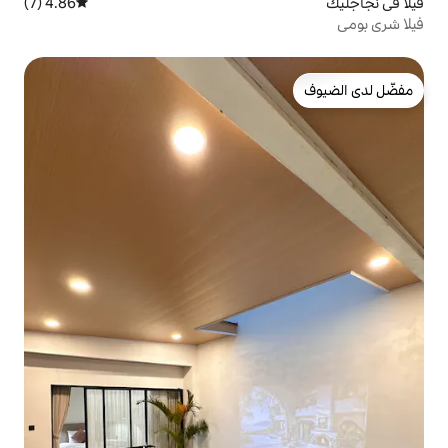
4.86 (7)
متوسط التقييم 4.86 من 5، 7 مراجعات