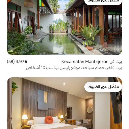
4.97 (58)
متوسط التقييم 4.97 من 5، 58 مراجعات
ئيسي، يناسب 10 أشخاص