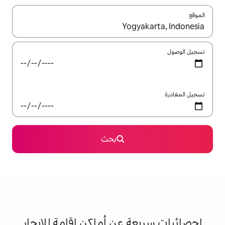
ل باستخدام السهمين لأعلى ولأسفل أو استكشف عن طريق اللمس أو السحب.
بحث
 عن أماكن إقامة للإيجار