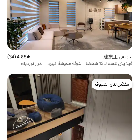
4.88 (34)
متوسط التقييم 4.88 من 5، 34 مراجعات