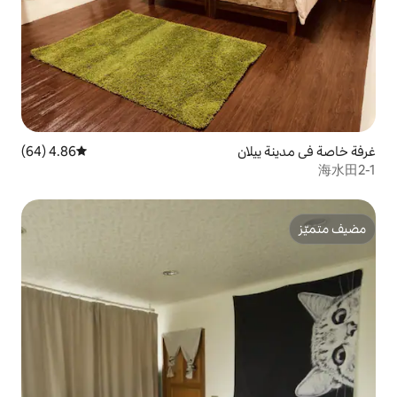
4.86 (64)
متوسط التقييم 4.86 من 5، 64 مراجعات