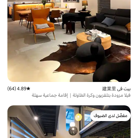
4.89 (64)
متوسط التقييم 4.89 من 5، 64 مراجعات
 الطاولة｜إقامة جماعية سهلة