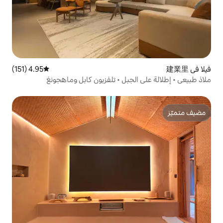
4.95 (151)
متوسط التقييم 4.95 من 5، 151 مراجعات
لجبل • تلفزيون كابل وماهجونغ