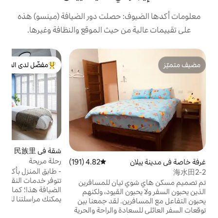
ف: حصلت دور الضيافة (مينسو) هذه
من حيث الموقع والنظافة وغيرها.
ب
مفضّل لدى الضيوف
من أبرز البيوت المفضّلة لدى الضيوف
ن
في
و
ف
م
ا
شقة في 民族里
5.0 (65)
متوسط التقييم 5.0 من 5، 65 مراج
م
رحلة مريحة
4.82 (191)
متوسط التقييم 4.82 من 5، 191 مراجعات
- طابق المنزل بأكمله، غير مشترك مع الآخرين. -
تتوفر خدمات النقل من المطار وإليه في بيت
 تيان للمسافرين
الضيافة هذا؛ كما تتوفر الرحلات المستأجرة
ون القيود، ولكنهم
يمكنك مراسلتنا للاستفسار عن الأسعار. -
ين. لقد جمعنا بين
الضيوف التايوانيون، يرجى إضافة حساب B&B
و
ادة والراحة والحرية
LINE الرسمي للاستمتاع بخصم: ID👉🏽