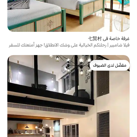
الية على وشك الانطلاق! جهز أمتعتك للسفر
Oc