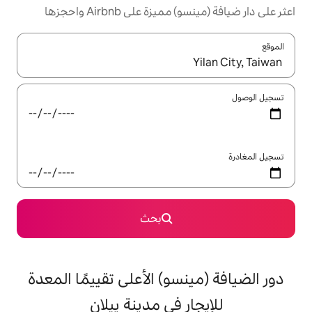
 على Airbnb واحجزها
ل باستخدام السهمين لأعلى ولأسفل أو استكشف عن طريق اللمس أو السحب.
بحث
سو) الأعلى تقييمًا المعدة
ر في مدينة ييلان