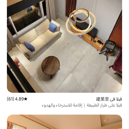
4.89 (61)
متوسط التقييم 4.89 من 5، 61 مراجعات
مة للاسترخاء والهدوء