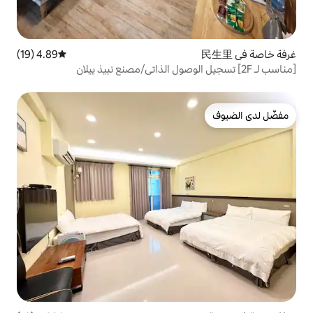
4.89 (19)
متوسط التقييم 4.89 من 5، 19 مراجعات