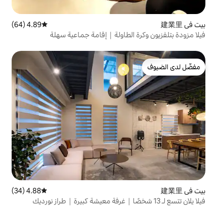
4.89 (64)
متوسط التقييم 4.89 من 5، 64 مراجعات
 الطاولة｜إقامة جماعية سهلة
4.88 (34)
متوسط التقييم 4.88 من 5، 34 مراجعات