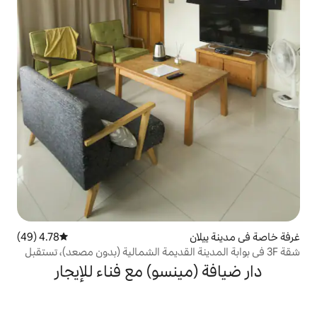
4.78 (49)
متوسط التقييم 4.78 من 5، 49 مراجعات
دينة القديمة الشمالية (بدون مصعد)، تستقبل
ضيوف في كل مرة، وتسجيل الوصول
ينسو) مع فناء للإيجار