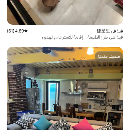
4.89 (61)
متوسط التقييم 4.89 من 5، 61 مراجعات
مة للاسترخاء والهدوء