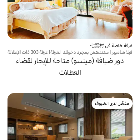
فيلا شاميير | ستندهش بمجرد دخولك الغرفة! غرفة 303 ذات الإطلالة
ين | حوض استحمام. أريكة أنيقة. شرفة
سو) متاحة للإيجار لقضاء
العطلات