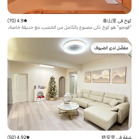
4.9 (70)
متوسط التقييم 4.9 من 5، 70 مراجعات
وع بالكامل من الخشب، مع حديقة خاصة،
مام كبير، وأغطية نوم من التوفو
4.92 (50)
متوسط التقييم 4.92 من 5، 50 مراجعات