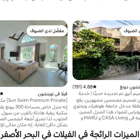
 الضيوف
مفضّل لدى الضيوف
 الضيوف
مفضّل لدى الضيوف
تشون دونغ
4.88 (191)
متوسط التقييم 4.88 من 5، 191 مراجعات
م أنيق تم تجديده حديثًا | خدمة
فيلا في تويتشون
متوسط
تعلامات للجولات لكبار الشخصيات
ن تصميم مصممين مشهورين، يقع
[mium Private
قة مدخل جامعة هونغيك، ويحتوي
خاص مثالي على مشارف سيول حيث 
إنه منزل خاص بمساحة 
على حديقة وتراس للشواء هذا المنزل المميز،
الاستمتاع بوادي الصيف ومساحة واس
الذي تم عرضه في CASA Living و MARU و
الجنوب، لذا تشرق أشعة الشمس الصب
SBS Morning Wide، هو مساحة صممها
بشكل دافئ للغاية. إنه مكان مثا
موني كارينا وماركو بورنو من
جميع الفصول، حيث يمكنك الاستمتاع 
الميزات الرائجة في الفيلات في البحر الأصفر
استوديو التصميم الإيطالي Elastico، من خلال
الكرز في الربيع، والوديان في الصيف، و