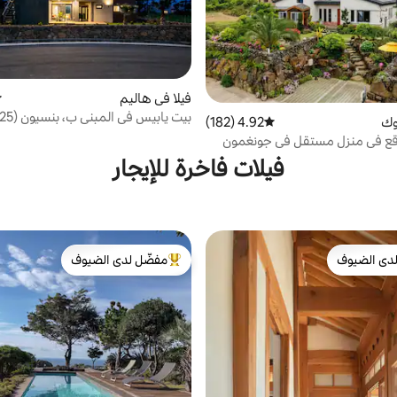
فيلا في هاليم
م
وك
4.92 (182)
متوسط التقييم 4.92 من 5، 182 مراجعات
على بحر هيوبجاي وجزيرة بيانج
وقع في منزل مستقل في جونغمون
ة / شاطئ نونجيتمول / ساونا جافة
فيلات فاخرة للإيجار
الفنلندي مع مدفأة نيران مدفأة شحن
هربائية
دى الضيوف
مفضّل لدى الضيوف
بيوت المفضّلة لدى الضيوف
من أبرز البيوت المفضّلة لدى الضيوف