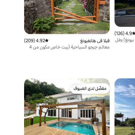
4.9 (126)
توسط التقييم 4.9 من 5، 126 مراجعات
بيت يابيس في المبنى ب، بنسيون (25 بيونغ) يطل
فيلا في هانغيونغ
4.92 (209)
متوسط التقييم 4.92 من 5، 209 مراجعات
معالم جيجو السياحية (بيت خاص مكون من 4
أشخاص، قرية جيرسي للفنانين، عالم أوسلوك
شينهوا، متحف الفن المعاصر، بالقرب من
المدينة الإنجليزية الدولية)
مفضّل لدى الضيوف
مفضّل لدى الضيوف