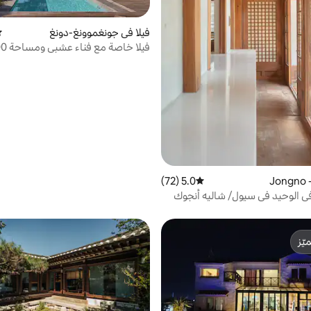
فيلا في جونغموونغ-دونغ
مت
وإطلالة على المحيط وحمام سباحة و
شخصًا كحد أقصى [فيلا هايوم]
5.0 (72)
متوسط التقييم 5.0 من 5، 72 مراجعات
افي الوحيد في سيول/ شاليه أنجوك
ّز
ّز