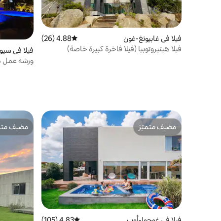
فيلا في غابيونغ-غون
4.88 (26)
متوسط التقييم 4.88 من 5، 26 مراجعات
فيلا هيتيروتوبيا (فيلا فاخرة كبيرة خاصة)
فيلا في سي
ورشة عمل م
العائلات الكب
مضيف متميّز
مضيف متمي
مضيف متميّز
مضيف متمي
فيلا في غوجوا-أوب
4.83 (105)
متوسط التقييم 4.83 من 5، 105 مراجعات