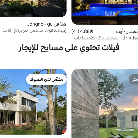
فيلا في Jongno - gu
م
[بيت هانوك مستقل مع بركة] إقامة
ونغسان-أوب
4.88 (41)
متوسط التقييم 4.88 من 5، 41 مراجعات
تشونغسودانغ في قرية بوكتشون هانوك
طلة على المحيط، مكان لاجتماعات
بوكتشون هانوك |
يرة!
فيلات تحتوي على مسابح للإيجار
ّز
مفضّل لدى الضيوف
ّز
مفضّل لدى الضيوف