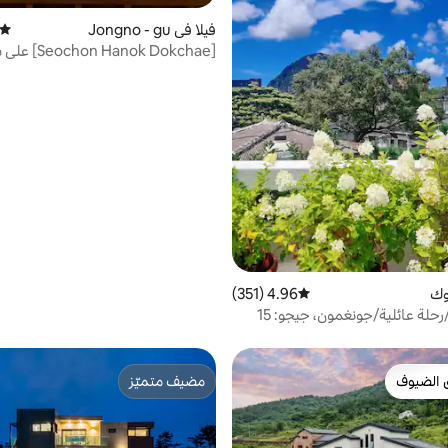
فيلا في Jongno - gu
متوسط
من محطة okgung
Tongin 1939/Dog O, Parking O
وك
4.96 (351)
متوسط التقييم 4.96 من 5، 351 مراجعات
55متر مربع/رحلة عائلية/جونغمون، جيجو: 15
 الضيوف
مضيف متميّز
 الضيوف
مضيف متميّز