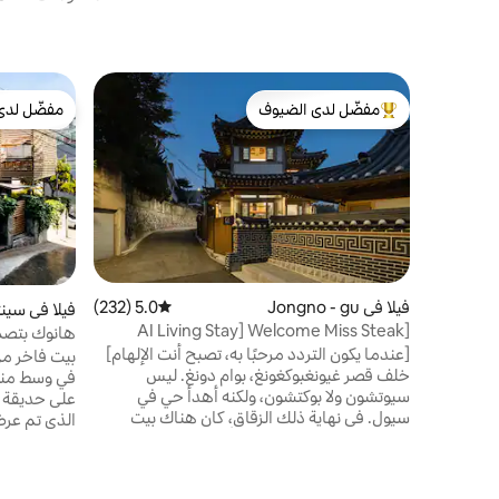
مفضّل لدى الضيوف
مفضّل لدى
من أبرز البيوت المفضّلة لدى الضيوف
مفضّل لدى
فيلا في Jongno - gu
5.0 (232)
متوسط التقييم 5.0 من 5، 232 مراجعات
فيلا في سين
[AI Living Stay] Welcome Miss Steak
هانوك بتصمي
House - إقامة في هانوك مستقل في بوام
استقبال واس
[عندما يكون التردد مرحبًا به، تصبح أنت الإلهام]
بيت فاخر م
دونغ، جونغرو
خلف قصر غيونغبوكغونغ، بوام دونغ. ليس
في وسط منط
سيوتشون ولا بوكتشون، ولكنه أهدأ حي في
سيول. في نهاية ذلك الزقاق، كان هناك بيت
هانوك خاص. الموقع الذي أقام فيه
أنبيونغدايغون، أمير جوسون. بالإضافة إلى تلك
المصممان سي
الخمسمائة سنة، سقف من البلاط وأعمدة