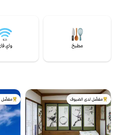
خشبية، تم بناء المنزل على الطراز التقليدي
إعادة تفسير 
للهانوك، تعلمت عن الراحة من الفنادق. ضوء
الصباح من خلال النافذة الشبكية، وجبل
يمكنك تجرب
إنوانغسان خلف الفناء. · يمكنك استخدام المنزل
حيث يمكنك ا
الخاص بأكمله. من المستحيل أن يتعرض أحد
لإزعاجك. · 3 غرف نوم · حمامان · 6 أشخاص كحد
باستخدام ج
أقصى · فناء · موقف سيارات مجاني · تسجيل
الفاخرة الت
وصول ذاتي · سرير أطفال · يتم توفير كرسي مرتفع
مطبخ
واي فا
🏅 ثبت أنه هادئ · إقامة ممتازة في سيول لمدة
عامين متتاليين · المركز الأول في سيول في جوائز
إقامة متميز
B&B الكورية · الجائزة الكبرى · تقييم 5.0 نجوم ·
من المقاهي 
ضمن أفضل 1% من مفضلات الضيوف ومع ذلك،
فإن الكلمات الأكثر شيوعًا التي يتم ذكرها في
التقييمات هي لم يكن الأمر يتعلق بالأرقام أو
عامًا متتال
المساكن؛ بل كان يتعلق بـ "الضيافة". يقع قصر
الرضا فيما ي
غيونغبوكغونغ وسيوتشون وبوكتشون بالقرب من
خدمة نقل مج
هنا، و يتصل بأي مكان في سيول من محطة
الحافلات أمام الباب. إذا كنت مترددًا، فحتى هذا
مجانية من ال
مفضّل لدى الضيوف
مفضّل ل
من أبرز البيوت المفضّلة لدى الضيوف
من أبرز ال
التردد مرحب به. في بوام دونغ، سيول الخاصة
لمدة 5 ليالٍ أو أكثر
بك.