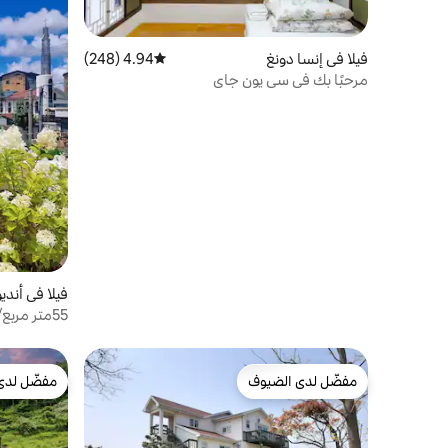
فيلا في إنسا دونغ
4.94 (248)
متوسط التقييم 4.94 من 5، 248 مراجعات
مرحبًا بك في سي يون جاي
فيلا في أندي
دقيقة/شواء
مفضّل لدى الضيوف
مفضّل لدى
مفضّل لدى الضيوف
مفضّل لدى