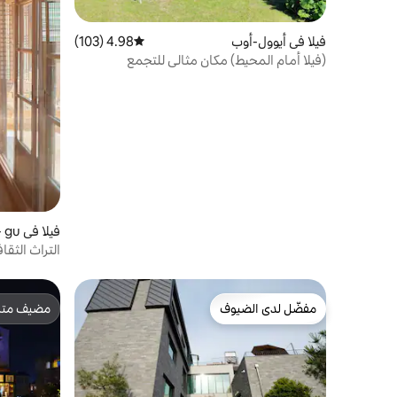
فيلا في أيوول-أوب
4.98 (103)
متوسط التقييم 4.98 من 5، 103 مراجعات
(فيلا أمام المحيط) مكان مثالي للتجمع
فيلا في Jongno - gu
التراث الثق
مفضّل لدى الضيوف
مضيف متمي
مفضّل لدى الضيوف
مضيف متمي