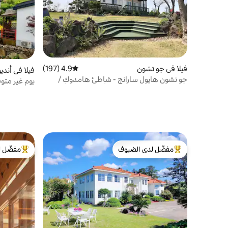
فيلا في جو تشون
4.9 (197)
متوسط التقييم 4.9 من 5، 197 مراجعات
فيلا في أندي
جو تشون هايول سارانج - شاطئ هامدوك /
يوم غير مت
رحلات عائلية / يمكن العمل أثناء الإجازة / أماكن
إقامة عاطفي
إقامة صديقة للبيئة / طابقان مستقلان - 3 غرف
على الطراز 
نوم و 3 حمامات
السيارات الك
مفضّل لدى الضيوف
مفضّل ل
من أبرز البيوت المفضّلة لدى الضيوف
من أبرز ال