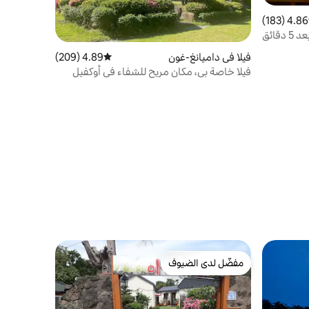
4.86 (183)
 التقييم 4.86 من 5، 183 مراجعات
[Seochon Hanok Dokchae] على بعد 5 دقائق
Gyeongb • حفلة • الإقامة
فيلا في داميانغ-غون
4.89 (209)
متوسط التقييم 4.89 من 5، 209 مراجعات
فيلا خاصة بي، مكان مريح للشفاء في أوكفيل
مفضّل لدى الضيوف
مفضّل لدى الضيوف