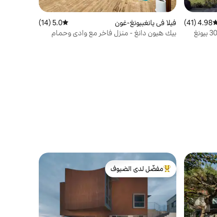
4.98 (41)
وسط التقييم 4.98 من 5، 41 مراجعات
فيلا في يانغبيونغ-غون
5.0 (14)
متوسط التقييم 5.0 من 5، 14 مراجعات
فيلا خاصة مع فناء عشبي ومساحة 300 بيونغ
بيك هيون دانغ - منزل فاخر مع وادي وحمام
منطقة
سباحة وغابة
شواء و Aesop وموقد نار في المخيم، تتسع لـ 14
مفضّل لدى الضيوف
من أبرز البيوت المفضّلة لدى الضيوف