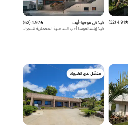
4.91 (32)
توسط التقييم 4.91 من 5، 32 مراجعات
فيلا في غوجوا-أوب
4.97 (62)
متوسط التقييم 4.97 من 5، 62 مراجعات
فيلا إيلسانغوسا أ+ب الساحلية المعمارية تتسع لـ
 | إقامة
14 شخصًا
مفضّل لدى الضيوف
مفضّل لدى الضيوف