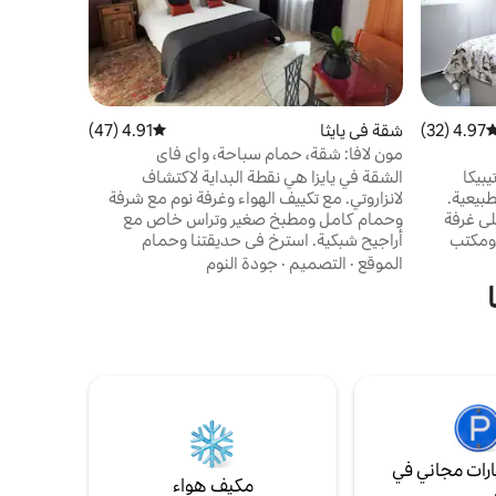
دقائق من ا
ومدفأ، للا
خاصة وحدي
عائلي
·
القي
المجمع وم
مشترك كبير
الشارع وال
4.97 (32)
وسط التقييم 4.97 من 5، 32 مراجعات
شقة في يايثا
4.91 (47)
متوسط التقييم 4.91 من 5، 47 مراجعات
مع كل التف
مون لافا: شقة، حمام سباحة، واي فاي
نوعها محاط
يبيكا
الشقة في يايزا هي نقطة البداية لاكتشاف
طبيعية.
لانزاروتي. مع تكييف الهواء وغرفة نوم مع شرفة
ص وتحتوي على غرفة
وحمام كامل ومطبخ صغير وتراس خاص مع
لابس ومكتب
أراجيح شبكية. استرخ في حديقتنا وحمام
ام كامل وغرفة معيشة بطول 25 مترًا مع
السباحة المحمي من الرياح. استمتع بالمناظر
الموقع
·
التصميم
·
جودة النوم
جهز تجهيزًا كاملاً
الخلابة للبراكين وغروب الشمس الجميل. يقع
فاي من الألياف
بالقرب من حديقة تيمانفايا الوطنية وشاطئ بلايا
 طعام
بلانكا. يمكن الوصول إلى هذه المساحة في
 أشخاص وموقف سيارات
الطابق العلوي من منزلنا عن طريق السلالم من
حديقتنا، وهي تدعو إلى الراحة والاستمتاع.
رات مجاني في
مكيف هواء