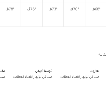
68°ف
70°ف
73°ف
76°ف
78°ف
قريبة
تغازوت
كوستا أديخي
ماس 
مساكن للإيجار لقضاء العطلات
مساكن للإيجار لقضاء العطلات
مساك