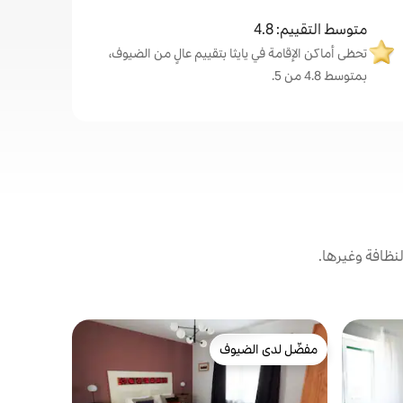
متوسط التقييم: 4.8
تحظى أماكن الإقامة في يايثا بتقييم عالٍ من الضيوف،
بمتوسط 4.8 من 5.
نظافة وغيرها.
بنغلو في ت
مفضّل لدى الضيوف
مفضّل 
الإستانكي ا
مفضّل لدى الضيوف
من أبرز ا
للبالغين فق
لا كاسا ديل