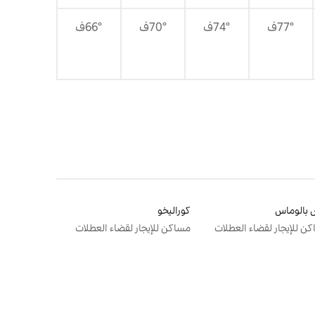
77°ف
74°ف
70°ف
66°ف
بالوماس
كوراليخو
ن للإيجار لقضاء العطلات
مساكن للإيجار لقضاء العطلات