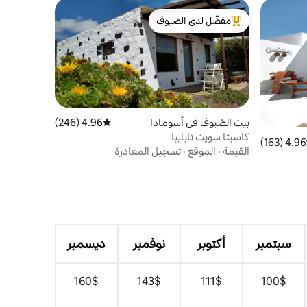
مفضّل لدى الضيوف
من أبرز البيوت المفضّلة لدى الضيوف
بيت الضيوف في أسومادا
4.96 (246)
متوسط التقييم 4.96 من 5، 246 مراجعات
كاسيتا سويت تابايبا
4.96 (163)
 التقييم 4.96 من 5، 163 مراجعات
القيمة
·
الموقع
·
تسجيل المغادرة
سبتمبر
أكتوبر
نوفمبر
ديسمبر
$‏100
$‏111
$‏143
$‏160