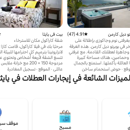
و ديل كارمن
4.91 (47)
متوسط التقييم 4.91 من 5، 47 مراجعات
بيت في يايثا
مت
غرفتي نوم وجاكوزي بإطلالة على
شقة كاراكول مكان للاسترخاء
ة...
ر في بويرتو ديل كارمن. هذه الغرفة
مرحبًا بك في فيلا كاراكول، قامت كازا ت
ا وجاهزة لعطلتك القادمة. مع غرفتي
لانزاروتينا بترميم كل احترامها للبيئة ال
 وحمامين، هناك مساحة كبيرة
تتسع الشقة لأربعة أشخا
العائلة بأكملها. استمتع بالجمال
مزدوجة 150 × 200 مع خزانة م
مشهد الخلاب! استمتع بإطلالات غير
وحم
وقع
·
حوض استحمام ساخن
عائلي
·
الموقع
·
تسجيل المغادرة
مثقلة بزاوية 180 درجة على ميناء بتو ديل كارمن
سرير أريكة 135 × 200 ومطبخ م
لميزات الشائعة في إيجارات العطلات في يايثا
لسي وجزيرة فويرتيفنتورا المجاورة
وتلفزيون مسطح 45بوصة وواي 
يتميز بميزات راقية مثل جاكوزي
ومنطقة للاسترخاء في الشرفة وطاولة
خارجي وغيرها الكثير لضمان تجربة لا تُنسى! يضم
وشواء وجاكوزي رائع لـ 5
س المبني حديثًا في بويرتو ديل
مجاني. حركة الكراسي المتحركة.
 نوم وحمامين وإطلالات بانورامية
لمحيط من كل غرفة في المنزل
ا. عند دخولك إلى البنتهاوس، اسمح
بانورامية على المحيط أن تبهرك. مع
موقف سيا
 البحر من كل غرفة، تشاهد هذه
ي
مسبح
 الشمس وغروبها وكل ما بينهما في