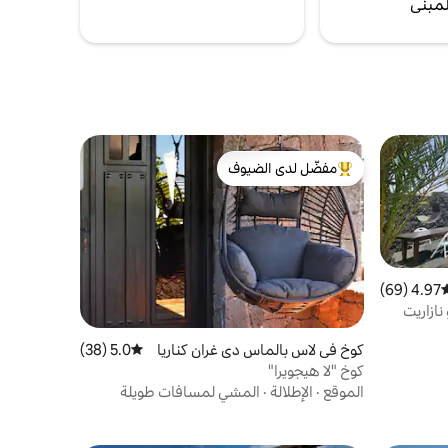
لمبنى
مفضّل لدى الضيوف
من أبرز البيوت المفضّلة لدى الضيوف
4.97 (69)
وسط التقييم 4.97 من 5، 69 مراجعات
نازاريت
كوخ في لاس بالماس دي غران كناريا
5.0 (38)
متوسط التقييم 5.0 من 5، 38 مراجعات
كوخ "لا هيجويرا"
الموقع
·
الإطلالة
·
المشي لمسافات طويلة