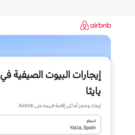
خطى
لى
لمحتوى
إيجارات البيوت الصيفية في
يايثا
إيجاد وحجز أماكن إقامة فريدة على Airbnb
الموقع
عند توفر النتائج، انتقل باستخدام السهمين لأعلى ولأسف