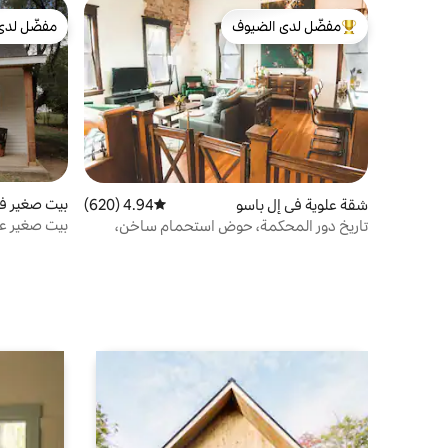
مفضّل لدى الضيوف
مفضّل لدى
من أبرز البيوت المفضّلة لدى الضيوف
مفضّل لدى
بيت صغير في
شقة علوية في إل باسو
4.94 (620)
متوسط التقييم 4.94 من 5، 620 مراجعات
بيت صغير عصر
تاريخ دور المحكمة، حوض استحمام ساخن،
وقهوة!