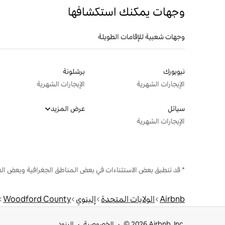
وجهات يمكنك استكشافها
وجهات شعبية للإقامات الطويلة
نيويورك
برشلونة
الإيجارات الشهرية
الإيجارات الشهرية
سياتل
عرض المزيد
الإيجارات الشهرية
* قد تنطبق بعض الاستثناءات في بعض المناطق الجغرافية وبعض الع
Airbnb
الولايات المتحدة
إلينوي
Woodford County
© 2026 Airbnb, Inc.
الخصوصية
البنود