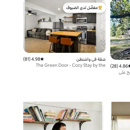
مفضّل لدى الضيوف
من أبرز البيوت المفضّلة لدى الضيوف
شقة في واشنطن
4.98 (81)
متوسط التقييم 4.98 من 5، 81 مراجعات
The Green Door - Cozy Stay by the
4.86 (28)
وسط التقييم 4.86 من 5، 28 مراجعات
Square Pubs & Cafe
، ملاذ مريح على