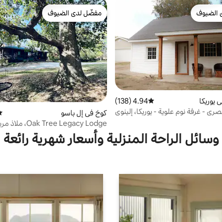
 الضيوف
مفضّل لدى الضيوف
 الضيوف
مفضّل لدى الضيوف
 يوريكا
4.94 (138)
متوسط التقييم 4.94 من 5، 138 مراجعات
ي - غرفة نوم علوية - يوريكا، إلينوي
كوخ في إل باسو
مت
Oak Tree Legacy Lodge
شكل كوخ خشبي
وسائل الراحة المنزلية وأسعار شهرية رائعة