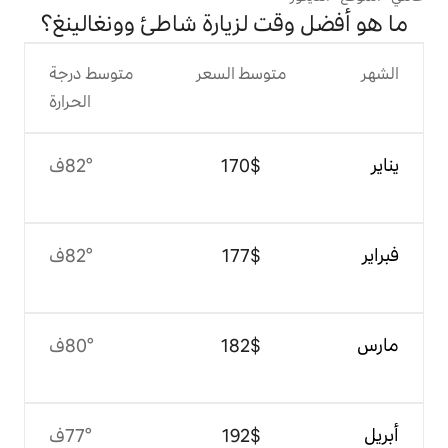
 لزيارة شاطئ وونغالينغ؟
وسط السعر
متوسط درجة
الحرارة
$‏170
82°ف
$‏177
82°ف
$‏182
80°ف
$‏192
77°ف