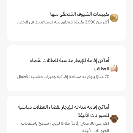
المُتحقَّق منها
يجار مناسبة للعائلات لقضاء
حة للإيجار لقضاء العطلات مناسبة
ة
ى 30 مكان إقامة متاحًا للإيجار تسمح باصطحاب