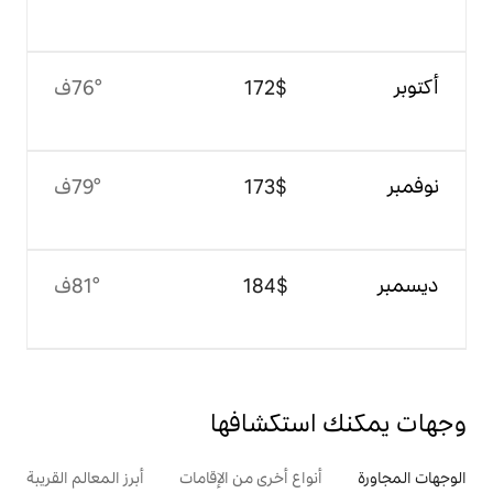
$‏172
76°ف
$‏173
79°ف
$‏184
81°ف
تكشافها
ع أخرى من الإقامات
أبرز المعالم القريبة