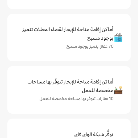
حة للإيجار لقضاء العطلات تتميز
حة للإيجار تتوفّر بها مساحات
ي فاي