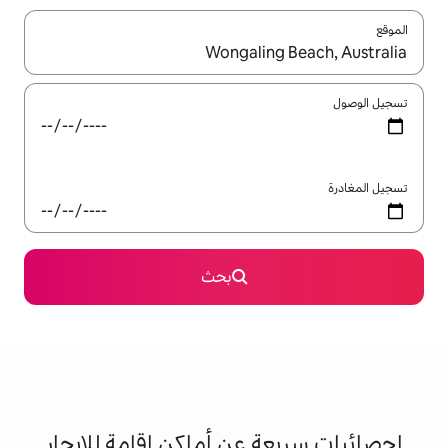
ل باستخدام السهمين لأعلى ولأسفل أو استكشف عن طريق اللمس أو السحب.
بحث
 عن أماكن إقامة للإيجار