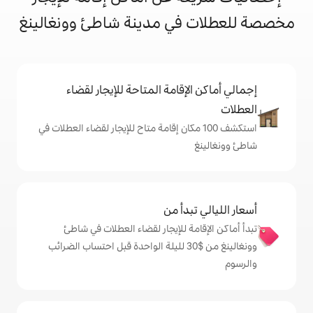
ي مدينة شاطئ وونغالينغ
إقامة المتاحة للإيجار لقضاء
شف 100 مكان إقامة متاح للإيجار لقضاء العطلات في
دأ من
ة للإيجار لقضاء العطلات في شاطئ
وونغالينغ من $‏30 لليلة الواحدة قبل احتساب الضرائب