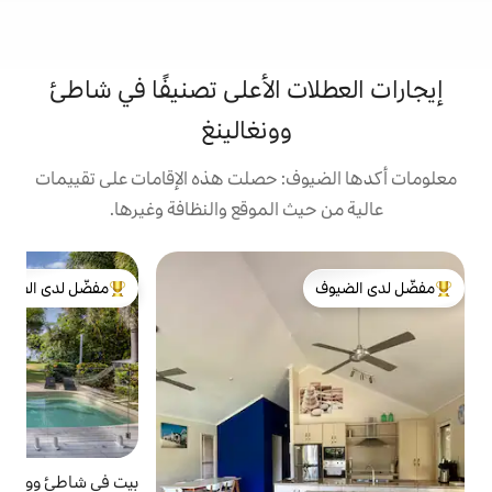
ت الأعلى تصنيفًا في شاطئ
وونغالينغ
: حصلت هذه الإقامات على تقييمات
 الموقع والنظافة وغيرها.
ف
مفضّل لدى الضيوف
م
لدى الضيوف
من أبرز البيوت المفضّلة لدى الضيوف
ت
م
ا
ف
ا
م
ا
بيت في شاطئ وونغالينغ
4.97 (353)
متوسط التقييم 4.97 من 5، 353 مراجعات