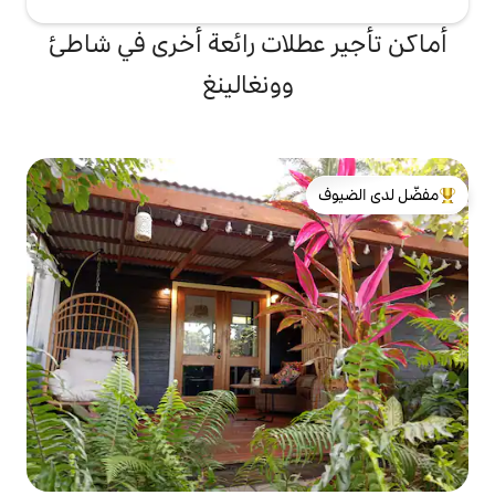
لات رائعة أخرى في شاطئ
وونغالينغ
لدى الضيوف