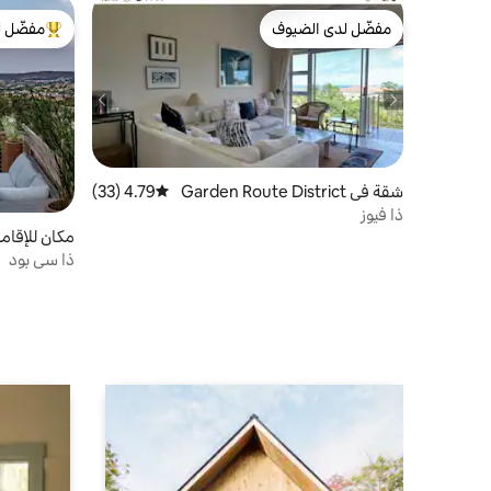
مفضّل لدى الضيوف
مفضّل ل
مفضّل لدى الضيوف
من أبرز ال
شقة في Garden Route District
4.79 (33)
متوسط التقييم 4.79 من 5، 33 مراجعات
Municipality
ذا فيوز
مكان للإقامة
ذا سي بود