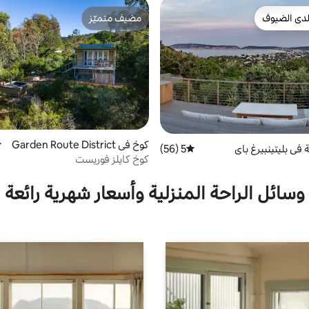
دى الضيوف
مضيف متميّز
بيوت المفضّلة لدى الضيوف
مضيف متميّز
كوخ في Garden Route District
م
 في بليتينبيرغ باي
5 (56)
متوسط التقييم 5 من 5، 56 مراجعات
Municipality
كوخ كايلز فوريست
وسائل الراحة المنزلية وأسعار شهرية رائعة