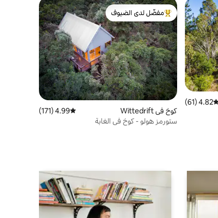
مفضّل لدى الضيوف
من أبرز البيوت المفضّلة لدى الضيوف
4.82 (61)
توسط التقييم 4.82 من 5، 61 مراجعات
كوخ في Wittedrift
4.99 (171)
متوسط التقييم 4.99 من 5، 171 مراجعات
ستورمز هولو - كوخ في الغابة