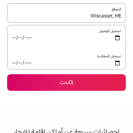
ل باستخدام السهمين لأعلى ولأسفل أو استكشف عن طريق اللمس أو السحب.
بحث
 عن أماكن إقامة للإيجار