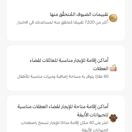
المُتحقَّق منها
يجار مناسبة للعائلات لقضاء
حة للإيجار لقضاء العطلات مناسبة
ة
ى 40 مكان إقامة متاحًا للإيجار تسمح باصطحاب