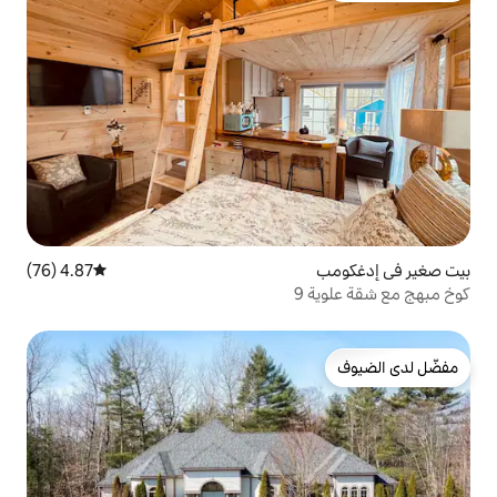
4.87 (76)
متوسط التقييم 4.87 من 5، 76 مراجعات