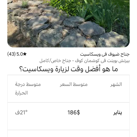
ت
5.0 (43)
متوسط التقييم 5.0 من 5، 43 مراجعات
كوف - جناح خاص/كامل
وقت لزيارة ويسكاسيت؟
وسط السعر
متوسط درجة
الحرارة
$‏186
21°ف