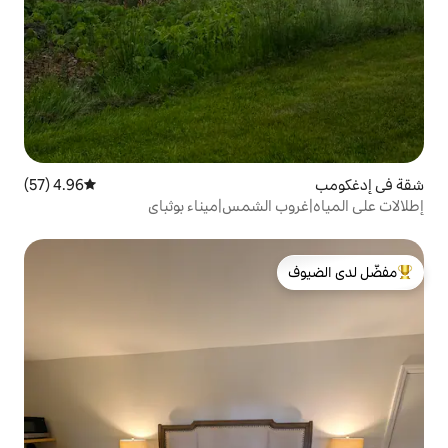
4.96 (57)
متوسط التقييم 4.96 من 5، 57 مراجعات
الشمس|ميناء بوثباي
لدى الضيوف