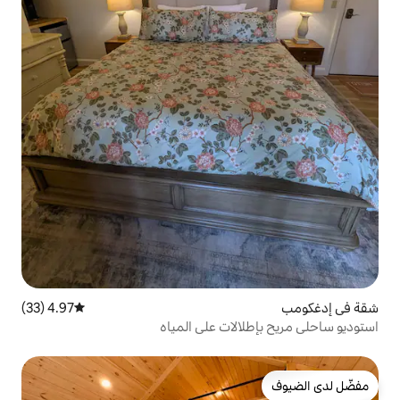
4.97 (33)
متوسط التقييم 4.97 من 5، 33 مراجعات
لات على المياه