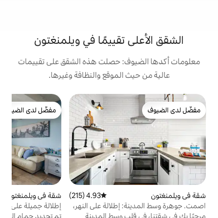
 تقييمًا في ويلمنغتون
وف: حصلت هذه الشقق على تقييمات
 الموقع والنظافة وغيرها.
ش
مفضّل لدى الضيوف
م
مفضّل لدى الضيوف
و
و
ب
ق
س
4.93 (215)
متوسط التقييم 4.93 من 5، 215 مراجعات
شقة في ويلمنغتون
4.83 (486)
متوسط التقييم 4.83 من 5، 486 مراجعات
و
 إطلالة على النهر،
إطلالة جميلة على الممر المائي مع موقف
ا
سيارات *لا توجد رسوم خدمة!
لب وسط المدينة
تم تجديد حمام السباحة بالكامل وهو جميل
ق