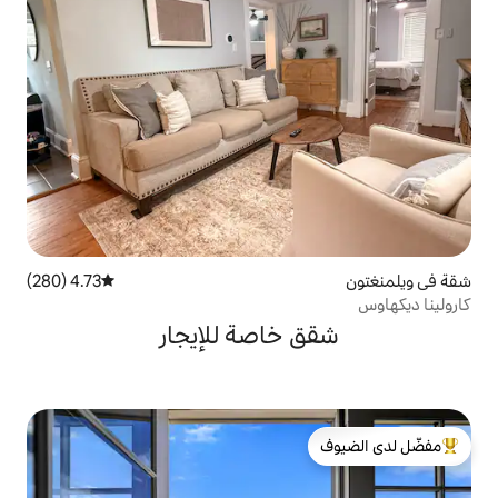
4.73 (280)
متوسط التقييم 4.73 من 5، 280 مراجعات
خاصة للإيجار
لدى الضيوف