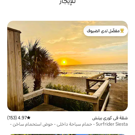
للإيجار
لدى الضيوف
4.97 (153)
متوسط التقييم 4.97 من 5، 153 مراجعات
Surfri - حمام سباحة داخلي - حوض استحمام ساخن -