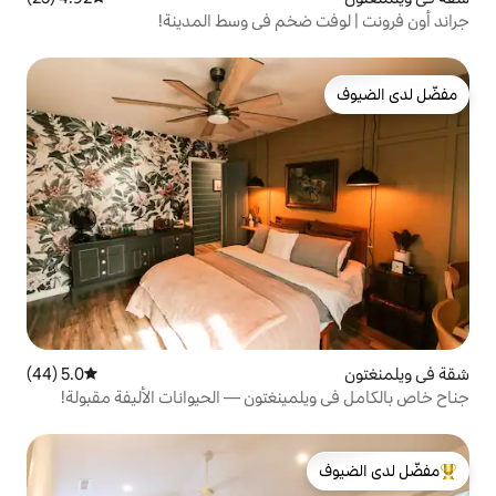
ضخم في وسط المدينة!
5.0 (44)
متوسط التقييم 5.0 من 5، 44 مراجعات
ينغتون — الحيوانات الأليفة مقبولة!
لدى الضيوف