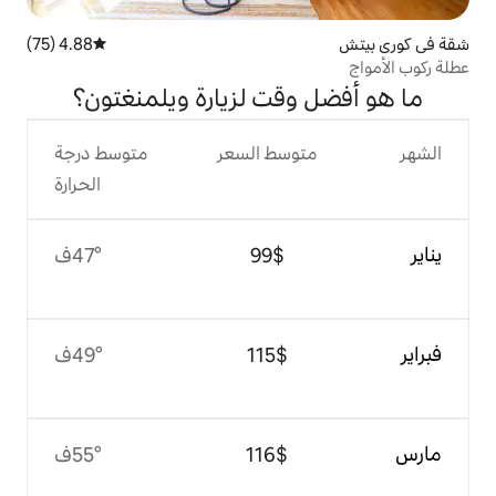
4.88 (75)
متوسط التقييم 4.88 من 5، 75 مراجعات
قت لزيارة ويلمنغتون؟
وسط السعر
متوسط درجة
الحرارة
$‏99
47°ف
$‏115
49°ف
$‏116
55°ف