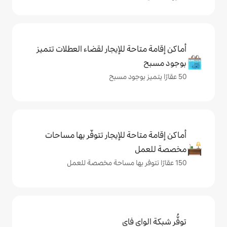
حة للإيجار لقضاء العطلات تتميز
حة للإيجار تتوفّر بها مساحات
ي فاي