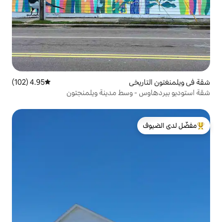
ي
4.95 (102)
متوسط التقييم 4.95 من 5، 102 مراجعات
وسط مدينة ويلمنجتون
لدى الضيوف