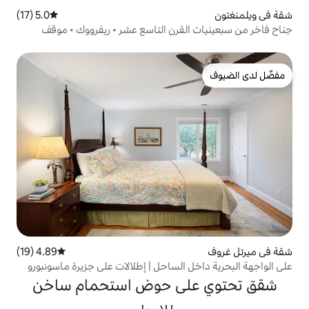
5.0 (17)
متوسط التقييم 5.0 من 5، 17 مراجعات
لقرن التاسع عشر • ريفرووك • موقف
4.89 (19)
متوسط التقييم 4.89 من 5، 19 مراجعات
الساحل | إطلالات على جزيرة ماسونبورو
لى حوض استحمام ساخن