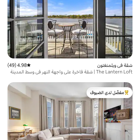
4.98 (49)
متوسط التقييم 4.98 من 5، 49 مراجعات
لدى الضيوف