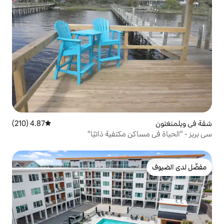
4.87 (210)
متوسط التقييم 4.87 من 5، 210 مراجعات
 مكتفية ذاتيًا"