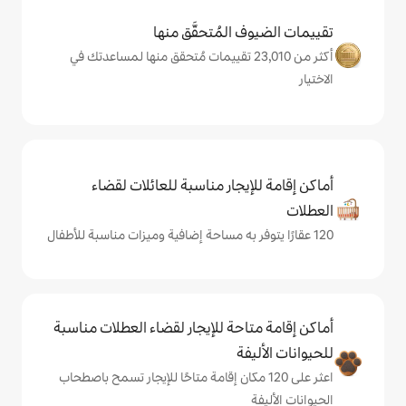
المُتحقَّق منها
ثر من 23,010 تقييمات مُتحقق منها لمساعدتك في
يجار مناسبة للعائلات لقضاء
حة للإيجار لقضاء العطلات مناسبة
ة
لى 120 مكان إقامة متاحًا للإيجار تسمح باصطحاب