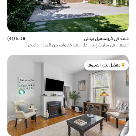
5.0 (41)
متوسط التقييم 5.0 من 5، 41 مراجعات
 بعد خطوات من الرمال والبحر"
لدى الضيوف