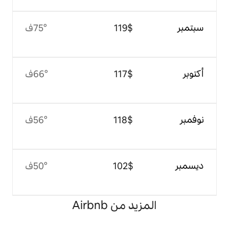
$‏119
75°ف
$‏117
66°ف
$‏118
56°ف
$‏102
50°ف
 من Airbnb