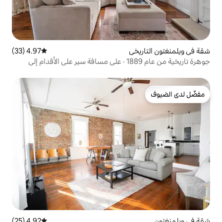
ي
4.97 (33)
متوسط التقييم 4.97 من 5، 33 مراجعات
جوهرة تاريخية من عام 1889 · على مسافة سير على الأقدام إلى
4.92 (25)
متوسط التقييم 4.92 من 5، 25 مراجعات