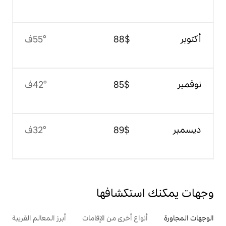
$‏88
55°ف
$‏85
42°ف
$‏89
32°ف
تكشافها
ع أخرى من الإقامات
أبرز المعالم القريبة