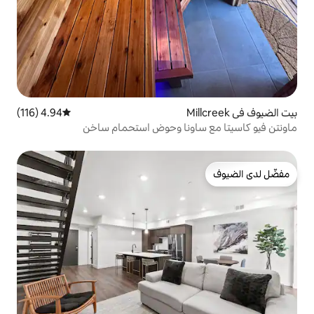
4.94 (116)
متوسط التقييم 4.94 من 5، 116 مراجعات
اونا وحوض استحمام ساخن