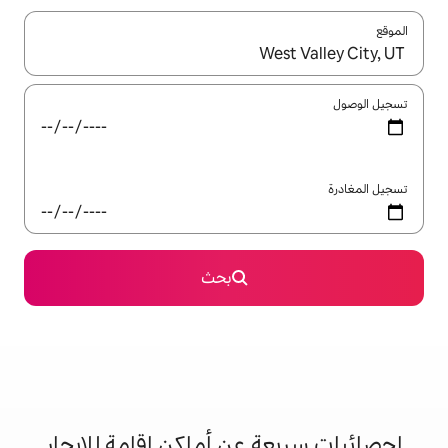
ل باستخدام السهمين لأعلى ولأسفل أو استكشف عن طريق اللمس أو السحب.
بحث
 عن أماكن إقامة للإيجار