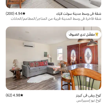
 لايك
4.94 (200)
متوسط التقييم 4.94 من 5، 200 مراجعات
ة قريبة من المتاجر/المطاعم/الحانات
لدى الضيوف
4.98 (62)
متوسط التقييم 4.98 من 5، 62 مراجعات