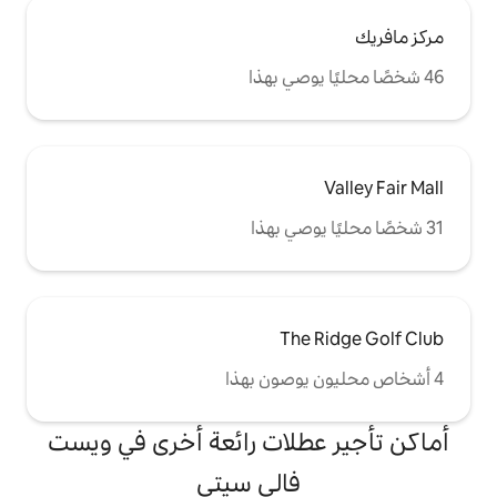
Th
لات رائعة أخرى في ويست
فالي سيتي