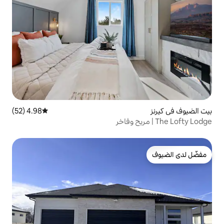
4.98 (52)
متوسط التقييم 4.98 من 5، 52 مراجعات