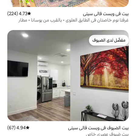
4.73 (224)
متوسط التقييم 4.73 من 5، 224 مراجعات
ق العلوي • بالقرب من يوسانا • مطار
ي سيتي
4.94 (67)
متوسط التقييم 4.94 من 5، 67 مراجعات