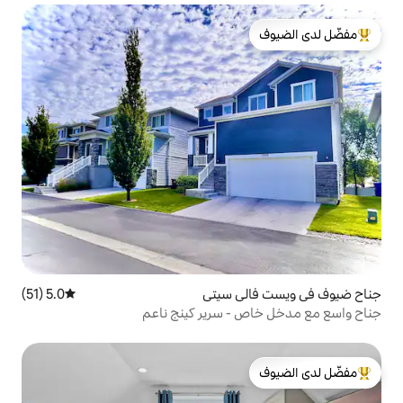
لدى الضيوف
ي سيتي
5.0 (51)
متوسط التقييم 5.0 من 5، 51 مراجعات
- سرير كينج ناعم
لدى الضيوف