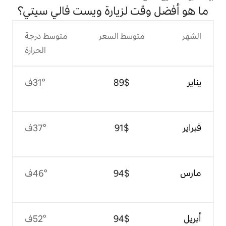
 لزيارة ويست فالي سيتي؟
وسط السعر
متوسط درجة
الحرارة
$‏89
31°ف
$‏91
37°ف
$‏94
46°ف
$‏94
52°ف