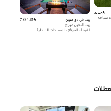
جديد
مكان إقامة جديد
ام سباحة
بيت في دي موين
4.31 (13)
متوسط التقييم 4.31 من 5، 13 مراجعات
بيت النخيل ميراج
القيمة
·
الموقع
·
المساحات الداخلية
لعطلات