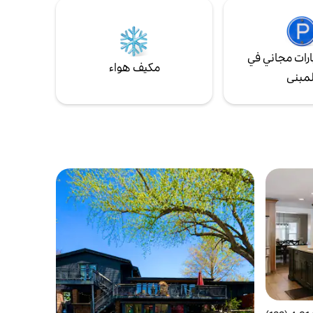
 يمكن السير
السفلي مع 3 أسرّة كبيرة. على مقربة من وسائل
الراحة DSM. دقيقتان من الطريق السريع 141.
رات مجاني في
مكيف هواء
لمبنى