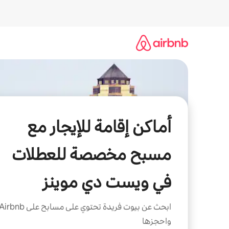
خطى
لى
لمحتوى
أماكن إقامة للإيجار مع
مسبح مخصصة للعطلات
في ويست دي موينز
ابحث عن بيوت فريدة تحتوي على مسابح على irbnb
واحجزها