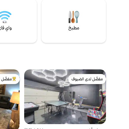
الترامبولين ⛳ 10 دقائق إلى توب جولف 🌆 20
وستكون هناك
دقيقة إلى وسط مدينة دي موين
أكبر من 25 في المجموع.***
مطبخ
واي فا
مفضّل لدى الضيوف
مفضّل ل
مفضّل لدى الضيوف
من أبرز ال