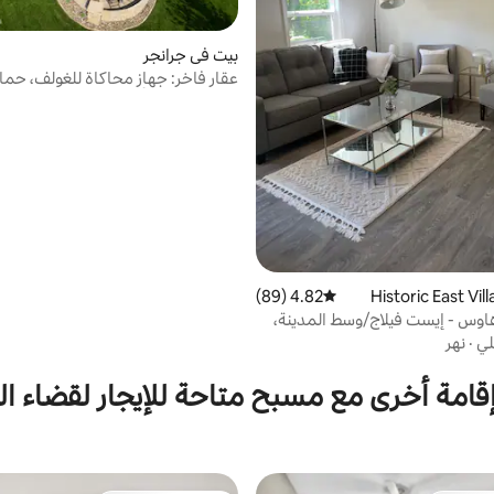
بيت في جرانجر
عقار فاخر: جهاز محاكاة للغولف، حم
ساخن، يتسع لأكثر من 20 شخصًا
4.82 (89)
متوسط التقييم 4.82 من 5، 89 مراجعات
هاوس - إيست فيلاج/وسط المدينة،
لي
·
نهر
قامة أخرى مع مسبح متاحة للإيجار لقضاء ا