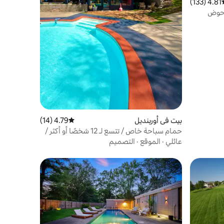
4.81 (133)
سط التقييم 4.81 من 5، 133 مراجعات
احة وحوض
بيت في أوربنديل
4.79 (14)
متوسط التقييم 4.79 من 5، 14 مراجعات
حمام سباحة خاص / تتسع لـ 12 شخصًا أو أكثر /
مناسبة للحيوانات الأليفة + فناء كبير
عائلي
·
الموقع
·
التصميم