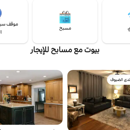
 رسوم إضافية. لا توجد فعاليات
مبنى آمن وهادئ 🚶 منطقة آمنة
فيها لا يوجد مصعد
موقف سيا
ي
مسبح
ا
بيوت مع مسابح للإيجار
دى الضيوف
بيوت المفضّلة لدى الضيوف