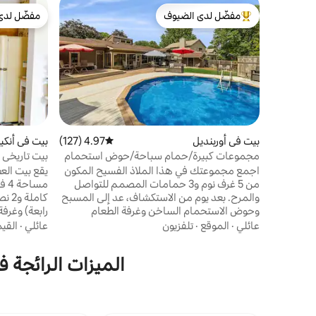
مفضّل لدى الضيوف
مفضّل لدى
من أبرز البيوت المفضّلة لدى الضيوف
مفضّل لدى
بيت في أوربنديل
4.97 (127)
متوسط التقييم 4.97 من 5، 127 مراجعات
بيت في أنكي
مجموعات كبيرة/حمام سباحة/حوض استحمام
ساخن/فناء خلفي كبير/حفرة نار
استحمام ساخ
اجمع مجموعتك في هذا الملاذ الفسيح المكون
من 5 غرف نوم و3 حمامات المصمم للتواصل
والمرح. بعد يوم من الاستكشاف، عد إلى المسبح
كام
وحوض الاستحمام الساخن وغرفة الطعام
رابعة) وغرفة
المشمسة. في الداخل، يمكنك الاسترخاء في
تيكي وغرفة أ
عائلي
·
الموقع
·
تلفزيون
عائلي
·
القي
صالتين مريحتين أو إثارة منافسة ودية في صالة
الألعاب والمرآب المليء بالألعاب. مع وجود
9/5) وحو
الميزات الرائجة 
مساحة تتسع لـ 16 شخصًا، فإن هذا البيت ليس
مجرد مكان للإقامة، بل هو المكان الذي تحتفل
وعلى بعد مي
فيه العائلة والأصدقاء ويلعبون ويصنعون ذكريات
باصطحاب كل
دائمة معًا. قريب من: 🏴󠁴5 دقائق إلى حديقة
بالفعاليات/