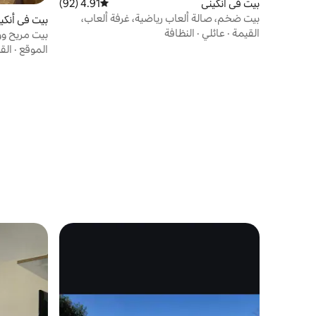
بيت في أنكيني
4.91 (92)
متوسط التقييم 4.91 من 5، 92 مراجعات
بيت ضخم، صالة ألعاب رياضية، غرفة ألعاب،
بيت في أنكي
منتجع صحي، شواء، بالقرب من I-35
القيمة
·
عائلي
·
النظافة
بيت مريح و
الموقع
·
الق