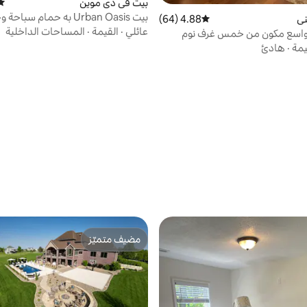
بيت في دي موين
متو
بيت Urban Oasis به حمام سب
ني
4.88 (64)
متوسط التقييم 4.88 من 5، 64 مراجعات
استحمام ساخن + واي فاي سريع
عائلي
·
القيمة
·
المساحات الداخلية
واسع مكون من خمس غرف نوم
يمة
·
هادئ
مضيف متميّز
مضيف متميّز