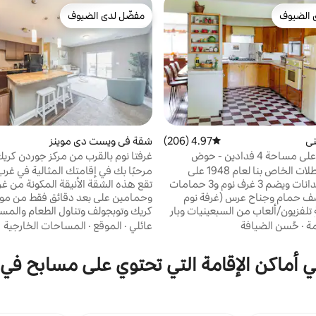
 الضيوف
مفضّل لدى الضيوف
 الضيوف
مفضّل لدى الضيوف
ني
4.97 (206)
متوسط التقييم 4.97 من 5، 206 مراجعات
شقة في ويست دي موينز
بيت تاريخي على مساحة 4 فدادين - حوض
غرفتا نوم بالقرب من مركز جوردن كريك
ن، حمام سباحة، بار تيكي
توب جولف، DMU
يقع بيت العطلات الخاص بنا لعام 1948 على
مرحبًا بك في إقامتك المثالية في غر
مساحة 4 فدانات ويضم 3 غرف نوم و3 حمامات
تقع هذه الشقة الأنيقة المكونة من غر
لة و2 نصف حمام وجناح عرس (غرفة نوم
وحمامين على بعد دقائق فقط من مو
 تلفزيون/ألعاب من السبعينيات وبار
كريك وتوبجولف وتناول الطعام والمس
لعاب للأطفال. في الخارج لدينا حمام
مة
·
حُسن الضيافة
عائلي
·
الموقع
·
المساحات الخارجية
سباحة (مضمون أن يكون مفتوحًا من 5/26 -
فاي 
ض استحمام ساخن (على مدار السنة).
في أماكن الإقامة التي تحتوي على مسابح ف
تقع على بعد 15 دقيقة من وسط مدينة دي إس إم
مناسب للحيوانات الأليفة مع حديقة كل
ل من متجر بقالة/مطاعم. يُسمح
حمام سباحة 🏊 موسمي ونادي رياضي
بين مقابل رسوم إضافية. ***يُسمح
ألعاب رياضية وحتى سري
جلسات التصوير بإذن كتابي فقط
مجفف داخل الوحدة أثاث 🛋️ ج