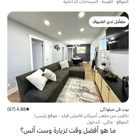
 الداخلية
4.88 (67)
متوسط التقييم 4.88 من 5، 67 مراجعات
اميلي فيلد - موقع رئيسي!
وقت لزيارة وست ألس؟