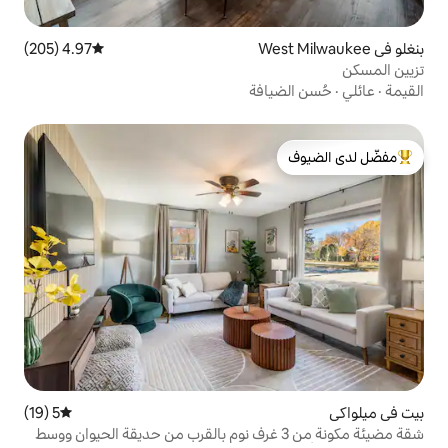
4.97 (205)
متوسط التقييم 4.97 من 5، 205 مراجعات
افة
لدى الضيوف
5 (19)
متوسط التقييم 5 من 5، 19 مراجعات
 مضيئة مكونة من 3 غرف نوم بالقرب من حديقة الحيوان ووسط