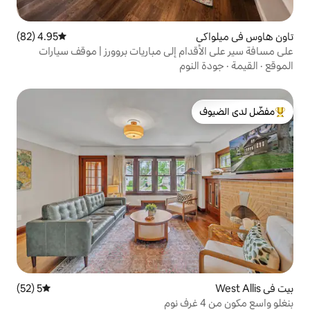
4.95 (82)
متوسط التقييم 4.95 من 5، 82 مراجعات
م إلى مباريات بروورز | موقف سيارات
وم
لدى الضيوف
5 (52)
متوسط التقييم 5 من 5، 52 مراجعات