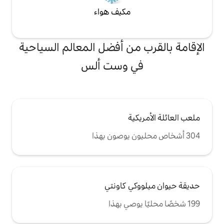
مكيف هواء
من أفضل المعالم السياحية
 وست ألس
ية
ي كاونتي