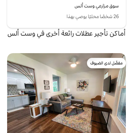
لس
ات رائعة أخرى في وست ألس