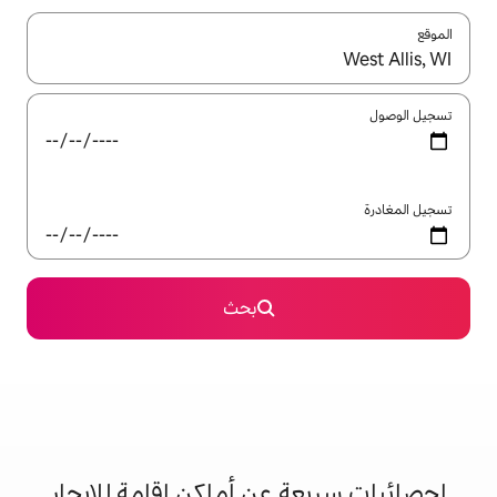
ل باستخدام السهمين لأعلى ولأسفل أو استكشف عن طريق اللمس أو السحب.
بحث
 عن أماكن إقامة للإيجار