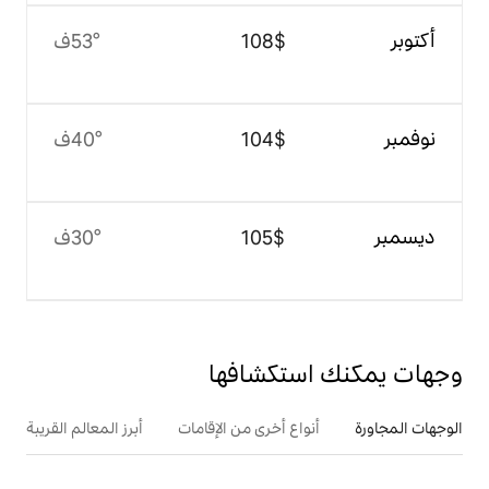
$‏108
53°ف
$‏104
40°ف
$‏105
30°ف
تكشافها
ع أخرى من الإقامات
أبرز المعالم القريبة