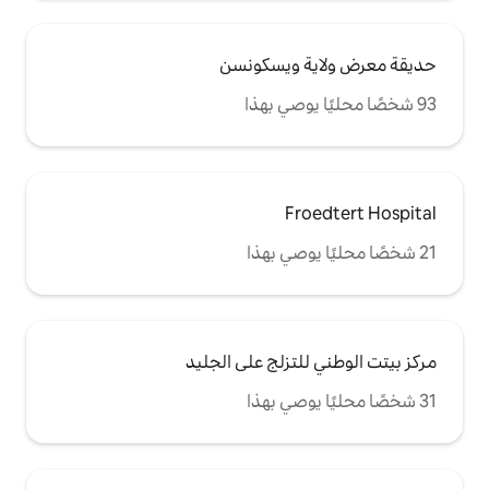
ويسكونسن
F
تزلج على الجليد