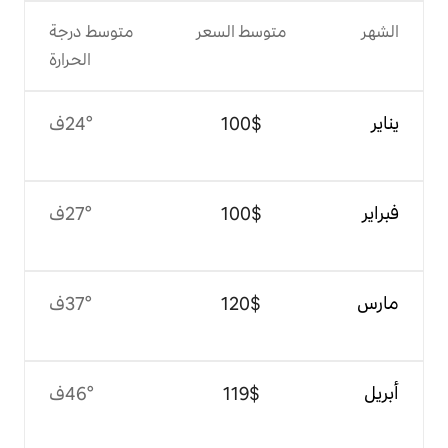
وسط السعر
متوسط درجة
الحرارة
$‏100
24°ف
$‏100
27°ف
$‏120
37°ف
$‏119
46°ف