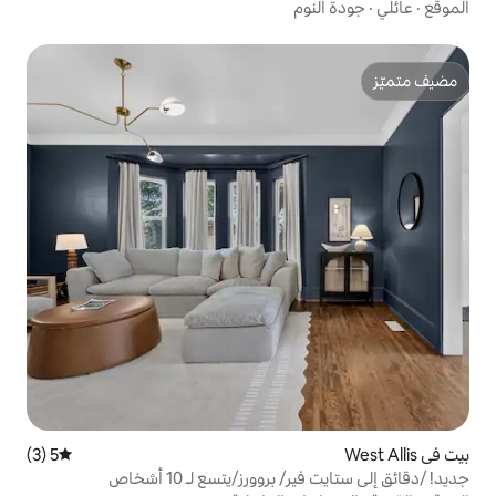
م
5 (3)
متوسط التقييم 5 من 5، 3 مراجعات
وورز/يتسع لـ 10 أشخاص