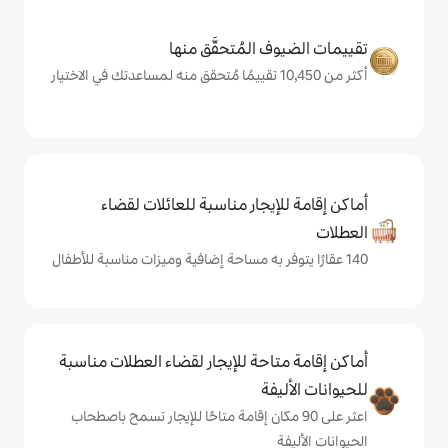
المُتحقَّق منها
يجار مناسبة للعائلات لقضاء
حة للإيجار لقضاء العطلات مناسبة
ة
ى 90 مكان إقامة متاحًا للإيجار تسمح باصطحاب