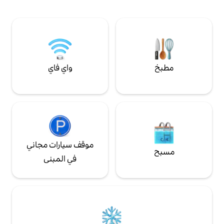
موقف سيارات مجاني لسيارة واحدة، مغسلة
احنات والقوارب • على
خاصة في الوحدة. مالك يشغل الطابق السفلي
بعد 100 قدم من الشارع • الممر يوسع الغسيل •
لأكثر من 25 عامًا!
W&D • Pods & D - Sheets • حوض داخلي •
واي فاي
موقف سيارات مجاني
في المبنى