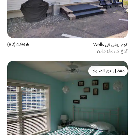
4.94 (82)
متوسط التقييم 4.94 من 5، 82 مراجعات