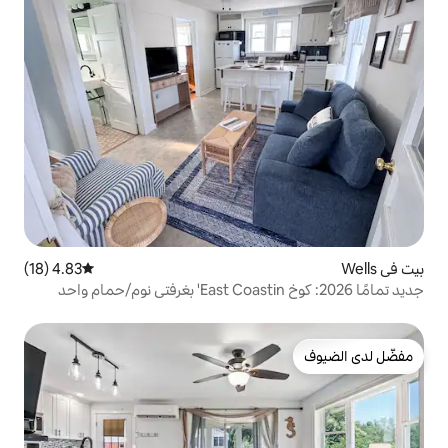
4.83 (18)
متوسط التقييم 4.83 من 5، 18 مراجعات