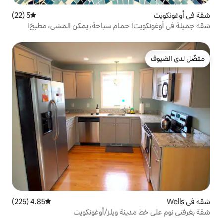
5 (22)
متوسط التقييم 5 من 5، 22 مراجعات
! حمام سباحة، يمكن المشي، مطبخ!
4.85 (225)
متوسط التقييم 4.85 من 5، 225 مراجعات
ينة ويلز/أوغونكويت