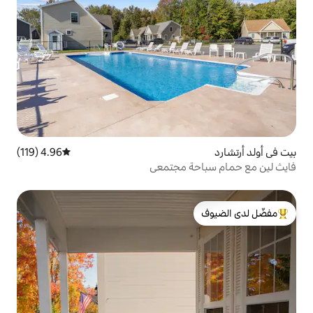
4.96 (119)
متوسط التقييم 4.96 من 5، 119 مراجعات
ة مجتمعي
لدى الضيوف