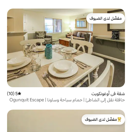
5 (10)
متوسط التقييم 5 من 5، 10 مراجعات
 وساونا | Ogunquit Escape
لدى الضيوف