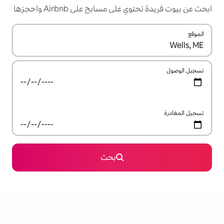
مسابح على Airbnb واحجزها
ل باستخدام السهمين لأعلى ولأسفل أو استكشف عن طريق اللمس أو السحب.
بحث