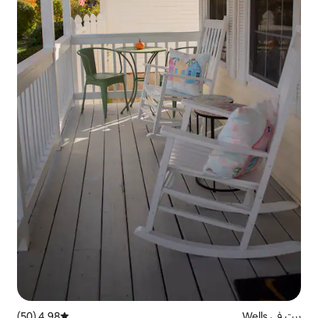
4.98 (50)
متوسط التقييم 4.98 من 5، 50 مراجعات