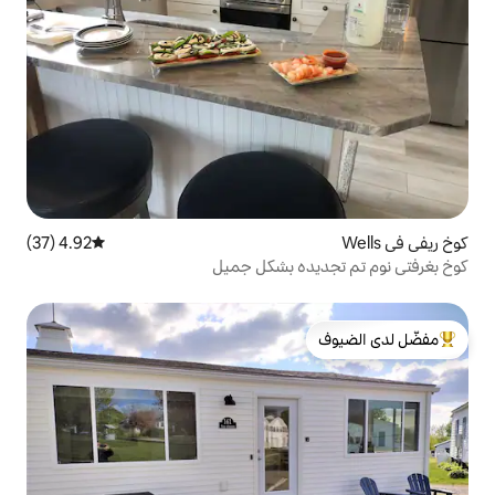
4.92 (37)
متوسط التقييم 4.92 من 5، 37 مراجعات
ه بشكل جميل
لدى الضيوف