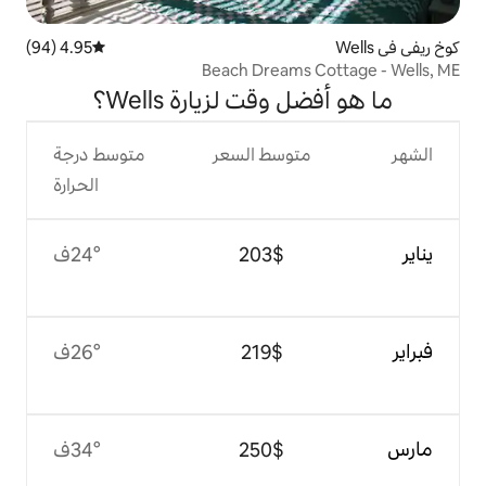
4.95 (94)
متوسط التقييم 4.95 من 5، 94 مراجعات
Beach Dream
قت لزيارة Wells؟
وسط السعر
متوسط درجة
الحرارة
$‏203
24°ف
$‏219
26°ف
$‏250
34°ف