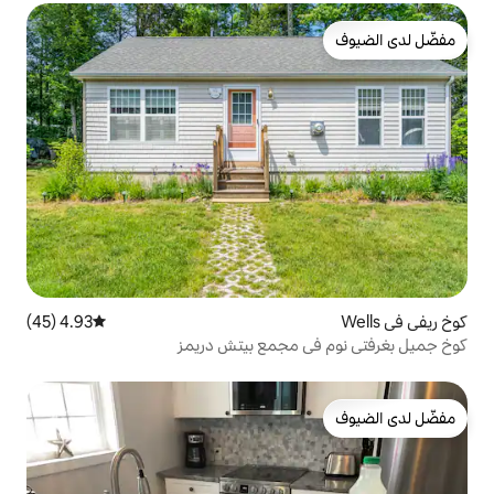
4.93 (45)
متوسط التقييم 4.93 من 5، 45 مراجعات
 مجمع بيتش دريمز