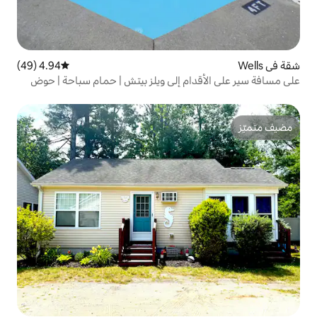
4.94 (49)
متوسط التقييم 4.94 من 5، 49 مراجعات
م إلى ويلز بيتش | حمام سباحة | حوض