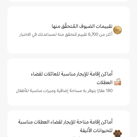
المُتحقَّق منها
يجار مناسبة للعائلات لقضاء
حة للإيجار لقضاء العطلات مناسبة
ة