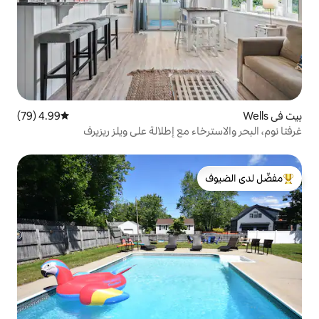
4.99 (79)
متوسط التقييم 4.99 من 5، 79 مراجعات
 مع إطلالة على ويلز ريزيرف
لدى الضيوف