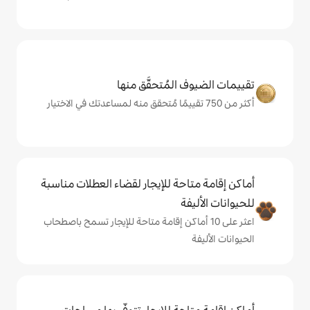
المُتحقَّق منها
حة للإيجار لقضاء العطلات مناسبة
ة
ى 10 أماكن إقامة متاحة للإيجار تسمح باصطحاب