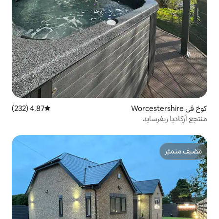
4.87 (232)
متوسط التقييم 4.87 من 5، 232 مراجعات