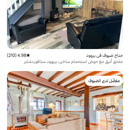
4.98 (210)
متوسط التقييم 4.98 من 5، 210 مراجعات
ام ساخن، بريوود ستافوردشاير