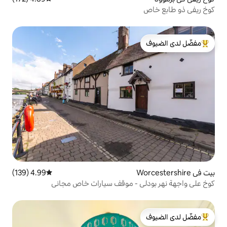
لدى الضيوف
4.99 (139)
متوسط التقييم 4.99 من 5، 139 مراجعات
 - موقف سيارات خاص مجاني
لدى الضيوف