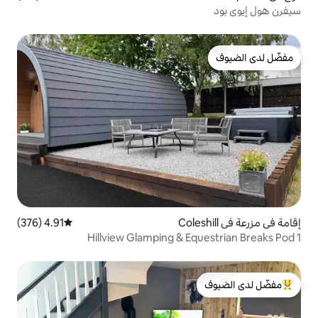
4.91 (376)
متوسط التقييم 4.91 من 5، 376 مراجعات
Hillview Glamping & E
لدى الضيوف