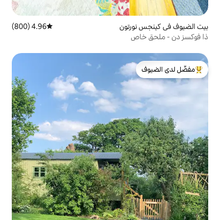
رتون
4.96 (800)
متوسط التقييم 4.96 من 5، 800 مراجعات
لدى الضيوف