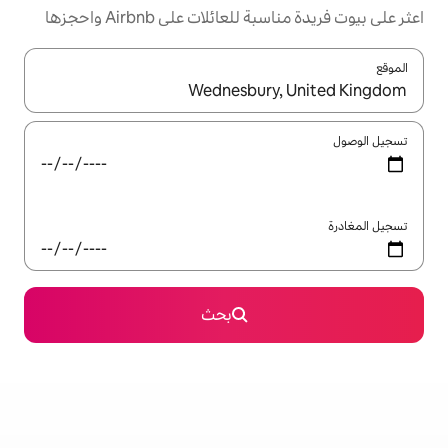
ئلات على Airbnb واحجزها
ل باستخدام السهمين لأعلى ولأسفل أو استكشف عن طريق اللمس أو السحب.
بحث