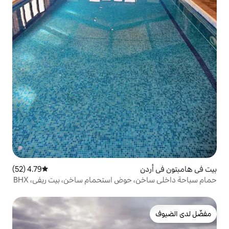
4.79 (52)
متوسط التقييم 4.79 من 5، 52 مراجعات
حمام سباحة داخلي ساخن، حوض استحمام ساخن، بيت ريفي، BHX