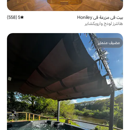
5 (558)
متوسط التقييم 5 من 5، 558 مراجعات