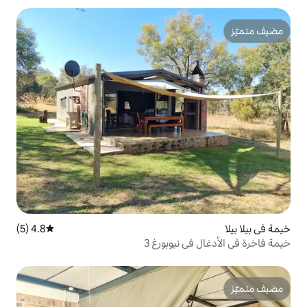
4.8 (5)
متوسط التقييم 4.8 من 5، 5 مراجعات
يوبورغ 3