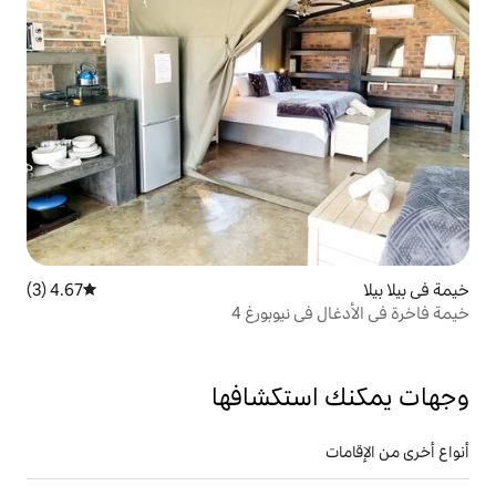
4.67 (3)
متوسط التقييم 4.67 من 5، 3 مراجعات
يوبورغ 4
تكشافها