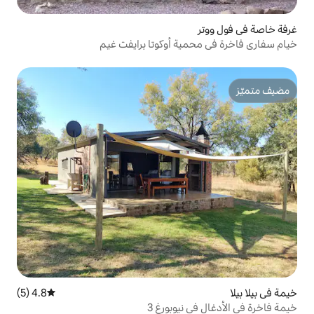
ة أوكوتا برايفت غيم
4.8 (5)
متوسط التقييم 4.8 من 5، 5 مراجعات
يوبورغ 3