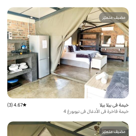
4.67 (3)
متوسط التقييم 4.67 من 5، 3 مراجعات
يوبورغ 4