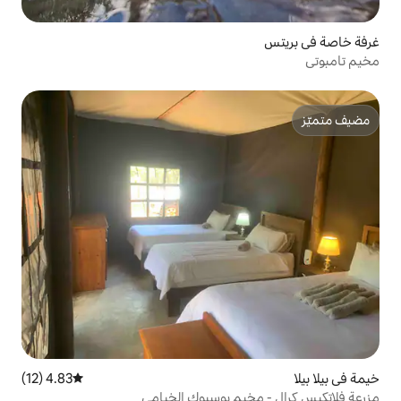
4.83 (12)
متوسط التقييم 4.83 من 5، 12 مراجعات
يم بوسبوك الخيامي