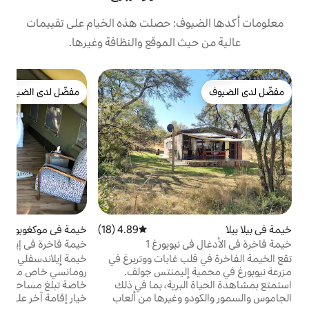
ف: حصلت هذه الخيام على تقييمات
 الموقع والنظافة وغيرها.
خي
مفضّل لدى الضيوف
م
مفضّل لدى الضيوف
أ
أ
ي
إ
ا
ا
ا
4.89 (18)
متوسط التقييم 4.89 من 5، 18 مراجعات
خيمة في موكغوبونغ
4.98 (42)
متوسط التقييم 4.98 من 5، 42 مراجعات
آ
نيوبورغ 1
خيمة فاخرة في إيلاندسفلي
ت
ب غابات ووتربرغ في
خيمة إيلاندسفلي إستيت الفاخرة هي ملاذ
إليمنتس جولف.
رومانسي خاص منعزل يقع على محمية ألعاب
برية، بما في ذلك
خاصة تبلغ مساحتها 3000 هكتار. يقع أقرب
 وغيرها من ألعاب
خيار إقامة آخر على بعد أكثر من 5 كيلومترات،