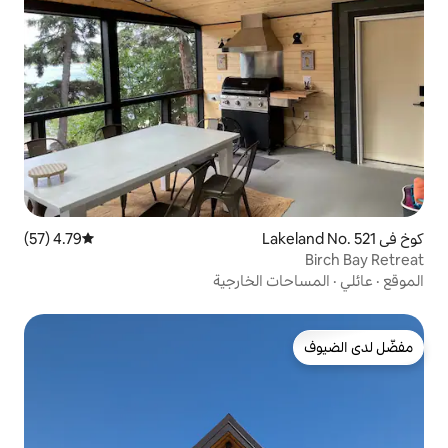
4.79 (57)
متوسط التقييم 4.79 من 5، 57 مراجعات
الخارجية