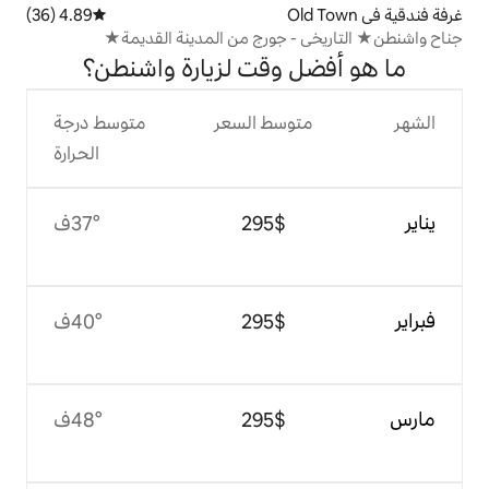
4.89 (36)
متوسط التقييم 4.89 من 5، 36 مراجعات
 جورج من المدينة القديمة★
 وقت لزيارة واشنطن؟
وسط السعر
متوسط درجة
الحرارة
$‏295
37°ف
$‏295
40°ف
$‏295
48°ف