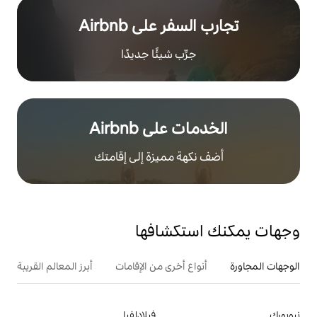
ر على Airbnb
رِّب شيئًا جديدًا
على Airbnb
هة مميزة إلى إقامتك
تكشافها
ع أخرى من الإقامات
أبرز المعالم القريبة
أنشطة
فيلادلفيا