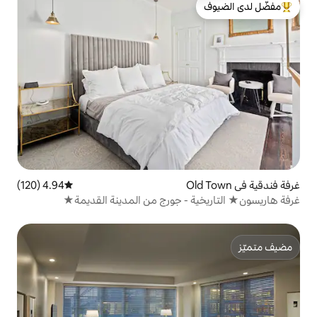
لدى الضيوف
4.94 (120)
متوسط التقييم 4.94 من 5، 120 مراجعات
 - جورج من المدينة القديمة★