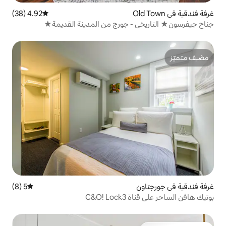
4.92 (38)
متوسط التقييم 4.92 من 5، 38 مراجعات
- جورج من المدينة القديمة★
5 (8)
متوسط التقييم 5 من 5، 8 مراجعات
C&O!