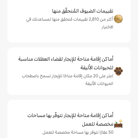
المُتحقَّق منها
 من 2,810 تقييمات مُتحقق منها لمساعدتك في
حة للإيجار لقضاء العطلات مناسبة
ة
ى 20 مكان إقامة متاحًا للإيجار تسمح باصطحاب
حة للإيجار تتوفّر بها مساحات