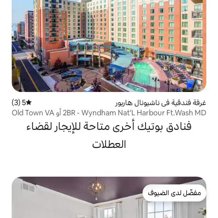
اربور
5 (3)
متوسط التقييم 5 من 5، 3 مراجعات
2BR - Wyn أو Old Town VA
خرى متاحة للإيجار لقضاء
العطلات