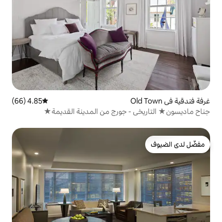
4.85 (66)
متوسط التقييم 4.85 من 5، 66 مراجعات
- جورج من المدينة القديمة★