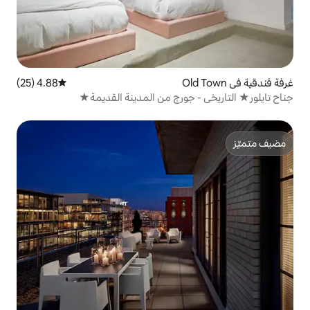
4.88 (25)
متوسط التقييم 4.88 من 5، 25 مراجعات
جورج من المدينة القديمة★