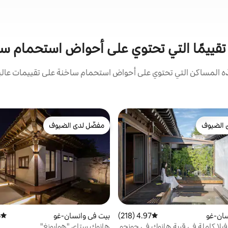
ى تقييمًا التي تحتوي على أحواض استحمام 
المساكن التي تحتوي على أحواض استحمام ساخنة على تقييمات عالية 
 الضيوف
مفضّل لدى الضيوف
 الضيوف
مفضّل لدى الضيوف
سان-غو
4.97 (218)
متوسط التقييم 4.97 من 5، 218 مراجعات
بيت في وانسان-غو
)
متوسط 
 فيلا كاملة في قرية هانوك في جونجو
هانوك ستاي "هوايونغ"