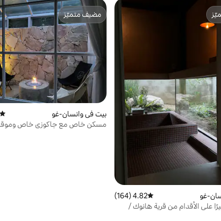
ّز
مضيف متميّز
ّز
مضيف متميّز
بيت في وانسان-غو
متوسط
مسكن خاص مع جاكوزي خاص وموقد ن
/ POLE571 (Jeeee)
سان-غو
4.82 (164)
متوسط التقييم 4.82 من 5، 164 مراجعات
يرًا على الأقدام من قرية هانوك /
ت مجاني