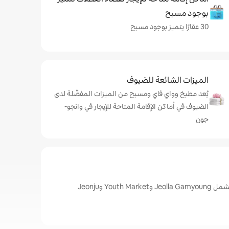
بوجود مسبح
30 عقارًا يتميز بوجود مسبح
الميزات الشائعة للضيوف
يُعد مطبخ وواي فاي ومسبح من الميزات المفضّلة لدى
الضيوف في أماكن الإقامة المتاحة للإيجار في وانجو-
جون
أبرز المعالم في وانجو-جون، تشمل Jeolla Gamyoung وYouth Market وJeonju