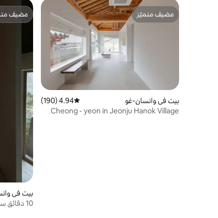
شكرًا لكم.
مضيف متميّز
مضيف متمي
مضيف متميّز
مضيف متمي
بيت في وانسان-غو
4.94 (190)
متوسط التقييم 4.94 من 5، 190 مراجعات
Cheong - yeon in Jeonju Hanok Village
بيت في وان
10 دقائق س
موقف سيارا