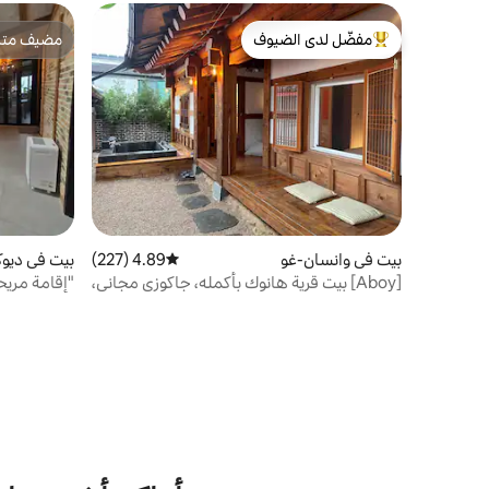
_yooyoung
مفضّل لدى الضيوف
مضيف متمي
من أبرز البيوت المفضّلة لدى الضيوف
مضيف متمي
بيت في وانسان-غو
4.89 (227)
متوسط التقييم 4.89 من 5، 227 مراجعات
بيت في ديوك
[Aboy] بيت قرية هانوك بأكمله، جاكوزي مجاني،
غرفة 2 حمام 2
حوض استحمام
سيارات / شو