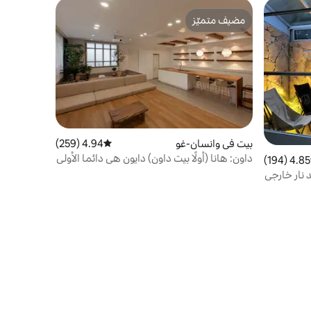
مضيف متميّز
مضيف متميّز
بيت في وانسان-غو
4.94 (259)
متوسط التقييم 4.94 من 5، 259 مراجعات
داون: هانا (أولًا بيت داون) دايون هي دائما الأولى
4.85 (194)
 التقييم 4.85 من 5، 194 مراجعات
بالنسبة لك
ار خارجي