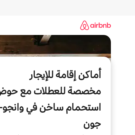
خطى
لى
لمحتوى
أماكن إقامة للإيجار
مخصصة للعطلات مع حوض
استحمام ساخن في وانجو-
جون