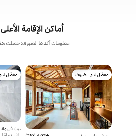
أماكن الإقامة الأعل
معلومات أكدها الضيوف: حصلت هذه 
مفضّل لدى الضيوف
مفضّل لدى
مفضّل لدى الضيوف
مفضّل لدى
بيت في وان
راضٍ تمامًا.
بيت في وانسان-غو
4.97 (219)
متوسط التقييم 4.97 من 5، 219 مراجعات