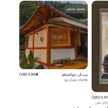
مضيف متميّز
مضيف متميّز
بيت في ديوكجينغو
4.89 (138)
متوسط التقييم 4.89 من 5، 138 مراجعات
هانوك، وويان وو
4.91 (320)
ط التقييم 4.91 من 5، 320 مراجعات
 I جاكوزي ساخن على