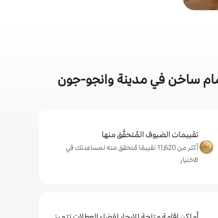
ام ساخن في مدينة وانجو-جون
تقييمات الضيوف المُتحقَّق منها
أكثر من 11,620 تقييمًا مُتحقق منه لمساعدتك في
الاختيار
أماكن إقامة متاحة للإيجار لقضاء العطلات تتميز