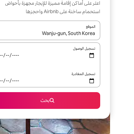
اعثر على أماكن إقامة مميزة للإيجار مجهزة بأحواض
استحمام ساخنة على Airbnb واحجزها
الموقع
عند توفر النتائج، انتقل باستخدام السهمين لأعلى ولأسف
تسجيل الوصول
تسجيل المغادرة
بحث