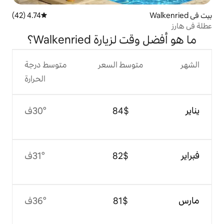
4.74 (42)
متوسط التقييم 4.74 من 5، 42 مراجعات
رة Walkenried؟
وسط السعر
متوسط درجة
الحرارة
$‏84
30°ف
$‏82
31°ف
$‏81
36°ف