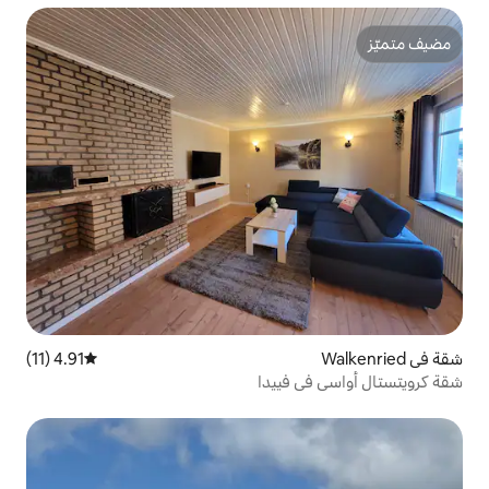
4.91 (11)
متوسط التقييم 4.91 من 5، 11 مراجعات
فييدا