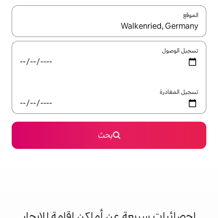
ل باستخدام السهمين لأعلى ولأسفل أو استكشف عن طريق اللمس أو السحب.
بحث
 عن أماكن إقامة للإيجار