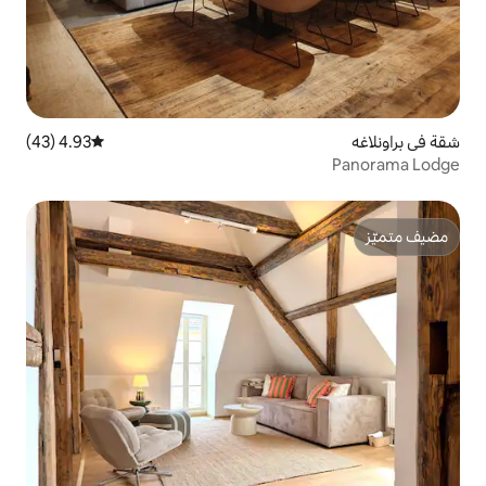
4.93 (43)
متوسط التقييم 4.93 من 5، 43 مراجعات