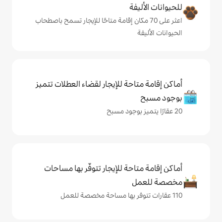
ة
ى 70 مكان إقامة متاحًا للإيجار تسمح باصطحاب
حة للإيجار لقضاء العطلات تتميز
حة للإيجار تتوفّر بها مساحات