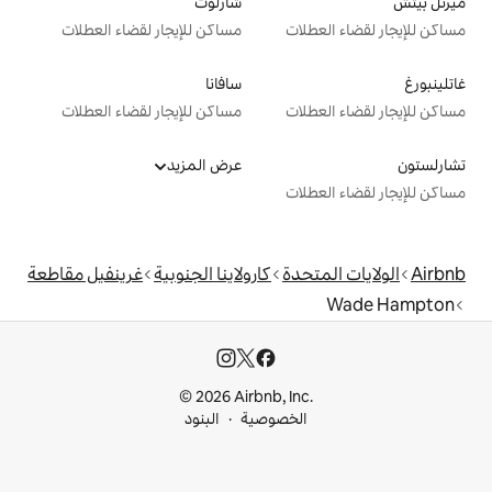
شارلوت
ت
مساكن للإيجار لقضاء العطلات
سافانا
ت
مساكن للإيجار لقضاء العطلات
عرض المزيد
ت
دة
كارولاينا الجنوبية
غرينفيل مقاطعة
© 2026 Airbnb, I
خصوصية
البنود