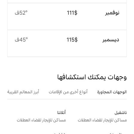
$‏111
52°ف
$‏115
45°ف
تكشافها
ع أخرى من الإقامات
أبرز المعالم القريبة
أتلانتا
ت
مساكن للإيجار لقضاء العطلات