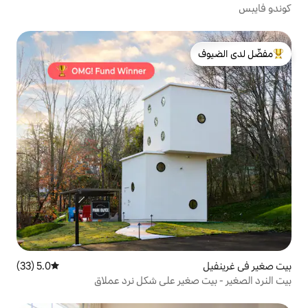
لدى الضيوف
5.0 (33)
متوسط التقييم 5.0 من 5، 33 مراجعات
غير على شكل نرد عملاق