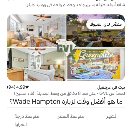
حد وحمام واحد في ووديد هيلز
4.99 (94)
متوسط التقييم 4.99 من 5، 94 مراجعات
Wade Hampt؟
وسط السعر
متوسط درجة
الحرارة