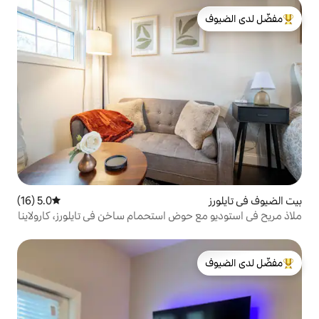
لدى الضيوف
5.0 (16)
متوسط التقييم 5.0 من 5، 16 مراجعات
حوض استحمام ساخن في تايلورز، كارولاينا
لدى الضيوف