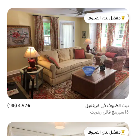
لدى الضيوف
4.97 (135)
متوسط التقييم 4.97 من 5، 135 مراجعات
لدى الضيوف