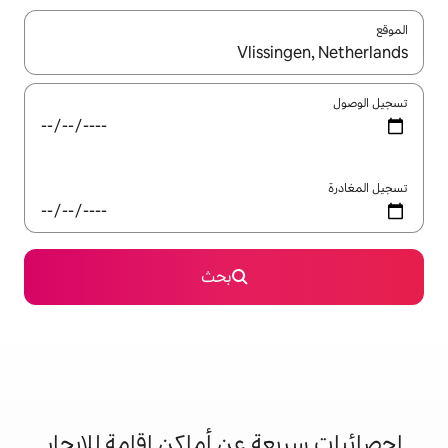
ل باستخدام السهمين لأعلى ولأسفل أو استكشف عن طريق اللمس أو السحب.
بحث
 عن أماكن إقامة للإيجار