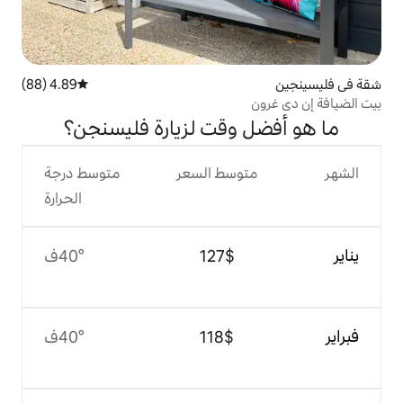
4.89 (88)
متوسط التقييم 4.89 من 5، 88 مراجعات
وقت لزيارة فليسنجن؟
وسط السعر
متوسط درجة
الحرارة
$‏127
40°ف
$‏118
40°ف