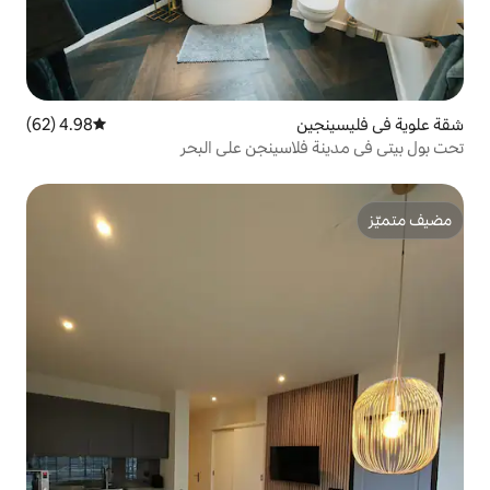
4.98 (62)
متوسط التقييم 4.98 من 5، 62 مراجعات
اسينجن على البحر