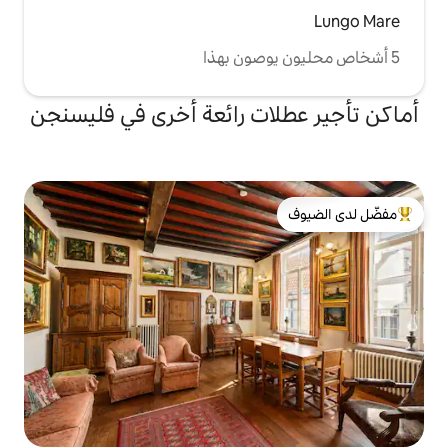
ات رائعة أخرى في فليسنجن
لدى الضيوف