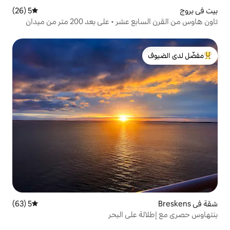
5 (26)
متوسط التقييم 5 من 5، 26 مراجعات
تاون هاوس من القرن السابع عشر • على بعد 200 متر من ميدان
لدى الضيوف
5 (63)
متوسط التقييم 5 من 5، 63 مراجعات
على البحر