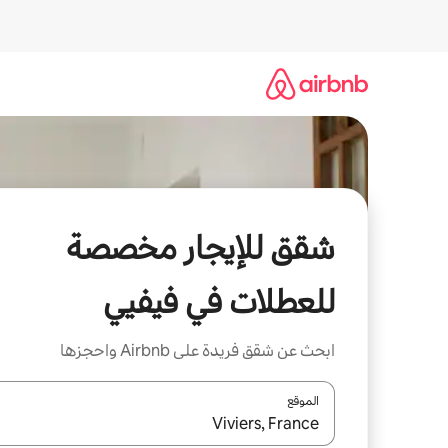
خطى
لى
لمحتوى
شقق للإيجار مخصصة
للعطلات في فيفيي
ابحث عن شقق فريدة على Airbnb واحجزها
الموقع
عند توفر النتائج، انتقل باستخدام السهمين لأعلى ولأسف