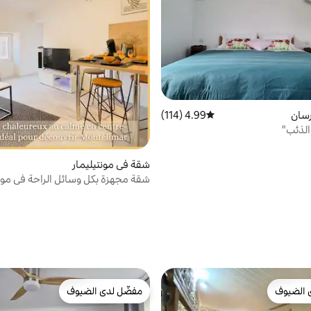
سان
4.99 (114)
متوسط التقييم 4.99 من 5، 114 مراجعات
الذئب"
شقة في مونتيليمار
شقة مجهزة بكل وسائل الراحة في مونت
 الضيوف
مفضّل لدى الضيوف
 الضيوف
مفضّل لدى الضيوف