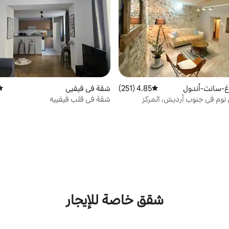
غ-سانت-أندول
4.85 (251)
متوسط التقييم 4.85 من 5، 251 مراجعات
شقة في فيفيي
متو
نوم في جنوب أرديش، المركز
شقة في قلب فيفييه
شقق خاصة للإيجار