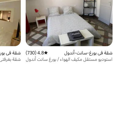
شقة في بورغ-سانت-أندول
4.8 (730)
متوسط التقييم 4.8 من 5، 730 مراجعات
شقة في بور
استوديو مستقل مكيف الهواء / بورغ سانت أندول
شقة بغرفتي 
التاريخي