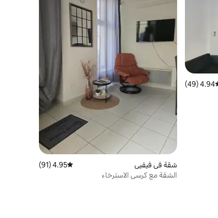
4.94 (49)
سط التقييم 4.94 من 5، 49 مراجعات
شقة في فيفيي
4.95 (91)
متوسط التقييم 4.95 من 5، 91 مراجعات
الشقة مع كرسي الاسترخاء