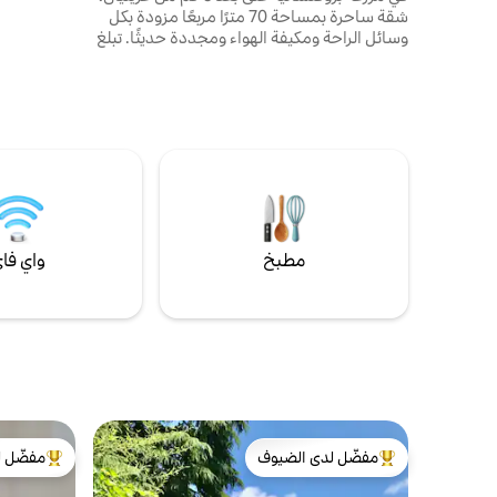
رون القديمة 
شقة ساحرة بمساحة 70 مترًا مربعًا مزودة بكل
الو
وسائل الراحة ومكيفة الهواء ومجددة حديثًا. تبلغ
الاستفادة م
مساحتها 100 متر مربع تقريبًا. تقع في قلب دروم
بروفنسال، وتأتي واكتشف المناظر الطبيعية
والتاريخ والمنتجات المحلية. مكان إقامة مستقل
أقل من 10 دقائق.
يقع على أرضية بيت المالكين. لا يمكن للأشخاص
ذوي الاحتياجات الخاصة الوصول إلى أماكن
الإقامة. المسكن مرئي على الموقع الإلكتروني
للمكتب السياحي وحصل على تقييم 3 نجوم
مطبخ
واي فا
مفضّل لدى الضيوف
مفضّل ل
من أبرز البيوت المفضّلة لدى الضيوف
من أبرز ال