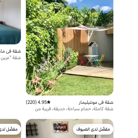
شقة في مار
شقة "عرين 
شقة في مونتيليمار
4.95 (220)
متوسط التقييم 4.95 من 5، 220 مراجعات
شقة كاملة، حمام سباحة، حديقة، قريبة من
المركز
مفضّل لدى الضيوف
مفضّل لدى
مفضّل لدى الضيوف
مفضّل لدى