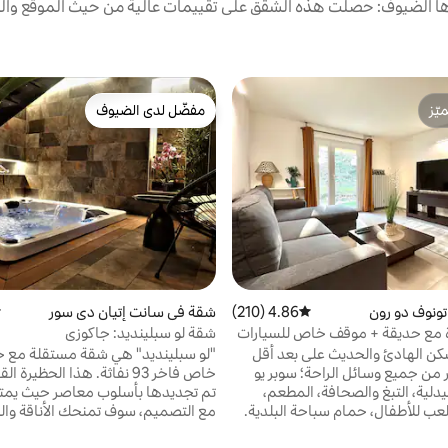
 الضيوف: حصلت هذه الشقق على تقييمات عالية من حيث الموقع والن
ّز
مفضّل لدى الضيوف
ّز
مفضّل لدى الضيوف
ونوف دو رون
4.86 (210)
متوسط التقييم 4.86 من 5، 210 مراجعات
شقة في سانت إتيان دي سور
م
مع حديقة + موقف خاص للسيارات
شقة لو سبلينديد: جاكوزي
كن الهادئ والحديث على بعد أقل
"لو سبلينديد" هي شقة مستقلة مع ج
30 متر من جميع وسائل الراحة؛ سوبر يو
خاص فاخر 93 نفاثة. هذا الحظيرة 
يدلية، التبغ والصحافة، المطعم،
تم تجديدها بأسلوب معاصر حيث يمتز
عب للأطفال، حمام سباحة البلدية.
مع التصميم، سوف تمنحك الأناقة والر
ب جدًا من وسط قرية شاتونوف دو
في موقع مثالي في سانت إتيان دي سو