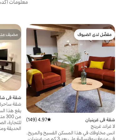
معلومات أكدها
مفضّل لدى الضيوف
مضيف متمي
مفضّل لدى الضيوف
مضيف متمي
شقة في شات
شقة ساحرة 
يقع هذا الس
من 0
شقة في غرينيان
4.97 (149)
متوسط التقييم 4.97 من 5، 149 مراجعات
للتجارة، الص
لا غراند غرينج
الحديقة ومل
انس مخاوفك في هذا المسكن الفسيح والمريح.
كما أنك قري
في مزرعة بروفنسالية على بعد 3 كم من غرينيان،