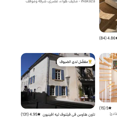
iNakaza - مكيف هواء، عصري، شرفة وموقف
سيارات
4.86 (84)
سط التقييم 4.86 من 5، 84 مراجعات
مفضّل لدى الضيوف
من أبرز البيوت المفضّلة لدى الضيوف
5 (15)
متوسط التقييم 5 من 5، 15 مراجعات
هادئ
تاون هاوس في فيلنوف ليه افينيون
4.95 (131)
متوسط التقييم 4.95 من 5، 131 مراجعات