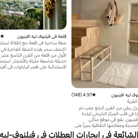
قلعة في فيلنوف ليه افينيون
)
متوسط 
شقة ساحرة في قلعة مع إطلالة استثنا
أفينيون.
اكتشف سحر هذه الشقة الفاخرة في ا
الأول من قلعة من القرن التاسع عشر
حديقة شاسعة مليئة بالأشجار. استمتع 
الاستثنائية على قصر الباباوات في أفين
والمناطق المحيطة به. الهدوء والسكي
دقائق بالسيارة من المركز التاريخي لأف
ويمكنك اكتشاف كل السحر الأصيل لل
وف ليه افينيون
4.97 (148)
متوسط التقييم 4.97 من 5، 148 مراجعات
والمناظر الطبيعية في بروفنسال في ا
القرية
المحيطة.
زل ريفي من القرن الرابع عشر، تم
 في قلب المركز التاريخي لبلدة
أفينيون. يقع في موقع مثالي
لمدينة ومعالمها الثقافية سيراً على
 يمزج بين الأصالة والراحة
الشائعة في إيجارات العطلات في فيلنوف-ليه-
عد "لو نيد" دعوة للاسترخاء في