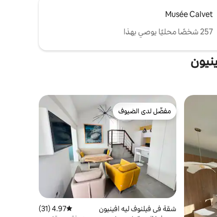
Musée Calvet
257 شخصًا محليًا يوصي بهذا
نيون
مفضّل لدى الضيوف
مفضّل لدى الضيوف
شقة في فيلنوف ليه افينيون
4.97 (31)
متوسط التقييم 4.97 من 5، 31 مراجعات