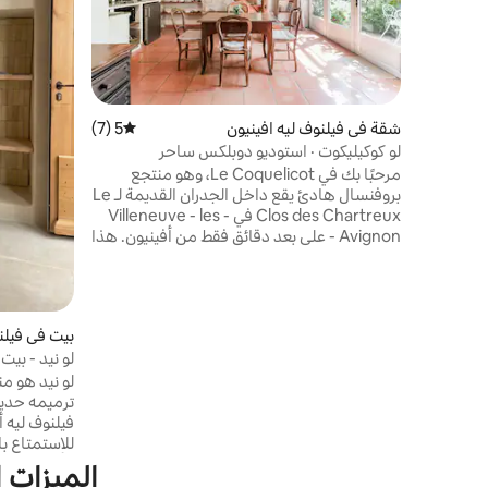
شقة في فيلنوف ليه افينيون
5 (7)
متوسط التقييم 5 من 5، 7 مراجعات
لو كوكيليكوت · استوديو دوبلكس ساحر
مرحبًا بك في Le Coquelicot، وهو منتجع
بروفنسال هادئ يقع داخل الجدران القديمة لـ Le
Clos des Chartreux في Villeneuve - les -
Avignon - على بعد دقائق فقط من أفينيون. هذا
الاستوديو الرومانسي والواسع مليء بالروح
والطابع. مع الجدران الحجرية المكشوفة والأثاث
العتيق والعوارض الخشبية وغرفة نوم الميزانين
الساحرة، يمزج Le Coquelicot بين الأناقة
بيت في فيلن
الريفية والراحة الحديثة. مع حمامين كاملين
لو نيد - بيت 
(واحد في كل طابق) وسرير أريكة مريح للغاية،
لو نيد هو من
هذا هو المكان المثالي للعائلة.
ترميمه حديثا
فيلنوف ليه 
للاستمتاع با
الأقدام، حيث
الميزات 
المعاصرة، وي