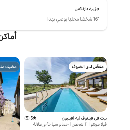
جزيرة بارتلاس
161 شخصًا محليًا يوصي بهذا
أماكن
مفضّل لدى الضيوف
مضيف متمي
مفضّل لدى الضيوف
مضيف متمي
بيت في فيلنوف ليه افينيون
5 (5)
متوسط التقييم 5 من 5، 5 مراجعات
فيلا مونتو | 11 شخص | حمام سباحة وإطلالة
خلابة