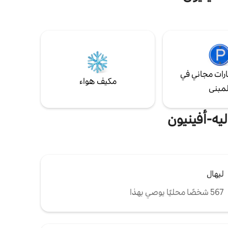
رات مجاني في
مكيف هواء
لمبنى
يه-أفينيون
ليهال
567 شخصًا محليًا يوصي بهذا