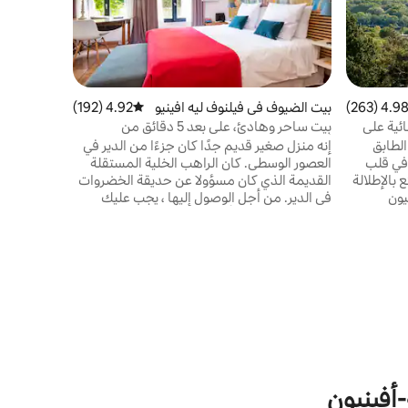
والمطاعم وو
والعملي منط
بعناية بأس
ترفيهية أو 
أفينيون وو
4.98 (263
التقييم 4.98 من 5، 263 مراجعات
بيت الضيوف في فيلنوف ليه افينيو
4.92 (192)
متوسط التقييم 4.92 من 5، 192 مراجعات
مكان قريب
ن
ئية على
بيت ساحر وهادئ، على بعد 5 دقائق من
أفينيون...
لطابق
إنه منزل صغير قديم جدًا كان جزءًا من الدير في
 في قلب
العصور الوسطى. كان الراهب الخلية المستقلة
بالإطلالة
القديمة الذي كان مسؤولا عن حديقة الخضروات
يون
في الدير. من أجل الوصول إليها ، يجب عليك
نة محاطان
المرور عبر البوابة الأثرية للدير في الشارع الصغير
بالخضرة. تقع في فيلنوف ليه أفينيون وعلى بعد 5
حيث تقع ورش تشارتروز! وهو متاح من 1 أبريل
ينيون،
حتى 31 أكتوبر (خلال الشتاء ، يسافر الضيوف
قرى
بأنفسهم لاكتشاف العالم مع Airbnb. fr
لمناطق
بالطبع!)
أفينيون