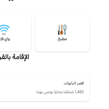
منطقة البرو
الخشبية المر
وإطلالة من 
الجنوب يدعو
مطبخ
واي فا
الإقامة بال
قصر البابوات
1,482 شخصًا محليًا يوصي بهذا