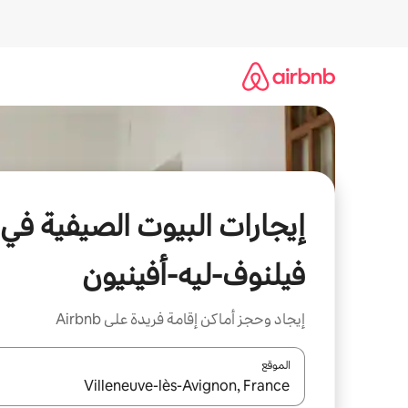
خطى
لى
لمحتوى
إيجارات البيوت الصيفية في
فيلنوف-ليه-أفينيون
إيجاد وحجز أماكن إقامة فريدة على Airbnb
الموقع
عند توفر النتائج، انتقل باستخدام السهمين لأعلى ولأسف