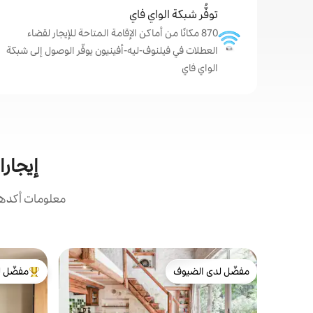
توفُّر شبكة الواي فاي
870 مكانًا من أماكن الإقامة المتاحة للإيجار لقضاء
العطلات في فيلنوف-ليه-أفينيون يوفّر الوصول إلى شبكة
الواي فاي
إيجارا
معلومات أكدها 
مفضّل لدى الضيوف
مفضّل ل
مفضّل لدى الضيوف
من أبرز ال