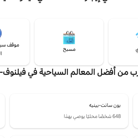
فانس بجدرانه الجصية، وسلالمه
كزية، وأرضيته الحجرية الطبيعية،
الغرفة على أسطح منازل فيلنوف.
كم هنا.
موقف سيا
ي
مسبح
ا
قرب من أفضل المعالم السياحية في فيلنوف-ل
بون سانت-بينيه
648 شخصًا محليًا يوصي بهذا