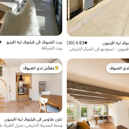
بيت الضيوف في فيلنوف ليه افينيو
متو
وف ليه افينيون
4.83 (30)
متوسط التقييم 4.83 من 5، 30 مراجعات
ن
بيت الضيافة
فينيون - استوديو في المركز التاريخي
دى الضيوف
مفضّل لدى الضيوف
بيوت المفضّلة لدى الضيوف
من أبرز البيوت المفضّلة لدى الضيوف
تاون هاوس في فيلنوف ليه افينيون
وسط المدينة التاريخي، منزل القرية، 