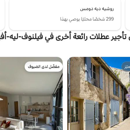
روشيه ديه دومس
299 شخصًا محليًا يوصي بهذا
 تأجير عطلات رائعة أخرى في فيلنوف-ليه-أفي
ّز
مفضّل لدى الضيوف
ّز
مفضّل لدى الضيوف