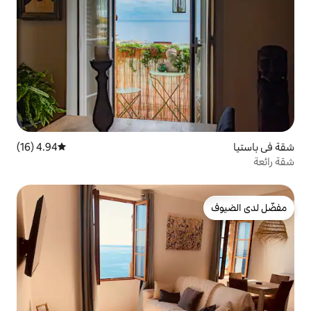
4.94 (16)
متوسط التقييم 4.94 من 5، 16 مراجعات