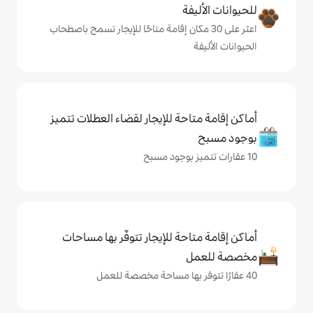
ة
ى 30 مكان إقامة متاحًا للإيجار تسمح باصطحاب
حة للإيجار لقضاء العطلات تتميز
حة للإيجار تتوفّر بها مساحات