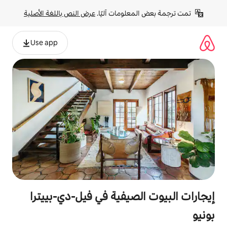
لومات آليًا. 
عرض النص باللغة الأصلية
Use app
صيفية في فيل-دي-بييترا