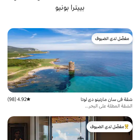
بييترا بونيو
تا
4.92 (98)
متوسط التقييم 4.92 من 5، 98 مراجعات
لدى الضيوف