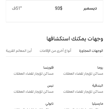
$‏93
51°ف
تكشافها
ع أخرى من الإقامات
أبرز المعالم القريبة
فلورنسا
ت
مساكن للإيجار لقضاء العطلات
نيس
ت
مساكن للإيجار لقضاء العطلات
نابولي