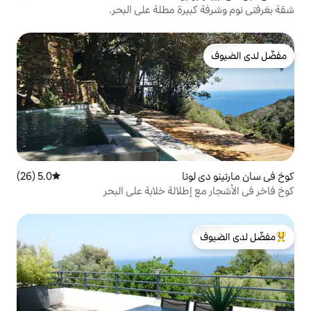
رة مطلة على البحر.
ا
5.0 (26)
متوسط التقييم 5.0 من 5، 26 مراجعات
لالة خلابة على البحر
لدى الضيوف