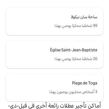
Église S
ات رائعة أخرى في فيل-دي-