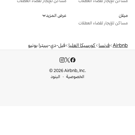
ت
مساكن للإيجار لقضاء العطلات
عرض المزيد
ت
 العليا
فيل-دي-بييترا بونيو
© 2026 Airbnb, I
خصوصية
البنود