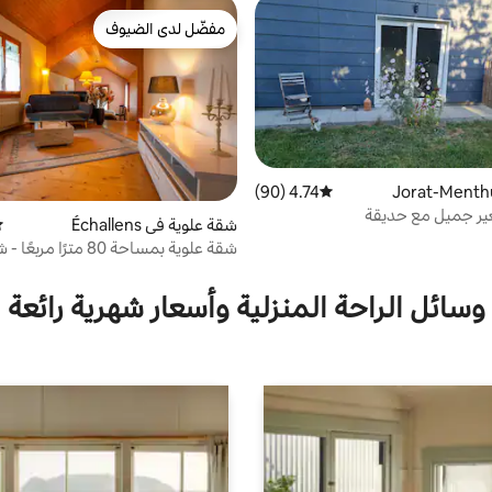
مفضّل لدى الضيوف
مفضّل لدى الضيوف
4.74 (90)
متوسط التقييم 4.74 من 5، 90 مراجعات
ير جميل مع حديقة
شقة علوية في Échallens
مت
شقة علوية بمساحة 80 مترًا مرب
حديقة وموقف سيارات خاص
وسائل الراحة المنزلية وأسعار شهرية رائعة