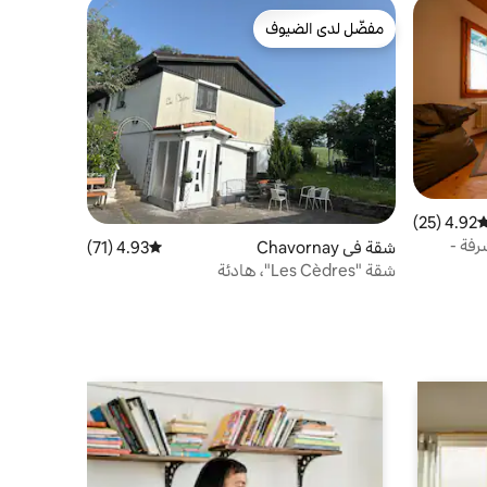
مفضّل لدى الضيوف
مفضّل لدى الضيوف
4.92 (25)
وسط التقييم 4.92 من 5، 25 مراجعات
عًا - شرفة -
شقة في Chavornay
4.93 (71)
متوسط التقييم 4.93 من 5، 71 مراجعات
شقة "Les Cèdres"، هادئة