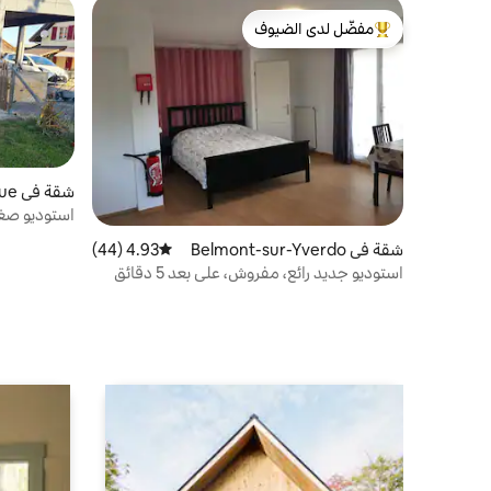
مفضّل لدى الضيوف
من أبرز البيوت المفضّلة لدى الضيوف
شقة في Jorat-Menthue
استوديو صغ
شقة في Belmont-sur-Yverdo
4.93 (44)
متوسط التقييم 4.93 من 5، 44 مراجعات
n
استوديو جديد رائع، مفروش، على بعد 5 دقائق
من إيفردون