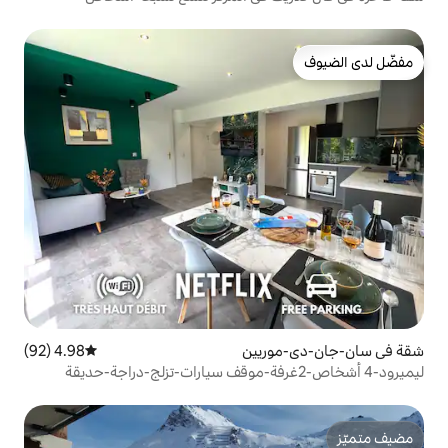
يين
4.98 (92)
متوسط التقييم 4.98 من 5، 92 مراجعات