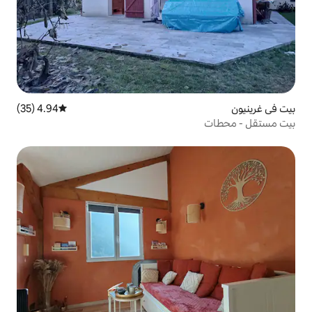
4.94 (35)
متوسط التقييم 4.94 من 5، 35 مراجعات