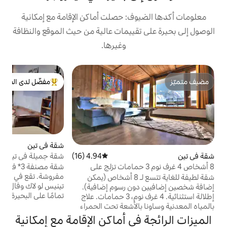
ف: حصلت أماكن الإقامة مع إمكانية
قييمات عالية من حيث الموقع والنظافة
وغيرها.
ب
مفضّل لدى الضيوف
ب
من أبرز البيوت المفضّلة لدى الضيوف
م
إ
ب
ج
شقة في تين
4.97 (94)
متوسط التقييم 4.97 من 5، 94 مراجعات
ا
شقة جميلة في تينييس مصنفة 3 نجوم 64 متر
4.94 (16)
متوسط التقييم 4.94 من 5، 16 مراجعات
م
مربع بإطلالة على الجبل
شقة مصنفة 3* في أماكن إقامة سياحية
اص 4 غرف نوم 3 حمامات تزلج على
ا
مفروشة. تقع في قرية تشارترو العائلية بين
شقة لطيفة للغاية تتسع لـ 8 أشخاص (يمكن
و
تينيس لو لاك وفال كلاريت. إطلالات غير محجوبة
ن رسوم إضافية).
و
تمامًا على البحيرة والجبل منذ الإقامة
إطلالة استثنائية. 4 غرف نوم، 3 حمامات. علاج
و
المزدوجة. غرفة معيشة مزدوجة كبيرة ومطبخ
الأشعة تحت الحمراء
مجهز تجهيزًا جيدًا ومدفأة مزخرفة وخزانة تزلج.
ي الطابق السادس في
ي أماكن الإقامة مع إمكانية
خدمة نقل مكوكية مجانية على بعد 100 متر
لى قدميك، واخرج من