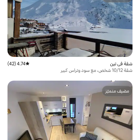
4.74 (42)
متوسط التقييم 4.74 من 5، 42 مراجعات