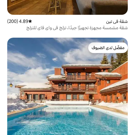
4.89 (200)
متوسط التقييم 4.89 من 5، 200 مراجعات
جيدًا، تزلج في واي فاي للتزلج