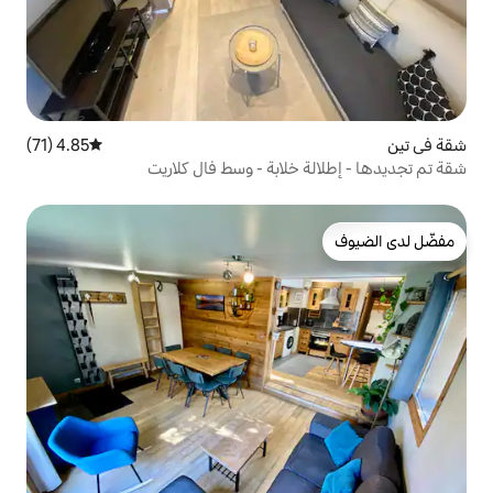
4.85 (71)
متوسط التقييم 4.85 من 5، 71 مراجعات
لابة - وسط فال كلاريت