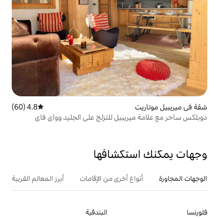
4.8 (60)
متوسط التقييم 4.8 من 5، 60 مراجعات
يبيل للتزلج على الجليد وواي فاي
تكشافها
ع أخرى من الإقامات
أبرز المعالم القريبة
البندقية