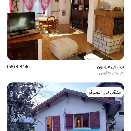
4.84 (58)
متوسط التقييم 4.84 من 5، 58 مراجعات