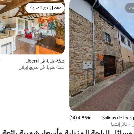
ّز
مفضّل لدى الضيوف
ّز
مفضّل لدى الضيوف
شقة علوية في Liberri
م
شقة علوية في طريق إيراتي
4.86 (14)
متوسط التقييم 4.86 من 5، 14 مراجعات
 - غاتز إتشيا
وسائل الراحة المنزلية وأسعار شهرية رائعة