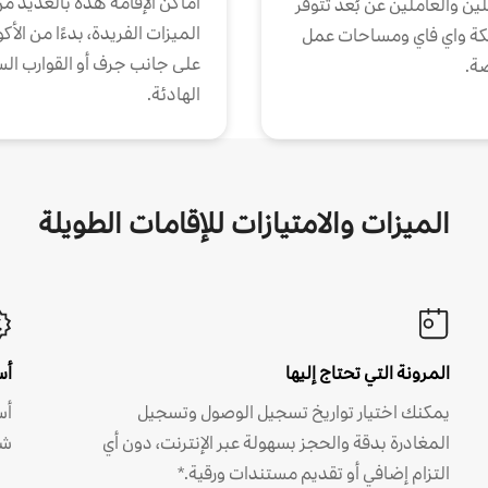
أماكن الإقامة هذه بالعديد م
ين والعاملين عن بُعد تتوفر
الميزات الفريدة، بدءًا من الأك
كة واي فاي ومساحات عمل
على جانب جرف أو القوارب الس
ة.
الهادئة.
الميزات والامتيازات للإقامات الطويلة
المرونة التي تحتاج إليها
أس
يمكنك اختيار تواريخ تسجيل الوصول وتسجيل
أس
المغادرة بدقة والحجز بسهولة عبر الإنترنت، دون أي
شه
التزام إضافي أو تقديم مستندات ورقية.*