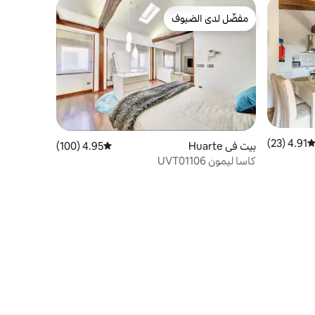
مفضّل لدى الضيوف
مفضّل لدى الضيوف
4.91 (23)
توسط التقييم 4.91 من 5، 23 مراجعات
بيت في Huarte
4.95 (100)
متوسط التقييم 4.95 من 5، 100 مراجعات
كاسا ليمون UVT01106