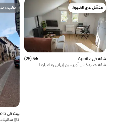
مفضّل لدى الضيوف
مضيف متمي
مفضّل لدى الضيوف
مضيف متمي
شقة في Agoitz
5 (25)
متوسط التقييم 5 من 5، 25 مراجعات
شقة جديدة في أويز، بين إيراتي وبامبلونا
بيت في Salinas de Ibargoiti
كازا ساليناس