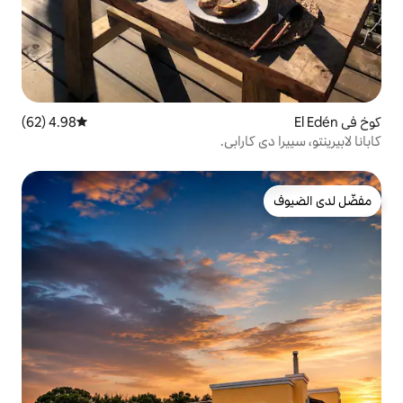
4.98 (62)
متوسط التقييم 4.98 من 5، 62 مراجعات
رابي.