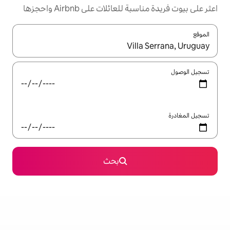
ئلات على Airbnb واحجزها
ل باستخدام السهمين لأعلى ولأسفل أو استكشف عن طريق اللمس أو السحب.
بحث