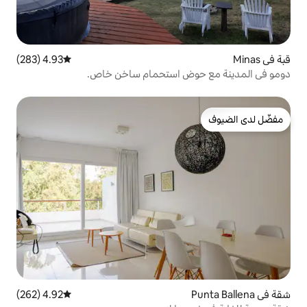
4.93 (283)
متوسط التقييم 4.93 من 5، 283 مراجعات
ض استحمام ساخن خاص.
4.92 (262)
متوسط التقييم 4.92 من 5، 262 مراجعات