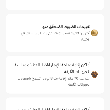
المُتحقَّق منها
 من 4,010 تقييمات مُتحقق منها لمساعدتك في
حة للإيجار لقضاء العطلات مناسبة
ة
ى 70 مكان إقامة متاحًا للإيجار تسمح باصطحاب
حة للإيجار لقضاء العطلات تتميز