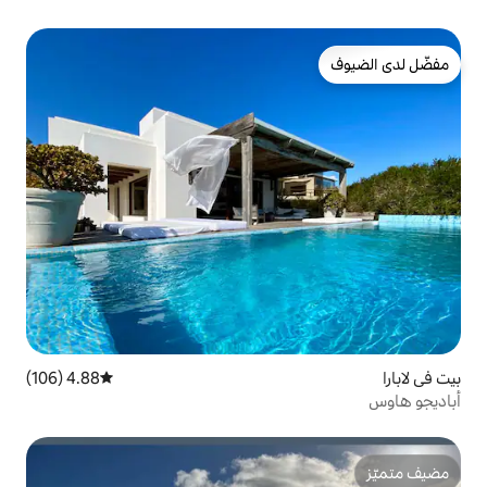
4.88 (106)
متوسط التقييم 4.88 من 5، 106 مراجعات