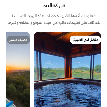
في لافاليخا
يوف: حصلت هذه البيوت المناسبة
الية من حيث الموقع والنظافة وغيرها.
مضيف متميّز
a
ن
مضيف متميّز
ب
ف
م
ت
و
ال