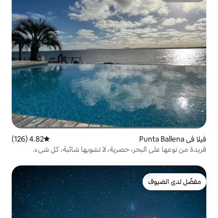
4.82 (126)
متوسط التقييم 4.82 من 5، 126 مراجعات
 حصرية، لا تشوبها شائبة، كل شيء.