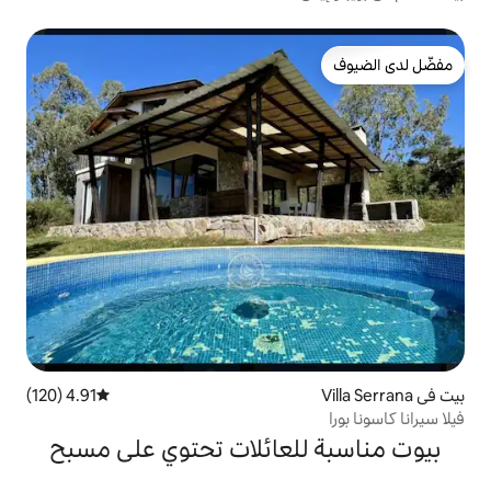
4.91 (120)
متوسط التقييم 4.91 من 5، 120 مراجعات
لعائلات تحتوي على مسبح