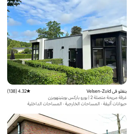
4.32 (138)
متوسط التقييم 4.32 من 5، 138 مراجعات
لخارجية
·
المساحات الداخلية