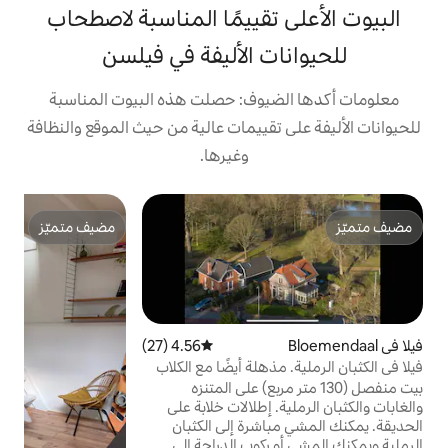
تقييمًا المناسبة لاصطحاب
ت الأليفة في فيلسن
يوف: حصلت هذه البيوت المناسبة
تقييمات عالية من حيث الموقع والنظافة
وغيرها.
بيت
مضيف متميّز
بي
مضيف متميّز
ب
ب
د
ح
4.56 (27)
متوسط التقييم 4.56 من 5، 27 مراجعات
هلة أيضًا مع الكلاب
س
 متر مربع) على المتنزه
ا
 إطلالات خلابة على
ا
 مباشرة إلى الكثبان
كوب الدراجة إلى
ب