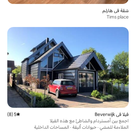
5 (8)
متوسط التقييم 5 من 5، 8 مراجعات
طئ مع هذه الفيلا
أليفة
·
المساحات الداخلية