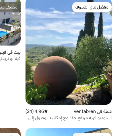
مفضّل لدى الضيوف
مضيف متمي
مفضّل لدى الضيوف
مضيف متمي
بيت في فيلو
فيلا لو تري
شقة في Ventabren
4.96 (24)
متوسط التقييم 4.96 من 5، 24 مراجعات
استوديو قرية مرتفع جدًا مع إمكانية الوصول إلى
حمام السباحة