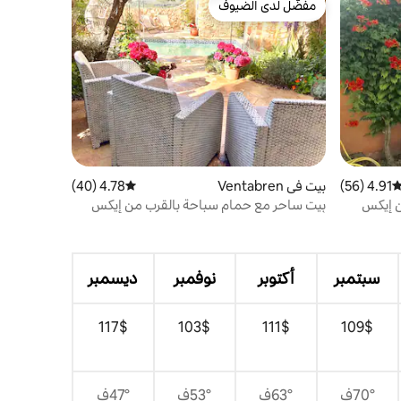
مفضّل لدى الضيوف
مفضّل لدى الضيوف
4.91 (56)
توسط التقييم 4.91 من 5، 56 مراجعات
بيت في Ventabren
4.78 (40)
متوسط التقييم 4.78 من 5، 40 مراجعات
بيت ساحر مع حمام سباحة بالقرب من إيكس
أون بروفانس
سبتمبر
أكتوبر
نوفمبر
ديسمبر
$‏109
$‏111
$‏103
$‏117
70°ف
63°ف
53°ف
47°ف