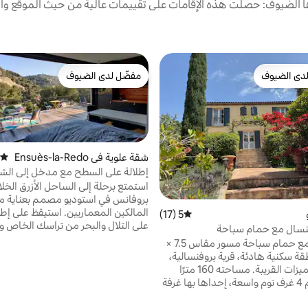
الضيوف: حصلت هذه الإقامات على تقييمات عالية من حيث الموقع وال
دى الضيوف
مفضّل لدى الضيوف
بيوت المفضّلة لدى الضيوف
مفضّل لدى الضيوف
شقة علوية في Ensuès-la-Redo
متوسط
nne
إطلالة على السطح مع مدخل إلى ال
استمتع برحلة إلى الساحل الأزرق الخلا
بروفانس في استوديو مصمم بعناية م
المالكين المعماريين. استيقظ على إطل
5 (17)
متوسط التقييم 5 من 5، 17 مراجعات
على التلال والبحر من تراسك الخاص 
فنسال مع حمام سباحة
بجميع وسائل الراحة الحديثة. يمكنك 
بيت للإيجار مع حمام سباحة مسور مقاس 7.5 ×
الشاطئ الرملي واستكشاف الخلجان ب
نطقة سكنية هادئة، قرية بروفنسالية،
مع جميع الميزات القريبة. مساحته 160 مترًا
دقا
مربعًا، ويضم 4 غرف نوم واسعة، إحداها بها غرفة
مطار مرسيليا مع موقف سيارات مجان
اورة. يتسع لثمانية أشخاص كحد
لا تنسى تنتظرك على الساحل الأزرق ف