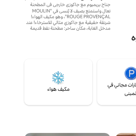
جناح بريميوم مع جاكوزي خارجي في المطحنة
تعال واستمتع بصيف لا يُنسى في "MOULIN
ROUGE PROVENÇAL"، وهو مكيف الهواء!
شرنقة حقيقية مع جاكوزي مثالي للاسترخاء! عند
مدخل الغابة، مكان ساحر: مطحنة نفط قديمة
تطل على مناظر خلابة لريف إيكس. مكان نادر
ه
حيث تجتمع الراحة والرفاهية والصفاء معًا. سواء
كنت مسافرًا بمفردك أو مع أحد أحبائك، تدعوك
هذه الطاحونة الحميمة والمريحة للاستمتاع
بتجربة الاسترخاء. إذا كنت تحب الأصالة
والرومانسية، فإن Premium Suite في انتظارك!
رات مجاني في
مكيف هواء
لمبنى