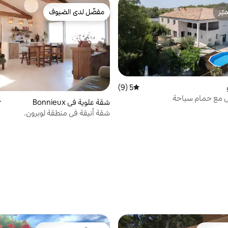
ّز
مفضّل لدى الضيوف
ّز
مفضّل لدى الضيوف
5 (9)
متوسط التقييم 5 من 5، 9 مراجعات
فلي مع حمام سباحة
شقة علوية في Bonnieux
م
شقة أنيقة في منطقة لوبرون.