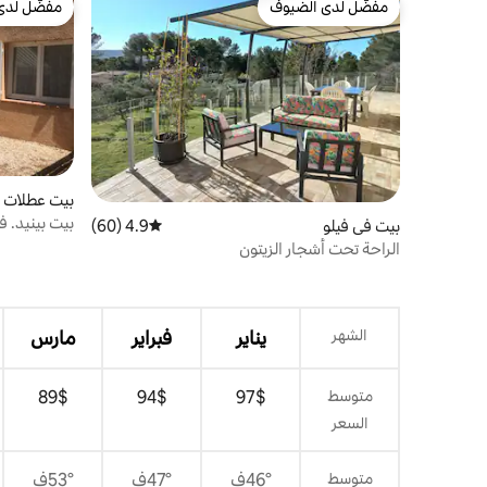
مفضّل لدى الضيوف
مفضّل لدى
مفضّل لدى الضيوف
مفضّل لدى
بيت عطلات ف
بيت بينيد. فيلا 2 غرف نوم، شرفة، موق
بيت في فيلو
4.9 (60)
متوسط التقييم 4.9 من 5، 60 مراجعات
الراحة تحت أشجار الزيتون
الشهر
يناير
فبراير
مارس
متوسط
$‏97
$‏94
$‏89
السعر
متوسط
46°ف
47°ف
53°ف