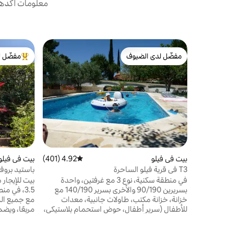
معلومات أكدها 
مفضّل لدى الضيوف
مفضّل ل
مفضّل لدى الضيوف
من أبرز ال
بيت في فيلو
4.92 (401)
متوسط التقييم 4.92 من 5، 401 مراجعات
بيت في فيلو
T3 في قرية فيلو الساحرة
باستيد برو
في منطقة سكنية، نوع 3 مع غرفتين، واحدة
بسريرين 90/190 والأخرى بسرير 140/190 مع
3.5، في م
خزانة، خزانة مكتب، طاولات جانبية، معدات
للأطفال (سرير أطفال، حوض استحمام بلاستيكي،
كرسي طعام للأطفال، مبولة) حمام سباحة،
استحمام مج