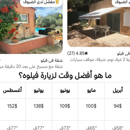
 الضيوف
مفضّل لدى الضيوف
 الضيوف
من أبرز البيوت المفضّلة لدى الضيوف
ي فيلو
4.85 (27)
متوسط التقييم 4.85 من 5، 27 مراجعات
ف سيارات
شقة في فيلو
م
شقة مع مسبح على بعد 20 دقيقة من إيكس
ما هو أفضل وقت لزيارة فيلوه؟
أبريل
مايو
يونيو
يوليو
أغسطس
$‏94
$‏100
$‏109
$‏138
$‏152
58°ف
65°ف
73°ف
77°ف
77°ف