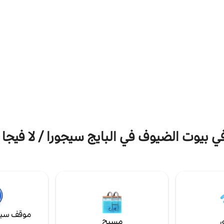
زينيا 2 كم - غولف فيلامارتين 4 كم - بلاط 2 كم
لنجوم. مثالية للأزواج الذين يبحثون
ريفي والطبيعي والإسباني الأصيل،
فة قصيرة بالسيارة من بينوسو
حلية ومصانع النبيذ.
في بيوت الضيوف في البايج سيجورا / لا فيجا 
موقف سيا
ي
مسبح