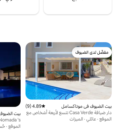
مفضّل لدى الضيوف
مفضّل لدى الضيوف
بيت الضيوف في موتاكسامل
4.89 (9)
متوسط التقييم 4.89 من 5، 9 مراجعات
دار ضيافة Casa Verde تتسع لأربعة أشخاص مع
بيت الضيوف
حمّام سباحة خاص مدفأ
الموقع
·
عائلي
·
الميزات
Nomada 's
الموقع
·
حُس