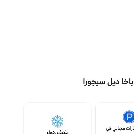
على خزانة ملابس كبيرة تكفي لشخصين.
باخا ديل سيجورا
رات مجاني في
مكيف هواء