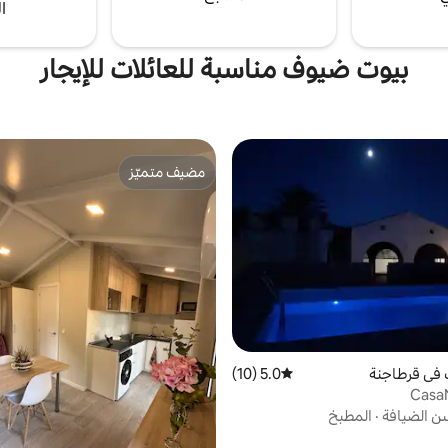
ا
بيوت ضيوف مناسبة للعائلات للإيجار
مضيف متميّز
مضيف متميّز
 في قرطاجنة
5.0 (10)
متوسط التقييم 5.0 من 5، 10 مراجعات
Casa
ن الضيافة
·
المطبخ