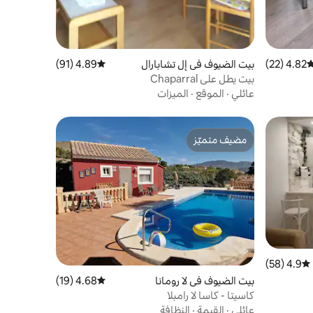
4.82 (22)
وسط التقييم 4.82 من 5، 22 مراجعات
بيت الضيوف في إل تشابارال
4.89 (91)
متوسط التقييم 4.89 من 5، 91 مراجعات
بيت يطل على Chaparral
عائلي
·
الموقع
·
الميزات
مضيف متميّز
مضيف متميّز
4.9 (58)
متوسط التقييم 4.9 من 5، 58 مراجعات
بيت الضيوف في لا رومانا
4.68 (19)
متوسط التقييم 4.68 من 5، 19 مراجعات
كاسيتا - كاسا لا رامبلا
عائلي
·
القيمة
·
النظافة