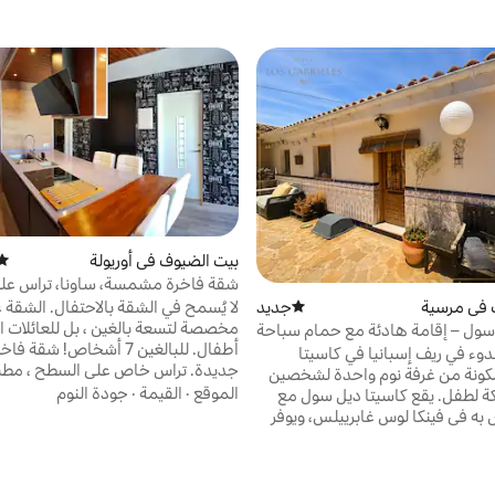
بيت الضيوف في أوريولة
متوس
شقة فاخرة مشمسة، ساونا، تراس عل
 في مرسية
جديد
مكان إقامة جديد
لا يُسمح في الشقة بالاحتفال. الشقة غ
مخصصة لتسعة بالغين ، بل للعائلات ال
سول – إقامة هادئة مع حمام سباحة
أطفال. للبالغين 7 
دوء في ريف إسبانيا في كاسيتا
جديدة. تراس خاص على السطح ، مطب
مكونة من غرفة نوم واحدة لشخصين
الموقع
·
القيمة
·
جودة النوم
مع سرير أريكة لطفل. يقع كاسيتا ديل سول مع
 في فينكا لوس غابرييلس، ويوفر
موقف للسيارات في الشارع. الشقة مك
ا وحمامًا ومنطقة معيشة مريحة
ية. استرخ بجانب حمام السباحة
ألكانتي 50 كم - توريفيا 7
ستمتع بإطلالات رائعة على الريف،