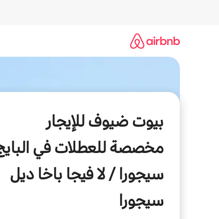
خطى
لى
لمحتوى
بيوت ضيوف للإيجار
مخصصة للعطلات في البايج
سيجورا / لا فيجا باخا ديل
سيجورا