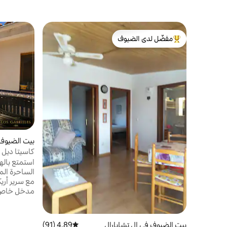
مفضّل لدى الضيوف
من أبرز البيوت المفضّلة لدى الضيوف
بيت الضيوف
كاسيتا ديل 
مشترك
استمتع باله
الساحرة ال
مدخل خاص به
مطبخًا خاصً
ومقاعد خارج
المشترك، وا
بيت الضيوف في إل تشابارال
4.89 (91)
متوسط التقييم 4.89 من 5، 91 مراجعات