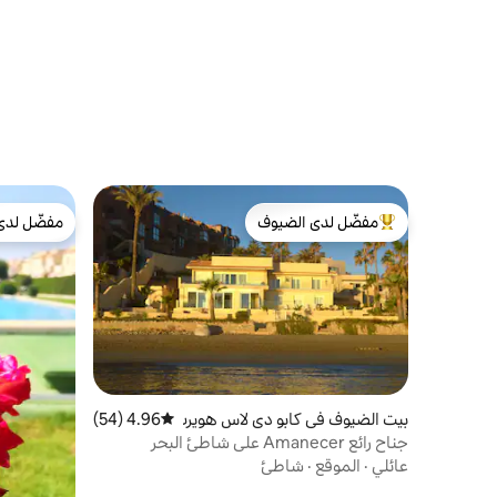
مفضّل لدى الضيوف
مفضّل لدى
من أبرز البيوت المفضّلة لدى الضيوف
مفضّل لدى
بيت الضيوف في كابو دي لاس هويرت
4.96 (54)
متوسط التقييم 4.96 من 5، 54 مراجعات
اس
جناح رائع Amanecer على شاطئ البحر
عائلي
·
الموقع
·
شاطئ