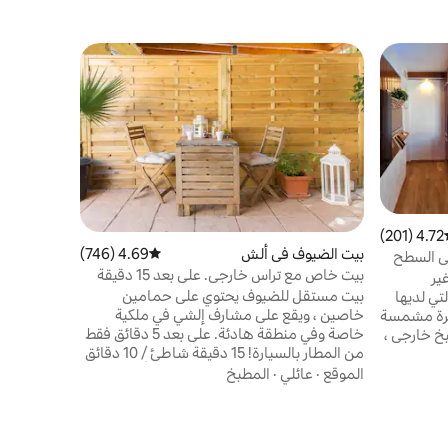
بيت الضيوف
بيت العنقا
تعال وأعد 
من حمام ال
كمال الاجسا
الحصول على
الموقع
·
عا
بالكامل. غر
فيديو. بان
4.72 (201)
ط التقييم 4.72 من 5، 201 مراجعات
الطعام. تك
بيت الضيوف في ألش
4.69 (746)
متوسط التقييم 4.69 من 5، 746 مراجعات
ى السطح
ع
بيت خاص مع تراس خارجي. على بعد 15 دقيقة
r dialprix
ير
من الشاطئ
بيت مستقل للضيوف يحتوي على حمامين
تي لديها
خاصين ، ويقع على مشارف إلشي في ملكية
أشخاص! شقة فاخرة مشمسة
خاصة وفي منطقة هادئة. على بعد 5 دقائق فقط
خ خارجي ،
من المطار بالسيارة! 15 دقيقة شاطئ / 10 دقائق
ساونا ، بجوار المنزل حمام سباحة بطول 150 متر.
وسط المدينة/ 20 دقيقة وسط مدينة أليكانتي/ 5
المطاعم والحانات ومتجر البقالة ~300 متر
الموقع
·
عائلي
·
المطبخ
دقائق منتزه إلشي للأعمال/ 7 دقائق IFA. تحتوي
تملة
الشقة على غرفة نوم بسرير مزدوج ، ومطبخ
حديثًا وفاخرة جدًا. المنطقة هادئة جدا. مطار
يحتوي على جميع أدوات الطهي اللازمة لقضاء
 كم - مركز التسوق شارع
بضعة أيام ، وموقد شمالي وحمام مجهز ، يحتوي