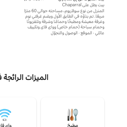
واسترخ تحت ا
بيت يطل على Chaparral
عن السحر ال
المنزل من نوع سولاريوم، مساحته حوالي 60 مترًا
على بعد مسا
مربعًا. تم بناؤه في الطابق الأول ويضم غرفتي نوم
والأسواق الم
وغرفة معيشة ومطبخًا وحمامًا وشرفة وتلفزيونًا
وحمام سباحة (حمام خاص) وواي فاي وتكييف
هواء. نحن على بعد 5 كم من مدينة توريفايجا،
عائلي
·
الموقع
·
الوصول والتجوّل
ويقع الشاطئ على نفس المسافة. تبعد
مسطحات ملح مار روزا، الغنية باليود لعلاجات
البشرة، مسافة كيلومتر واحد. على الجانب الآخر،
ستجد البحيرة والمنطقة الطبيعية لتوريفايجا لا
ماتا للتنزه سيرًا على الأقدام. تقع المطاعم
والمحلات التجارية وموقف الحافلات على بعد 150
مترًا تقريبًا، بالإضافة إلى وسائل الراحة الأخرى.
ملاحظة: يعيش المالك في الطابق الأول
الميزات الرائجة 
مطبخ
واي فا