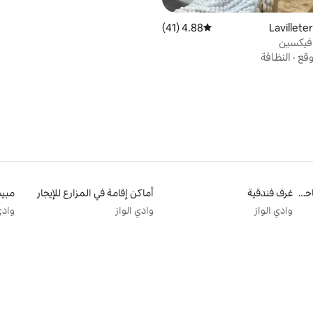
4.88 (41)
متوسط التقييم 4.88 من 5، 41 مراجعات
 فيكسين
وقع
·
النظافة
مساكن للإيجار مع حمامات سباحة
غرف فندقية
أماكن إقامة في المزارع للإيجار
مبيت
وادي الواز
وادي الواز
وادي