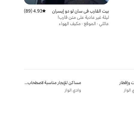
بيت القارب في سان لو دو إيسران
4.93 (89)
متوسط التقييم 4.93 من 5، 89 مراجعات
ليلة غير عادية على متن قارب!
عائلي
·
الموقع
·
مكيف الهواء
 وإفطار
مساكن للإيجار مناسبة لاصطحاب الحيوانات الأليفة
 الواز
وادي الواز