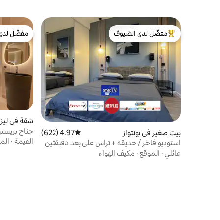
مفضّل لدى الضيوف
مفضّل لدى
من أبرز البيوت المفضّلة لدى الضيوف
مفضّل لدى
شقة في ليزل
جناح بريستي
بيت صغير في بونتواز
4.97 (622)
متوسط التقييم 4.97 من 5، 622 مراجعات
القيمة
·
الم
استوديو فاخر / حديقة + تراس على بعد دقيقتين
من المحطة
عائلي
·
الموقع
·
مكيف الهواء