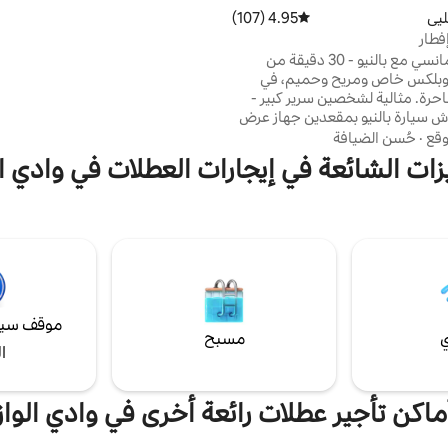
اليوم الأول، وتوفير الغسيل. محطة ش
ليي
4.95 (107)
متوسط التقييم 4.95 من 5، 107 مراجعات
للسيارات الكهربائية (إضافية) شراكة ج
إفطار
نفسك بلحظة من الاسترخاء في بيتك. 
🏡 جناح رومانسي مع بالنيو - 30 دقيقة من
تتحرك في موعد للحصول على تدليك 
 🛏️ دوبلكس خاص ومريح وحميم، في
الصور).
قلب قرية ساحرة. مثالية لشخصين سرير كبير -
 سيارة بالنيو بمقعدين جهاز عرض
فيديو (Netflix، Canal+) مغلق وجبة الإفطار
وقع
·
حُسن الضيافة
المناشف والأرواب عرضنا 🎉 الخاص من الجمعة
زات الشائعة في إيجارات العطلات في وادي ال
4 مساءً إلى الأحد 4 مساءً 250 يورو باستثناء
رسوم Airbnb 👉 للاستمتاع بها، أرسل لنا رسالة
ايات المتحدة حديقة أستريكس بارك
أوفير سور أويس (قرية فان جوخ) Royaumont
موقف سيا
ي
مسبح
ا
ماكن تأجير عطلات رائعة أخرى في وادي الواز