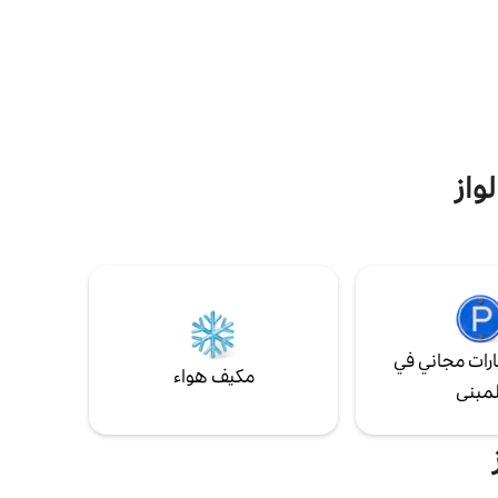
وحتى الشاطئ التاريخي مع مطعمه ... حديقة
حن
المدينة، لؤلؤة فال دويس! الأنشطة والزيارات
ديدة: دلل
عديدة في هذه المدينة الساحرة القريبة من
مورغان
باريس.
صحي (انظر
واز
رات مجاني في
مكيف هواء
لمبنى