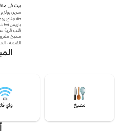
وركوب قوارب الكاياك. عقار بدون جيران، ولا
بيت في ماف
ضوضاء. في فال دويس، على بعد 10 دقائق من
سرير، بولز و
مانيي أون فيكسان (الطريق السريع A15)، وعلى
بعد 10 دقائق من ملعب جولف فيلارسيو، وعلى
باريس
بعد 20 دقيقة من متحف الانطباعيين (مؤسسة
كلود مونيه - جيفيرني).
مطبخ مفروش
القيمة
·
الم
المي
🌿 حول الول
Abbey شانتيلي
مطبخ
واي فا
أ