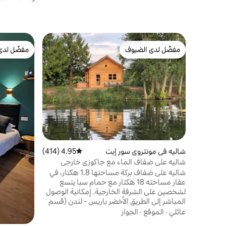
مفضّل لدى الضيوف
مفضّل لدى
مفضّل لدى الضيوف
مفضّل لدى
شاليه في مونتروي سور إبت
4.95 (414)
متوسط التقييم 4.95 من 5، 414 مراجعات
شاليه على ضفاف الماء مع جاكوزي خارجي
شاليه على ضفاف بركة مساحتها 1.8 هكتار، في
عقار مساحته 18 هكتار مع حمام سبا يتسع
لشخصين على الشرفة الخارجية. إمكانية الوصول
المباشر إلى الطريق الأخضر باريس - لندن (قسم
شوسي - جيزور) وإلى نهر إيبت (نهر من الفئة
عائلي
·
الموقع
·
الجوار
الأولى) للتنزه سيرًا على الأقدام، وركوب الدراجات،