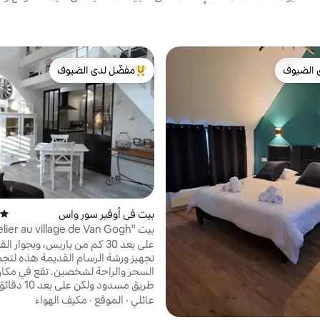
 الضيوف
مفضّل لدى الضيوف
 الضيوف
من أبرز البيوت المفضّلة لدى الضيوف
بيت في أوفير سور واس
متوسط
بيت "L'atelier au village de Van Gogh"
على بعد 30 كم من باريس، وبجوار ا
تجهيز ورشة الرسام القديمة هذه لتجم
السحر والراحة لشخصين. تقع في مكا
طريق مسدود ولكن 
الأقدام من وسط المدينة. بي
عائلي
·
الموقع
·
مكيف الهواء
خاصة، مكان لصف السيارات، وجبة إفط