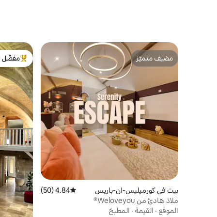
مضيف متميّز
مفضّل ل
مضيف متميّز
من أبرز ال
بيت في كورميليس-ان-باريس
4.84 (50)
متوسط التقييم 4.84 من 5، 50 مراجعات
ملاذ هادئ من Weloveyou®
الموقع
·
القيمة
·
المطبخ