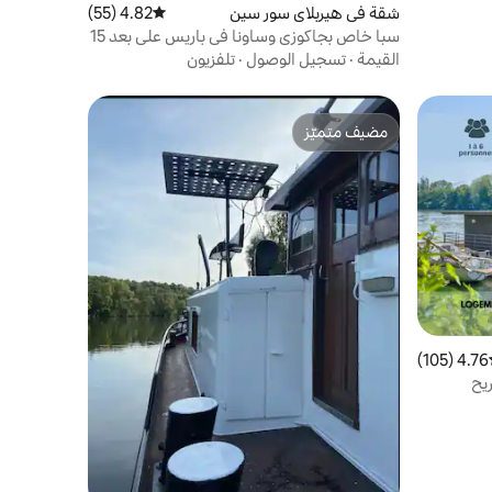
شقة في هيربلاي سور سين
4.82 (55)
متوسط التقييم 4.82 من 5، 55 مراجعات
سبا خاص بجاكوزي وساونا في باريس على بعد 15
دقيقة من موقف السيارات
القيمة
·
تسجيل الوصول
·
تلفزيون
مضيف متميّز
مضيف متميّز
4.76 (105)
ط التقييم 4.76 من 5، 105 مراجعات
يح