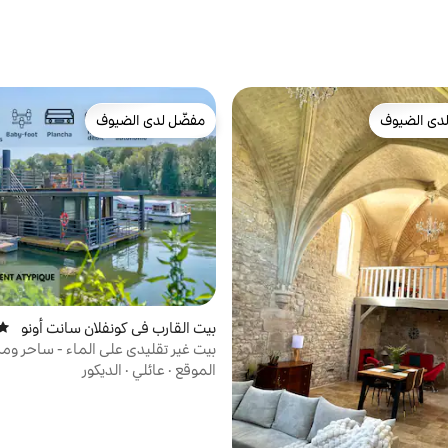
دى الضيوف
مفضّل لدى الضيوف
بيوت المفضّلة لدى الضيوف
مفضّل لدى الضيوف
بيت القارب في كونفلان سانت أونو
متوس
رين
بيت غير تقليدي على الماء - ساحر ومر
الموقع
·
عائلي
·
الديكور