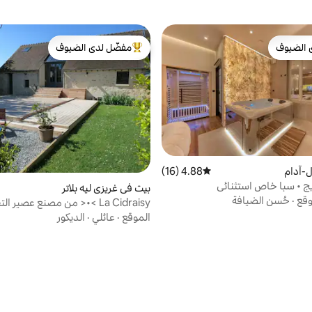
 الضيوف
مفضّل لدى الضيوف
 الضيوف
من أبرز البيوت المفضّلة لدى الضيوف
-آدام
4.88 (16)
متوسط التقييم 4.88 من 5، 16 مراجعات
ج • سبا خاص استثنائي
بيت في غريزي ليه بلاتر
وقع
·
حُسن الضيافة
La Cidraisy >•< من مصنع عصير ا
واحة من السلام
الموقع
·
عائلي
·
الديكور