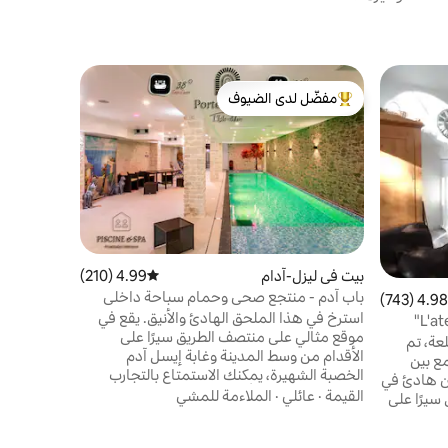
شقة علوية
مفضّل لدى الضيوف
مضيف متم
بيت نينا جنا
من أبرز البيوت المفضّلة لدى الضيوف
مضيف متم
استمتع بلح
المكان الاس
بمقاس كبير
الموقع
·
ال
لم يأذن ا
بيت في ليزل-آدام
4.99 (210)
متوسط التقييم 4.99 من 5، 210 مراجعات
باب آدم - منتجع صحي وحمام سباحة داخلي
4.98 (743)
 التقييم 4.98 من 5، 743 مراجعات
17
سينما
استرخ في هذا الملحق الهادئ والأنيق. يقع في
موقع مثالي على منتصف الطريق سيرًا على
لقلعة، تم
الأقدام من وسط المدينة وغابة إيسل آدم
ع بين
الخصبة الشهيرة، يمكنك الاستمتاع بالتجارب
ن هادئ في
العديدة التي يمكن أن تقدمها لك إيسل آدم.
القيمة
·
عائلي
·
الملاءمة للمشي
على بعد 10 دقائق سيرًا على
يمكنك التنزه في الغابة أو الاستمتاع بالمطاعم
ت مكيّف، شرفة
في المدينة على ضفاف نهر أويس، أو المرسى،
ار في