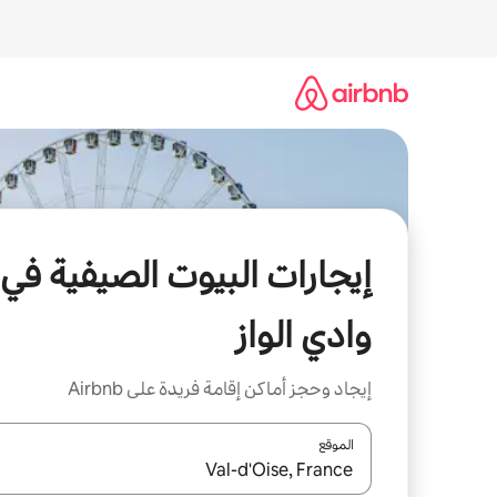
خطى
لى
لمحتوى
إيجارات البيوت الصيفية في
وادي الواز
إيجاد وحجز أماكن إقامة فريدة على Airbnb
الموقع
عند توفر النتائج، انتقل باستخدام السهمين لأعلى ولأسف