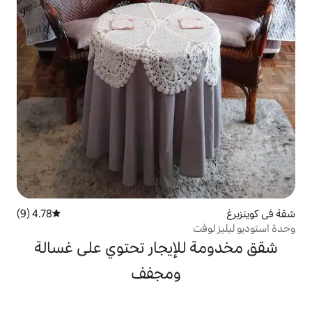
4.78 (9)
متوسط التقييم 4.78 من 5، 9 مراجعات
إيجار تحتوي على غسالة
ومجفف