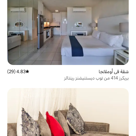
4.83 (29)
متوسط التقييم 4.83 من 5، 29 مراجعات