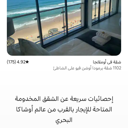
4.92 (175)
متوسط التقييم 4.92 من 5، 175 مراجعات
عة عن الشقق المخدومة
ر بالقرب من عالم أوشاكا
البحري