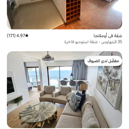
4.97 (171)
متوسط التقييم 4.97 من 5، 171 مراجعات