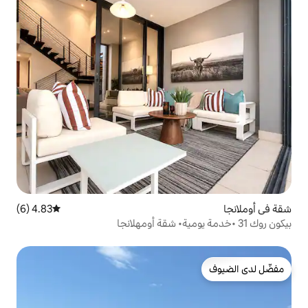
4.83 (6)
متوسط التقييم 4.83 من 5، 6 مراجعات