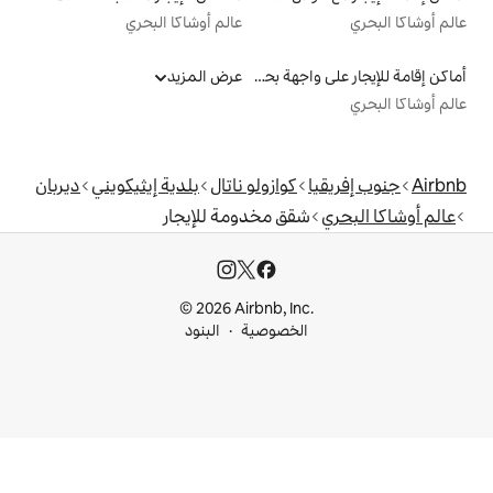
عالم أوشاكا البحري
أماكن إقامة للإيجار على واجهة بحرية
عرض المزيد
كوازولو ناتال
بلدية إيثيكويني
ديربان
ق مخدومة للإيجار
© 2026 Airbnb, I
خصوصية
البنود