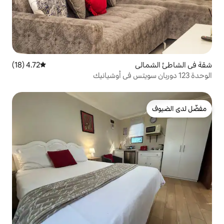
4.72 (18)
متوسط التقييم 4.72 من 5، 18 مراجعات