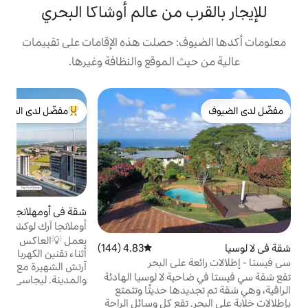
للإيجار بالقرب من عالم 
معلومات أكدها الضيوف: حصلت هذه 
عالية من حيث الموقع والن
و
مفضّل لدى الضيوف
تيت
من أبرز البيوت المفضّلة لدى الضيوف
ط
ى
ي
ن
.
ء
متوسط التقييم 4.99 من 5، 162 مراجعات
4.99 (162)
شقة في أومهلانجا ريدج
أوملانجا آرك لوكشوري، إطلالات على البحر، عطلة
وعمل
يعمل 💡العاكس على تشغيل الشقة بأكملها
متوسط التقييم 4.83 من 5، 144 مراجعات
4.83 (144)

أثناء تقنين الكهرباء شقة فاخرة في أومهلانجا
سي فيستا 
آرتش الشهيرة مع إطلالات بانورامية على البحر
لأطفال
تقع شقة سي فيستا ف
والمدينة. ليجاسي يارد في الطابق الأرضي هو كنز
الراقية، وهي شقة
من المقاهي العصرية والحانات والمطاعم
بإطلالات خلابة على البحر. تقع كل وسائل الراح
والمتاجر وبار السطح مع إطلالات مذهلة