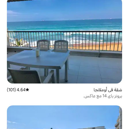
4.64 (101)
متوسط التقييم 4.64 من 5، 101 مراجعات