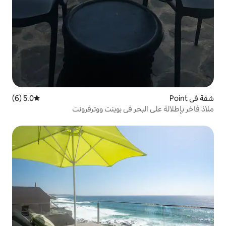
5.0 (6)
متوسط التقييم 5.0 من 5، 6 مراجعات
حر في بوينت ووترفرونت