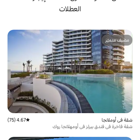
العطلات
4.67 (75)
متوسط التقييم 4.67 من 5، 75 مراجعات
في أومهلانجا روك