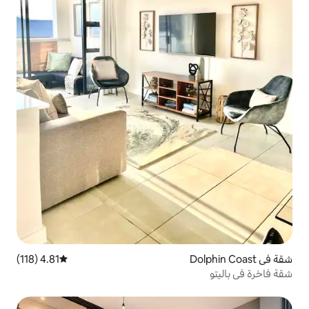
4.81 (118)
متوسط التقييم 4.81 من 5، 118 مراجعات