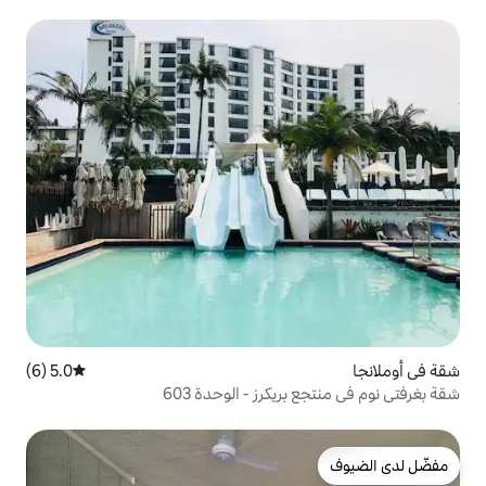
5.0 (6)
متوسط التقييم 5.0 من 5، 6 مراجعات
كرز - الوحدة 603