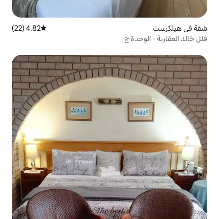
4.82 (22)
متوسط التقييم 4.82 من 5، 22 مراجعات
 ج