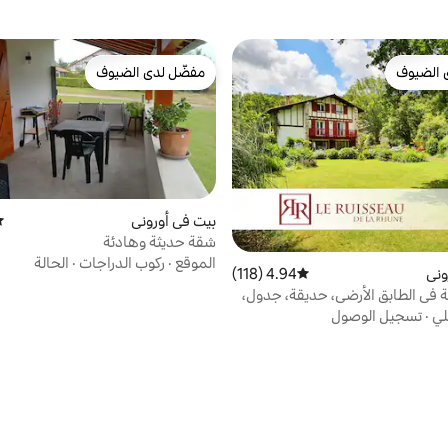
 الضيوف
مفضّل لدى الضيوف
 الضيوف
مفضّل لدى الضيوف
بيت في أوروني
مت
شقة حديثة وهادئة
الموقع
·
ركوب الدراجات
·
الحالة
وني
4.94 (118)
متوسط التقييم 4.94 من 5، 118 مراجعات
ة في الطابق الأرضي، حديقة، جدول،
لي
·
تسجيل الوصول