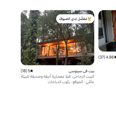
مفضّل لدى الضيوف
من أبرز البيوت المفضّلة لدى الضيوف
4.86 (37)
وسط التقييم 4.86 من 5، 37 مراجعات
بيت في سينوسي
5 (18)
متوسط التقييم 5 من 5، 18 مراجعات
البيت الزجاجي: فيلا معمارية أنيقة وصديقة للبيئة
عائلي
·
الموقع
·
ركوب الدراجات