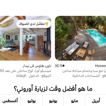
مفضّل لدى الضيوف
من أبرز البيوت المفضّلة لدى الضيوف
5 (6)
متوسط التقييم 5 من 5، 6 مراجعات
تاون هاوس في بيدار
يرا مع سبا وحمام سباحة ساخن
الشاطئ
قع
·
المساحات الداخلية
الموقع
·
الدخول
·
الإطلالة
ما هو أفضل وقت لزيارة أوروني؟
أبريل
مايو
يونيو
يوليو
أغسطس