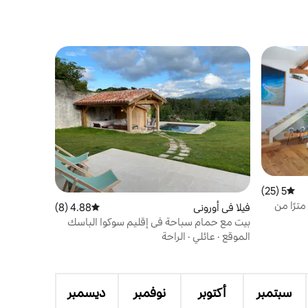
5 (25)
متوسط التقييم 5 من 5، 25 مراجعات
مينديكو أورا، كوخ ساحلي على بعد 50 مترًا من
فيلا في أوروني
4.88 (8)
متوسط التقييم 4.88 من 5، 8 مراجعات
بيت مع حمام سباحة في إقليم سوكوا الباسك
الموقع
·
عائلي
·
الراحة
سبتمبر
أكتوبر
نوفمبر
ديسمبر