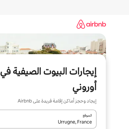
خطى
لى
لمحتوى
إيجارات البيوت الصيفية في
أوروني
إيجاد وحجز أماكن إقامة فريدة على Airbnb
الموقع
عند توفر النتائج، انتقل باستخدام السهمين لأعلى ولأسف