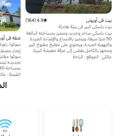
بيت في أوروني
4.9 (164)
متوسط التقييم 4.9 من 5، 164 مراجعات
بيت باسكي كبير في بيئة هادئة
بيت باسكي ساحر وجديد ومميز بمساحته البالغة
شقة في أور
90 مترًا مربعًا، ويتميز بالاتساع والإضاءة الجيدة
سوكوا، رغوة وزهور
والتهوية الجيدة، ويحتوي على مطبخ مفتوح كبير
ومجهز بالكامل يفضي إلى غرفة معيشة كبيرة.
غرفة معيشة بها سرير أريكة مقاس 140 × 190
سوكوا مقابل
عائلي
·
الموقع
·
الراحة
سم + تلفزيون واي فاي بالألياف غرفتا نوم مع
تجديده ليت
أسرّة مزدوجة مقاس 190 × 140، بدون ملاءات
بما في ذلك غرفة واحدة بها تلفزيون حمام كبير
القيمة
·
عائ
ودش زجاجي (يتم توفير المناشف) حديقة كبيرة
الم
جدًا متاحة شواء (الفحم غير مشمول) منطقة
إسبانيا، عل
استرخاء لتناول مشروب فاتح للشهية مميز
والمتاجر (ال
موقف السيارات في بيئة هادئة، تطل على نهر رون
الجزارين، ال
التنزه. مدخ
مجاني، مد
المفاتيحوي.