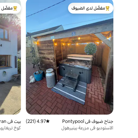
مفضّل لدى الضيوف
مفضّل ل
من أبرز البيوت المفضّلة لدى الضيوف
من أبرز ال
جناح ضيوف في Pontypool
4.97 (221)
متوسط التقييم 4.97 من 5، 221 مراجعات
بيت في Upper Cwmbran
الاستوديو في مزرعة بينيرهول
كوخ تريغارون