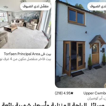
دى الضيوف
مفضّل لدى الضيوف
بيوت المفضّلة لدى الضيوف
مفضّل لدى الضيوف
بيت في Torfaen Principal Area
بيت فاخر منفصل مكون من 4 غرف نوم.
4.95 (218)
متوسط التقييم 4.95 من 5، 218 مراجعات
، أبر كومبران
وسائل الراحة المنزلية وأسعار شهرية رائعة