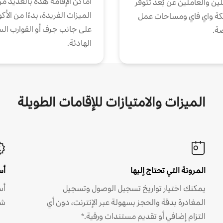
أماكن الإقامة هذه بالعديد م
ين والعاملين عن بُعد تتوفر
الميزات الفريدة، بدءًا من الأك
كة واي فاي ومساحات عمل
على جانب جرف أو القوارب الس
ة.
الهادئة.
الميزات والامتيازات للإقامات الطويلة
المرونة التي تحتاج إليها
أس
يمكنك اختيار تواريخ تسجيل الوصول وتسجيل
أس
المغادرة بدقة والحجز بسهولة عبر الإنترنت، دون أي
شه
التزام إضافي أو تقديم مستندات ورقية.*