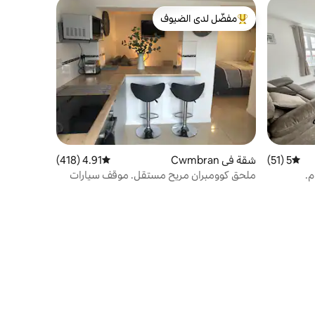
مفضّل لدى الضيوف
من أبرز البيوت المفضّلة لدى الضيوف
5 (51)
متوسط التقييم 5 من 5، 51 مراجعات
شقة في Cwmbran
4.91 (418)
متوسط التقييم 4.91 من 5، 418 مراجعات
ملحق كوومبران مريح مستقل. موقف سيارات
خاص