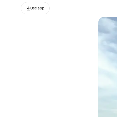
Use app