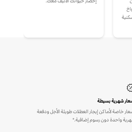
ن
إحضار حيوانك الأليف معك.
واخ
كنية
عار شهرية بسيطة
عار خاصة لأماكن إيجار العطلات طويلة الأجل ودفعة
رية واحدة دون رسوم إضافية.*