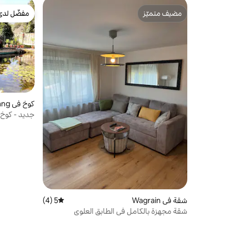
مضيف متميّز
مفضّل لدى
مضيف متميّز
مفضّل لدى
كوخ في Niederottnang
جديد - كوخ
وحديقة
شقة في Wagrain
5 (4)
متوسط التقييم 5 من 5، 4 مراجعات
شقة مجهزة بالكامل في الطابق العلوي