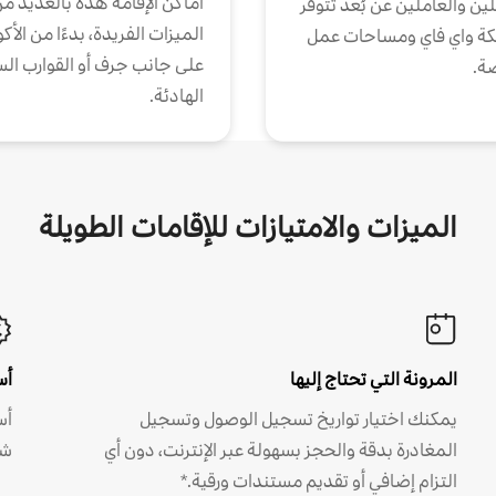
أماكن الإقامة هذه بالعديد م
ين والعاملين عن بُعد تتوفر
الميزات الفريدة، بدءًا من الأك
كة واي فاي ومساحات عمل
على جانب جرف أو القوارب الس
ة.
الهادئة.
الميزات والامتيازات للإقامات الطويلة
المرونة التي تحتاج إليها
أس
يمكنك اختيار تواريخ تسجيل الوصول وتسجيل
أس
المغادرة بدقة والحجز بسهولة عبر الإنترنت، دون أي
شه
التزام إضافي أو تقديم مستندات ورقية.*