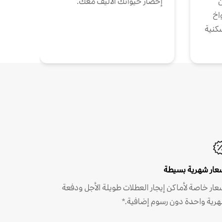
ن
إحضار حيوانك الأليف معك.
واخ
كنية
عار شهرية بسيطة
عار خاصة لأماكن إيجار العطلات طويلة الأجل ودفعة
رية واحدة دون رسوم إضافية.*