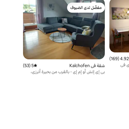
مفضّل لدى الضيوف
مفضّل لدى الضيوف
4.92 (169)
 التقييم 4.92 من 5، 169 مراجعات
ي في
شقة في Kalchofen
5 (53)
متوسط التقييم 5 من 5، 53 مراجعات
بي إي إتش أو إم إي - بالقرب من بحيرة أترزي،
شقة فسيحة