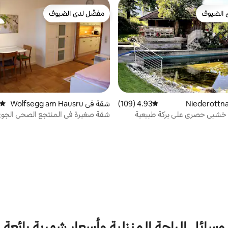
 الضيوف
مفضّل لدى الضيوف
 الضيوف
مفضّل لدى الضيوف
4.93 (109)
متوسط التقييم 4.93 من 5، 109 مراجعات
شقة في Wolfsegg am Hausru
متوسط
ck
 خشبي حصري على بركة طبيعية
شقة صغيرة في المنتجع الصحي الجو
Hausruck
وسائل الراحة المنزلية وأسعار شهرية رائعة