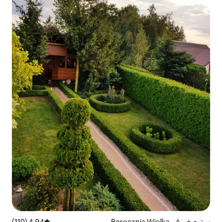
4.94 (110)
متوسط التقييم 4.94 من 5، 110 مراجعات