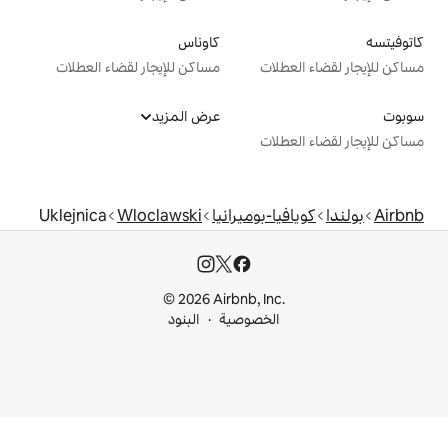
كاوناس
ت
مساكن للإيجار لقضاء العطلات
عرض المزيد
ت
بوميرانيا
Wloclawski
Uklejnica
© 2026 Airbnb, I
خصوصية
البنود