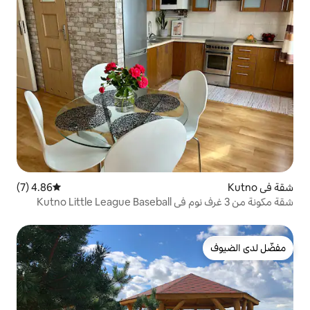
4.86 (7)
متوسط التقييم 4.86 من 5، 7 مراجعات