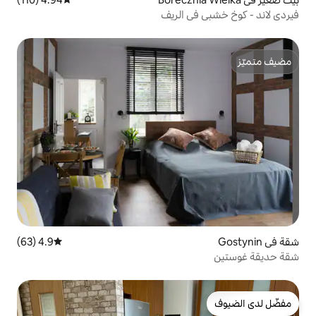
 الريف
4.9 (63)
متوسط التقييم 4.9 من 5، 63 مراجعات