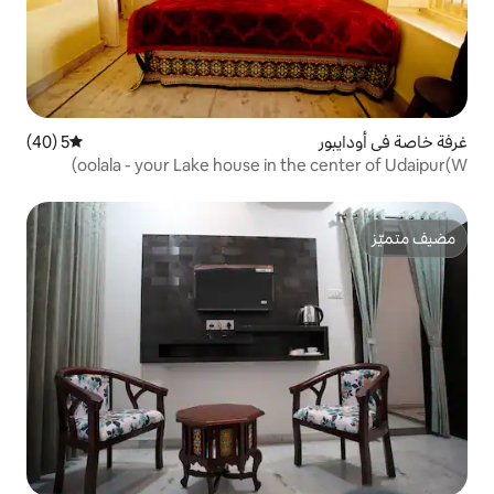
5 (40)
متوسط التقييم 5 من 5، 40 مراجعات
oolala - your Lake house in t