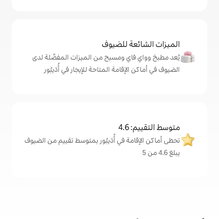
ة للضيوف
اي ومسبح من الميزات المفضّلة لدى
إقامة المتاحة للإيجار في أُدَيبُور
4
ة في أُدَيبُور بمتوسط تقييم من الضيوف