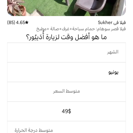
4.65 (85)
متوسط التقييم 4.65 من 5، 85 مراجعات
سباحة+غرف+صالة +مطبخ
وقت لزيارة أُدَيبُور؟
متوسط السعر
$‏49
متوسط درجة الحرارة