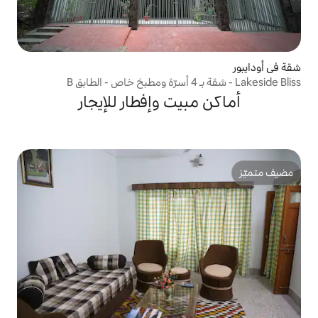
يت وإفطار للإيجار