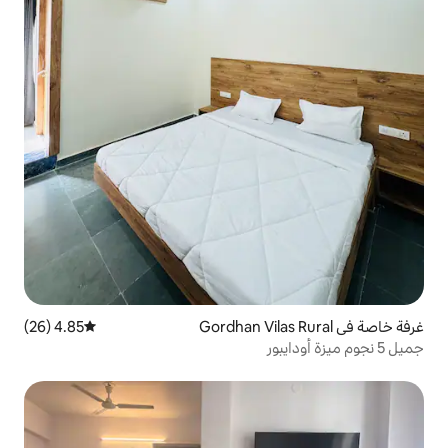
4.85 (26)
متوسط التقييم 4.85 من 5، 26 مراجعات