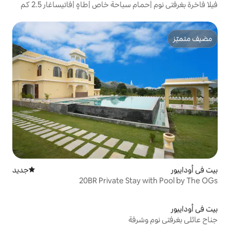
سباحة خاص |طاهٍ |فاتيساغار 2.5 كم
جديد
مكان إقامة جديد
20BR Private St
رفة