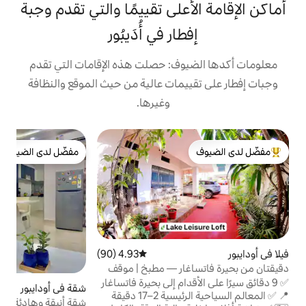
على تقييمًا والتي تقدم وجبة
ار في أُدَيبُور
ف: حصلت هذه الإقامات التي تقدم
مات عالية من حيث الموقع والنظافة
وغيرها.
ج
مفضّل لدى الضيوف
ج
لدى الضيوف
مفضّل لدى الضيوف
ا
ا
ا
ف
م
4.93 (90)
متوسط التقييم 4.93 من 5، 90 مراجعات
ا
ار — مطبخ | موقف
و
دام إلى بحيرة فاتساغار
شقة في أودايبور
4.9 (10)
متوسط التقييم 4.9 من 5، 10 مراج
ج
📍 ✅ المعالم السياحية الرئيسية 2–17 دقيقة
شقة أنيقة وهادئة مكونة من غرفتي نوم ومطبخ
م