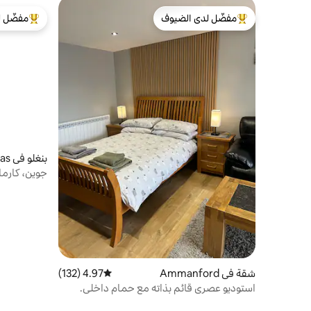
مفضّل لدى الضيوف
مفضّل ل
من أبرز البيوت المفضّلة لدى الضيوف
من أبرز ال
بنغلو في Gorslas
جوين، كارمار
شقة في Ammanford
4.97 (132)
متوسط التقييم 4.97 من 5، 132 مراجعات
استوديو عصري قائم بذاته مع حمام داخلي.