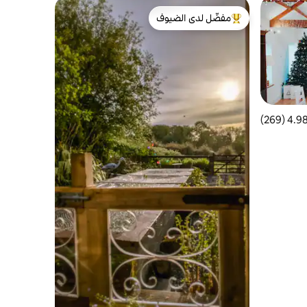
مفضّل لدى الضيوف
من أبرز البيوت المفضّلة لدى الضيوف
4.98 (269
التقييم 4.98 من 5، 269 مراجعات