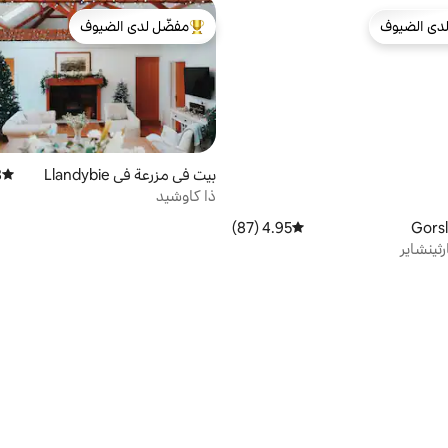
دى الضيوف
مفضّل لدى الضيوف
بيوت المفضّلة لدى الضيوف
من أبرز البيوت المفضّلة لدى الضيوف
بيت في مزرعة في Llandybie
)
متوسط 
ذا كاوشيد
4.95 (87)
متوسط التقييم 4.95 من 5، 87 مراجعات
ثينشاير