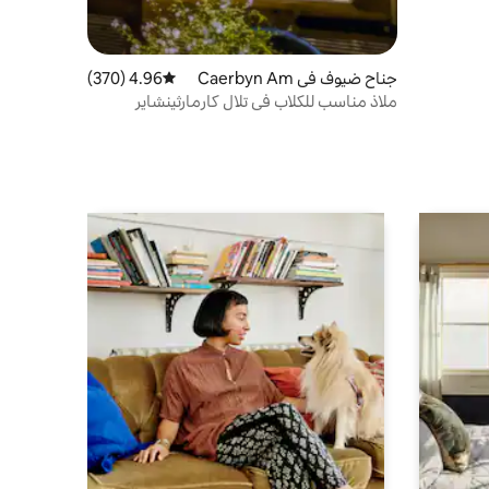
جناح ضيوف في Caerbyn Am
4.96 (370)
متوسط التقييم 4.96 من 5، 370 مراجعات
manford
ملاذ مناسب للكلاب في تلال كارمارثينشاير