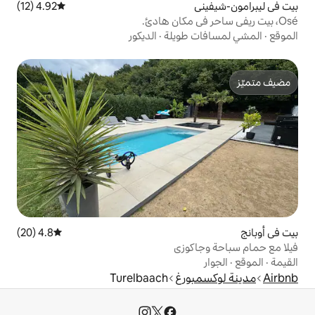
4.92 (12)
متوسط التقييم 4.92 من 5، 12 مراجعات
طويلة
·
الديكور
4.8 (20)
متوسط التقييم 4.8 من 5، 20 مراجعات
وزي
ورغ
Turelbaach