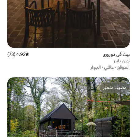
4.92 (73)
متوسط التقييم 4.92 من 5، 73 مراجعات