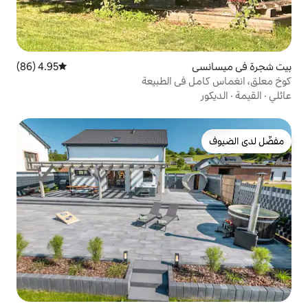
4.95 (86)
متوسط التقييم 4.95 من 5، 86 مراجعات
ي الطبيعة