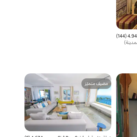
4.94 (144)
 التقييم 4.94 من 5، 144 مراجعات
مدينة)
مضيف متميّز
مضيف متميّز