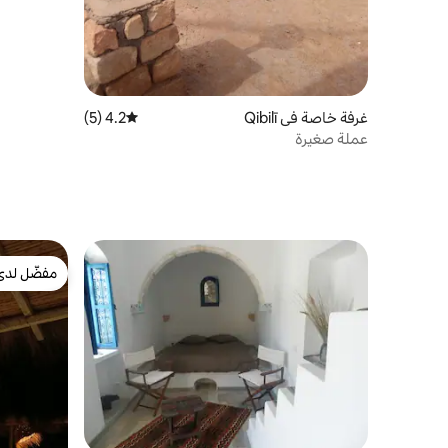
غرفة خاصة في Qibilī
4.2 (5)
متوسط التقييم 4.2 من 5، 5 مراجعات
عملة صغيرة
مفضّل لدى
مفضّل لدى