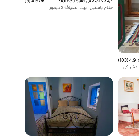
غرفة خاصة في Sidi Bou Said
4.67 (3)
متوسط التقييم 4.67 من 5، 3 مراجعات
جناح باستيل | بيت الضيافة لا ديمور
4.91 (103)
ط التقييم 4.91 من 5، 103 مراجعات
 عشر في