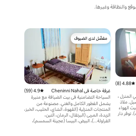
قع والنظافة وغيرها.
غرفة خاصة في ne
مفضّل لدى الضيوف
مفضّل لد
بيت الضيافة
مفضّل لدى الضيوف
مفضّل لد
مسكن في و
المواقع ال
جزيرة جربة،
للأفراد، وا
المنطقة وا
تاريخها الج
للإقامة المه
4.88 (8)
متوسط التقييم 4.88 من 5، 8 مراجعات
الاستمتاع ب
غرفة خاصة في Cheninni Nahal
4.9 (59)
متوسط التقييم 4.9 من 5، 59 مراجعات
ي المنزل ،
السياحة التضامنية في بيت الضيافة مع منيرة
يل. ملاذ
يشمل الفطور الكامل والغني. مصنوعة من
ث الهواء
المنتجات المنزلية (القهوة، الشاي، الحليب، الخبز،
. توفر دار
الزبدة، المربى (البرتقال، الرمان، التين،
حين صغيرين
الفراولة...)، البيض، البيسا (عجينة السمسم)،
 + ربما طفلين) وجناحين لكبار
عصير البرتقال، التمر، اللغمي (عصير النخيل)...
 الحرير
هناك إمكانية تأجير ما يصل إلى 3 غرف. غرفتين