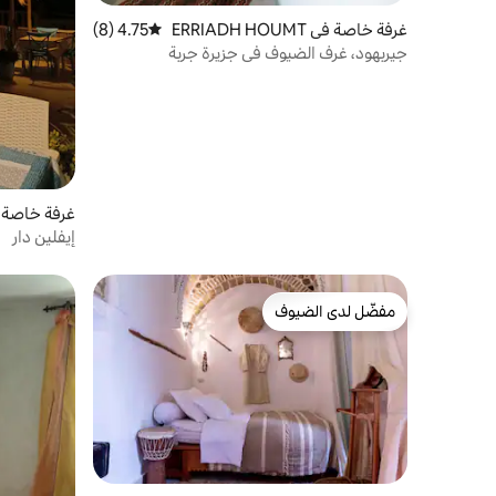
غرفة خاصة في ERRIADH HOUMT
4.75 (8)
متوسط التقييم 4.75 من 5، 8 مراجعات
SOUK Djerbahood
جيربهود، غرف الضيوف في جزيرة جربة
غرفة خاصة في ia
إيفلين دار
مفضّل لدى الضيوف
مفضّل لدى الضيوف