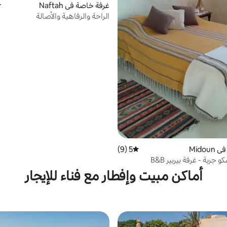
غرفة خاصة في Naftah
م
الراحة والرفاهية والأصالة
Mido
5 (9)
متوسط التقييم 5 من 5، 9 مراجعات
جربة - غرفة بيربير B&B
أماكن مبيت وإفطار مع فناء للإيجار