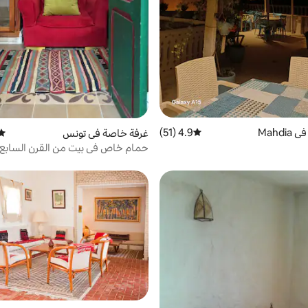
Mahd
4.9 (51)
متوسط التقييم 4.9 من 5، 51 مراجعات
غرفة خاصة في تونس
متوس
حمام خاص في بيت من القرن السابع
المدينة المنورة