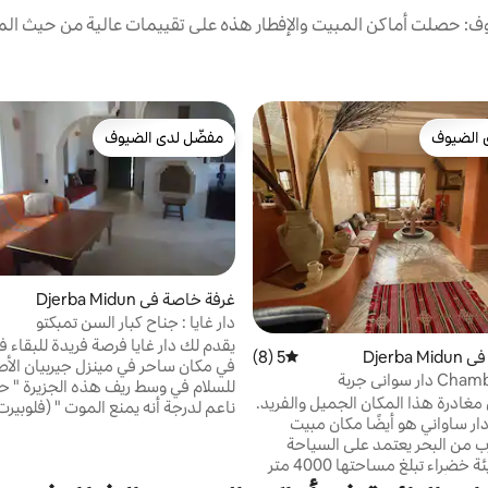
: حصلت أماكن المبيت والإفطار هذه على تقييمات عالية من حيث المو
 الضيوف
مفضّل لدى الضيوف
 الضيوف
مفضّل لدى الضيوف
غرفة خاصة في Djerba Midun
دار غايا : جناح كبار السن تمبكتو
يقدم لك دار غايا فرصة فريدة للبقاء ف
Djerba
5 (8)
متوسط التقييم 5 من 5، 8 مراجعات
في مكان ساحر في مينزل جيربيان الأص
 سواني جربة
للسلام في وسط ريف هذه الجزيرة " حي
مغادرة هذا المكان الجميل والفريد.
ناعم لدرجة أنه يمنع الموت " (فلوبيرت)
ار ساواني هو أيضًا مكان مبيت
غايا 3 غرف للنزلاء (لشخصين) وجنا
رب من البحر يعتمد على السياحة
(لشخصين بالغين
البيئية في بيئة خضراء تبلغ مساحتها 4000 متر
السن ، مفروشة حول موضوعين : طريق
 4 غرف نوم وأجنحة في انتظارك لإقامة لا