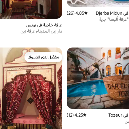
Djerba
4.85 (26)
متوسط التقييم 4.85 من 5، 26 مراجعات
"غرفة أليسا" جربة
غرفة خاصة في تونس
دار زين المدينة، غرفة زين
مفضّل لدى الضيوف
مفضّل لدى الضيوف
Toze
4.25 (12)
متوسط التقييم 4.25 من 5، 12 مراجعات
س