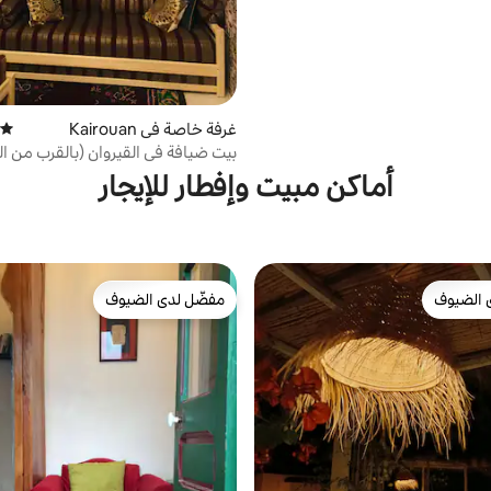
غرفة خاصة في Kairouan
متوسط
بيت ضيافة في القيروان (بالقرب من ال
أماكن مبيت وإفطار للإيجار
 الضيوف
مفضّل لدى الضيوف
 الضيوف
مفضّل لدى الضيوف