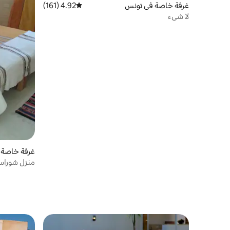
غرفة خاصة في تونس
4.92 (161)
متوسط التقييم 4.92 من 5، 161 مراجعات
لا شيء
غرفة خاصة في un
منزل شوراسكو 