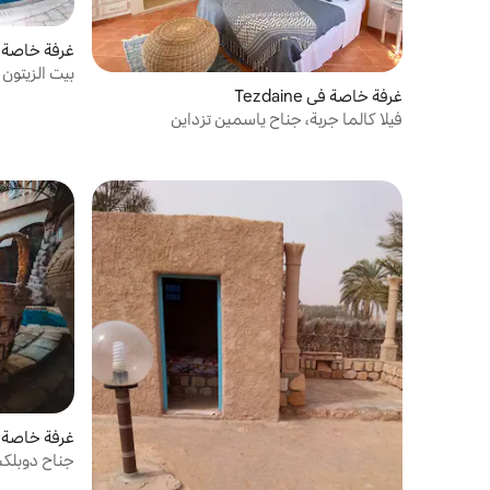
غرفة خاصة في  Midun
بيت الزيتون 
غرفة خاصة في Tezdaine
فيلا كالما جربة، جناح ياسمين تزداين
غرفة خاصة في ur
جناح دوبلك