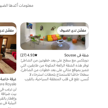
معلومات أكدها الضيوف
مفضّل لدى الضيوف
مفضّل لدى
مفضّل لدى الضيوف
مفضّل لدى
شقة في Sousse
4.93 (27)
متوسط التقييم 4.93 من 5، 27 مراجعات
دوبلكس مع سطح على بعد خطوتين من الشاطئ
توفر هذه الشقة الرائعة المكونة من طابقين، التي
تتميز بموقع مثالي على بعد خطوات من الشاطئ،
سطحًا خاصًا للاستمتاع بلحظات استرخاء لا
غرفة خاصة في  Midun
تُنسى. تقع في قلب المنطقة السياحية، بالقرب
من جميع وسائل الراحة، وتوفر لك سهولة
Chambre Royale دار
الوصول إلى أفضل المقاهي والمطاعم. مصمم
لن ترغب في 
لإقامة مريحة (تسع حتى 4 أشخاص)، وجبة
بيت ضيافة د
الإفطار مشمولة. مطبخ مجهز، وحمامان وغرفتا
وإفطار بالق
نوم مكيفتان، إحداهما بها مكتب، مما يجعلها
المكان المثالي لقضاء عطلة مع العائلة أو
مربع.