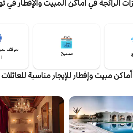
وط
زات الرائجة في أماكن المبيت والإفطار في ت
م سباحة جميل للاسترخاء فيه، مع
بالغًا.
 الإفطار لدينا شهية للغاية ومحضرة
كذلك قائمتنا الانتقائية. المنزل
حر وهادئ... تنتظرك نزهات لطيفة.
موقف سيا
ي
مسبح
ا
أماكن مبيت وإفطار للإيجار مناسبة للعائلات